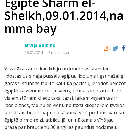
Ēģipte Sharm el-
Sheikh,09.01.2014,na
mma bay
Ervijs Baltins
18.01.2014
2 min lasīšanai
Viss sākas ar to kad lidoju no londonas stansted
lidostas uz sinaja pussalu ēģiptē, lidojums ilgst nežēlīgi
garas 5 stundas labi to kaut kā pacietu, ierodos beidzot
ēģiptē kā vienmēr ceļoju viens, pirmais ko dzirdu tur no
visiem stūriem kliedz taxsi taxsi, laikam viņiem tas ir
labs biznes, tad nu es vienu no taxsi kliedzējiem izvēlos
un sākam brauk paprasa sākumā viņš protams vai esu
ēģiptē pirmo reizi, atbildu jā, un nākamais vīņš jau
prasa par braucienu 30 anglijas paundus nodomāju