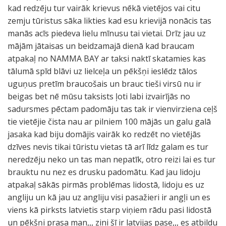
kad redzēju tur vairāk krievus nēkā vietējos vai citu
zemju tūristus sāka likties kad esu krievijā nonācis tas
manās acīs piedeva lielu mīnusu tai vietai. Drīz jau uz
mājām jātaisas un beidzamajā dienā kad braucam
atpakaļ no NAMMA BAY ar taksi naktī skatamies kas
tālumā spīd blāvi uz lielceļa un pēkšņi ieslēdz tālos
uguņus pretīm braucošais un brauc tieši virsū nu ir
beigas bet nē mūsu taksists ļoti labi izvairījās no
sadursmes pēctam padomāju tas tak ir vienvirziena ceļš
tie vietējie čista nau ar pilniem 100 mājās un galu galā
jasaka kad biju domājis vairāk ko redzēt no vietējās
dzīves nevis tikai tūristu vietas tā arī līdz galam es tur
neredzēju neko un tas man nepatīk, otro reizi lai es tur
brauktu nu nez es drusku padomātu. Kad jau lidoju
atpakaļ sākās pirmās problēmas lidostā, lidoju es uz
angliju un kā jau uz angliju visi pasažieri ir angļi un es
viens kā pirksts latvietis starp viņiem rādu pasi lidostā
un pēkšņi prasa man,,, zini šī ir latvijas pase,,, es atbildu