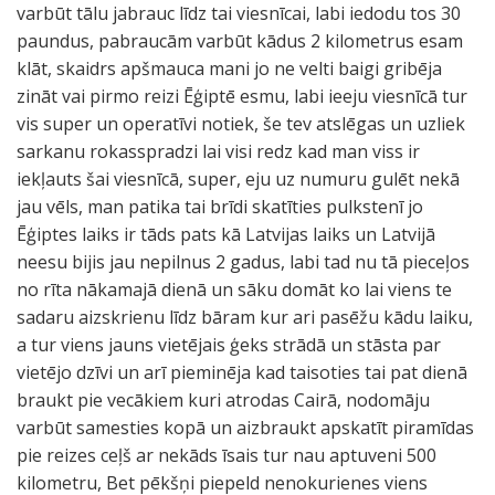
varbūt tālu jabrauc līdz tai viesnīcai, labi iedodu tos 30
paundus, pabraucām varbūt kādus 2 kilometrus esam
klāt, skaidrs apšmauca mani jo ne velti baigi gribēja
zināt vai pirmo reizi Ēģiptē esmu, labi ieeju viesnīcā tur
vis super un operatīvi notiek, še tev atslēgas un uzliek
sarkanu rokasspradzi lai visi redz kad man viss ir
iekļauts šai viesnīcā, super, eju uz numuru gulēt nekā
jau vēls, man patika tai brīdi skatīties pulkstenī jo
Ēģiptes laiks ir tāds pats kā Latvijas laiks un Latvijā
neesu bijis jau nepilnus 2 gadus, labi tad nu tā pieceļos
no rīta nākamajā dienā un sāku domāt ko lai viens te
sadaru aizskrienu līdz bāram kur ari pasēžu kādu laiku,
a tur viens jauns vietējais ģeks strādā un stāsta par
vietējo dzīvi un arī pieminēja kad taisoties tai pat dienā
braukt pie vecākiem kuri atrodas Cairā, nodomāju
varbūt samesties kopā un aizbraukt apskatīt piramīdas
pie reizes ceļš ar nekāds īsais tur nau aptuveni 500
kilometru, Bet pēkšņi piepeld nenokurienes viens