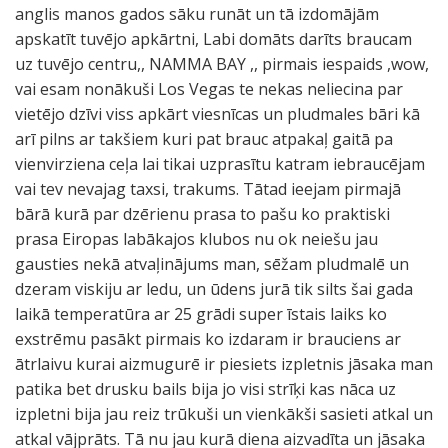
anglis manos gados sāku runāt un tā izdomājām
apskatīt tuvējo apkārtni, Labi domāts darīts braucam
uz tuvējo centru,, NAMMA BAY ,, pirmais iespaids ,wow,
vai esam nonākuši Los Vegas te nekas neliecina par
vietējo dzīvi viss apkārt viesnīcas un pludmales bāri kā
arī pilns ar takšiem kuri pat brauc atpakaļ gaitā pa
vienvirziena ceļa lai tikai uzprasītu katram iebraucējam
vai tev nevajag taxsi, trakums. Tātad ieejam pirmajā
bārā kurā par dzērienu prasa to pašu ko praktiski
prasa Eiropas labākajos klubos nu ok neiešu jau
gausties nekā atvaļinājums man, sēžam pludmalē un
dzeram viskiju ar ledu, un ūdens jurā tik silts šai gada
laikā temperatūra ar 25 grādi super īstais laiks ko
exstrēmu pasākt pirmais ko izdaram ir brauciens ar
ātrlaivu kurai aizmugurē ir piesiets izpletnis jāsaka man
patika bet drusku bails bija jo visi strīķi kas nāca uz
izpletni bija jau reiz trūkuši un vienkākši sasieti atkal un
atkal vājprāts. Tā nu jau kurā diena aizvadīta un jāsaka