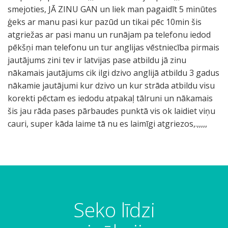
smejoties, JĀ ZINU GAN un liek man pagaidīt 5 minūtes
ģeks ar manu pasi kur pazūd un tikai pēc 10min šis
atgriežas ar pasi manu un runājam pa telefonu iedod
pēkšņi man telefonu un tur anglijas vēstniecība pirmais
jautājums zini tev ir latvijas pase atbildu jā zinu
nākamais jautājums cik ilgi dzivo anglijā atbildu 3 gadus
nākamie jautājumi kur dzivo un kur strāda atbildu visu
korekti pēctam es iedodu atpakaļ tālruni un nākamais
šis jau rāda pases pārbaudes punktā vis ok laidiet viņu
cauri, super kāda laime tā nu es laimīgi atgriezos,.,,,,,
Seko līdzi