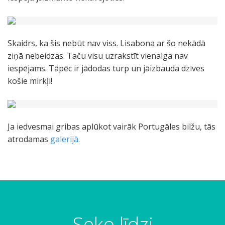
Skaidrs, ka šis nebūt nav viss. Lisabona ar šo nekādā
ziņā nebeidzas. Taču visu uzrakstīt vienalga nav
iespējams. Tāpēc ir jādodas turp un jāizbauda dzīves
košie mirkļi!
Ja iedvesmai gribas aplūkot vairāk Portugāles bilžu, tās
atrodamas
galerijā.
Seko līdzi