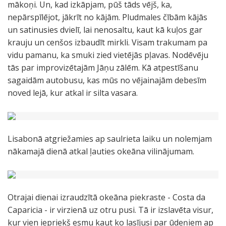
mākoņi. Un, kad izkāpjam, pūš tāds vējš, ka,
nepārspīlējot, jākrīt no kājām. Pludmales čībām kājās
un satinusies dvielī, lai nenosaltu, kaut kā kuļos gar
krauju un cenšos izbaudīt mirkli. Visam trakumam pa
vidu pamanu, ka smuki zied vietējās pļavas. Nodēvēju
tās par improvizētajām Jāņu zālēm. Kā atpestīšanu
sagaidām autobusu, kas mūs no vējainajām debesīm
noved lejā, kur atkal ir silta vasara.
Lisabonā atgriežamies ap saulrieta laiku un nolemjam
nākamajā dienā atkal ļauties okeāna vilinājumam.
Otrajai dienai izraudzītā okeāna piekraste - Costa da
Caparicia - ir virzienā uz otru pusi. Tā ir izslavēta visur,
kur vien iepriekš esmu kaut ko lasījusi par ūdeņiem ap