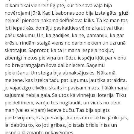
laikam tikai vienreiz Ēģiptē, kur tie savā vaļā bija
novērojami jūrā. Kad Lisabonas zoo bija izstaigāts, gluži
nejauši pienāca nākamā delfīnšova laiks. Tā kā man tas
ļoti iepatikās, domāju paskatīties vēlreiz kaut vai tikai
pašu sākumu. Un, kā gadījies, kā ne, pamanīju, ka gar
krēslu rindām staigā viens no darbiniekiem un uzrunā
skatītājus. Saprotot, ka tā ir mana iespēja nokļūt,
zibenīgi metos pie viņa un lūdzu iespēju kļūt par vienu
no brīvprātīgajām šova dalībniecēm. Saņēmu
piekrišanu. Un steiga bija atmaksājusies. Nākamā
meitene, kas izteica tādu pat lūgumu, jau tika atraidīta,
jo vajadzīgo cilvēku skaits ir pavisam mazs. Tālāk manai
sajūsmai nebija gala. Sajutos kā vinnējusi loterijā. Tiku
pie delfīniem, varēju tos noglaudīt, un viens no tiem
man (vai es viņam) iedeva buču. Tas bija spilgts
piedzīvojums, kas pierādīja, ka reizēm ir aktīvi jārīkojas,
lai dabūtu to, ko ļoti gribas, jo īstais brīdis ir īss un
iespēja jāizmanto nekavējoties.