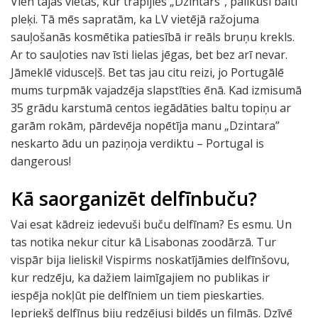
Vien tajās vietās, kur trāpījies „Dzintars”, palikuši balti
pleķi. Tā mēs sapratām, ka LV vietējā ražojuma
sauļošanās kosmētika patiesībā ir reāls bruņu krekls.
Ar to sauļoties nav īsti lielas jēgas, bet bez arī nevar.
Jāmeklē vidusceļš. Bet tas jau citu reizi, jo Portugālē
mums turpmāk vajadzēja slapstīties ēnā. Kad izmisumā
35 grādu karstumā centos iegādāties baltu topiņu ar
garām rokām, pārdevēja nopētīja manu „Dzintara”
neskarto ādu un paziņoja verdiktu – Portugal is
dangerous!
Kā saorganizēt delfīnbuču?
Vai esat kādreiz iedevuši buču delfīnam? Es esmu. Un
tas notika nekur citur kā Lisabonas zoodārzā. Tur
vispār bija lieliski! Vispirms noskatījāmies delfīnšovu,
kur redzēju, ka dažiem laimīgajiem no publikas ir
iespēja nokļūt pie delfīniem un tiem pieskarties.
Iepriekš delfīnus biju redzējusi bildēs un filmās. Dzīvē