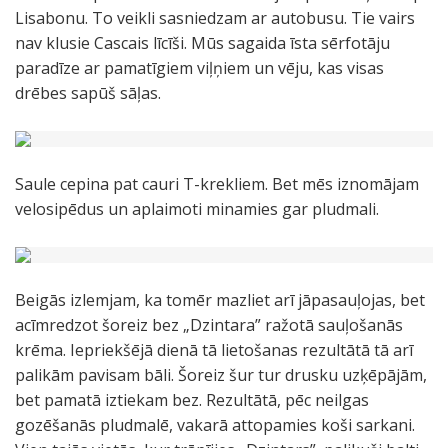
Lisabonu. To veikli sasniedzam ar autobusu. Tie vairs
nav klusie Cascais līcīši. Mūs sagaida īsta sērfotāju
paradīze ar pamatīgiem viļņiem un vēju, kas visas
drēbes sapūš sāļas.
Saule cepina pat cauri T-krekliem. Bet mēs iznomājam
velosipēdus un aplaimoti minamies gar pludmali.
Beigās izlemjam, ka tomēr mazliet arī jāpasauļojas, bet
acīmredzot šoreiz bez „Dzintara” ražotā sauļošanās
krēma. Iepriekšējā dienā tā lietošanas rezultātā tā arī
palikām pavisam bāli. Šoreiz šur tur drusku uzķēpājām,
bet pamatā iztiekam bez. Rezultātā, pēc neilgas
gozēšanās pludmalē, vakarā attopamies koši sarkani.