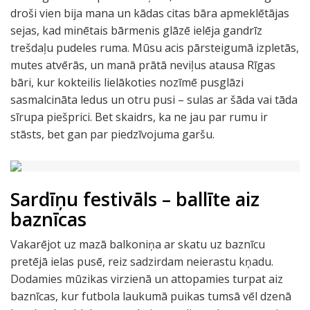
droši vien bija mana un kādas citas bāra apmeklētājas
sejas, kad minētais bārmenis glāzē ielēja gandrīz
trešdaļu pudeles ruma. Mūsu acis pārsteigumā izpletās,
mutes atvērās, un manā prātā neviļus atausa Rīgas
bāri, kur kokteilis lielākoties nozīmē pusglāzi
sasmalcināta ledus un otru pusi – sulas ar šāda vai tāda
sīrupa piešprici. Bet skaidrs, ka ne jau par rumu ir
stāsts, bet gan par piedzīvojuma garšu.
Sardīņu festivāls – ballīte aiz
baznīcas
Vakarējot uz mazā balkoniņa ar skatu uz baznīcu
pretējā ielas pusē, reiz sadzirdam neierastu kņadu.
Dodamies mūzikas virzienā un attopamies turpat aiz
baznīcas, kur futbola laukumā puikas tumsā vēl dzenā