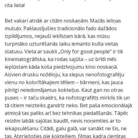
cita lieta!
Bet vakari atnāk ar citām noskaņām. Mazās ieliņas
mutuļo. Paklausījušies tradicionālo fado dažādos
izpildījumos, nejauši ieklīstam bārā, kas mūsu
turpmāko uzturēšanās laiku iemanto kulta vietas
statusu. Vieta ar saukli „Only for good people” ir tik
kinematogrāfiska, ka rodas sajūta – uz brīdi mēs
ieplūstam kāda koša piedzīvojumu kino noskaņā.
Aizvien drusku nožēloju, ka slepus nenofotografēju
vienu no kolorītākajiem tēliem – bārmeni, kas jauca
pilnīgi neiedomājamus kokteiļus. Kaut gan no otras
puses – ir taču skaidrs, ka nofotografēts mirklis tik un
tā citiem neizteiks gandrīz neko. Bet paša emocionālajā
atmiņā tas paliks arī bez tehnikas piedalīšanās. Tāpēc
reizēm labāk sajūtas baudīt, nevis noņemties ar to
iekapsulēšanu. Citādi, galu galā, var sanākt ne šis, ne
tas. Atgriežoties pie kokteiļiem, filmas kadra cienīgas