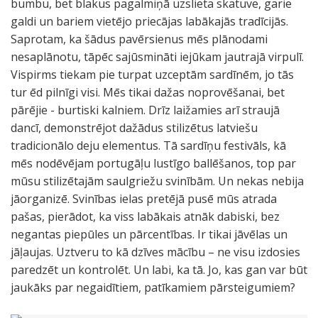
bumbu, bet blakus pagalmiņā uzslieta skatuve, garie
galdi un bariem vietējo priecājas labākajās tradīcijās.
Saprotam, ka šādus pavērsienus mēs plānodami
nesaplānotu, tāpēc sajūsmināti iejūkam jautrajā virpulī.
Vispirms tiekam pie turpat uzceptām sardīnēm, jo tās
tur ēd pilnīgi visi. Mēs tikai dažas noprovēšanai, bet
pārējie - burtiski kalniem. Drīz laižamies arī straujā
dancī, demonstrējot dažādus stilizētus latviešu
tradicionālo deju elementus. Tā sardīņu festivāls, kā
mēs nodēvējam portugāļu lustīgo ballēšanos, top par
mūsu stilizētajām saulgriežu svinībām. Un nekas nebija
jāorganizē. Svinības ielas pretējā pusē mūs atrada
pašas, pierādot, ka viss labākais atnāk dabiski, bez
negantas piepūles un pārcentības. Ir tikai jāvēlas un
jāļaujas. Uztveru to kā dzīves mācību – ne visu izdosies
paredzēt un kontrolēt. Un labi, ka tā. Jo, kas gan var būt
jaukāks par negaidītiem, patīkamiem pārsteigumiem?