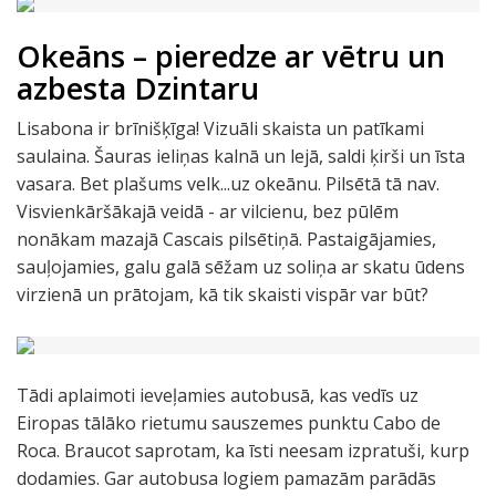
Okeāns – pieredze ar vētru un
azbesta Dzintaru
Lisabona ir brīnišķīga! Vizuāli skaista un patīkami
saulaina. Šauras ieliņas kalnā un lejā, saldi ķirši un īsta
vasara. Bet plašums velk...uz okeānu. Pilsētā tā nav.
Visvienkāršākajā veidā - ar vilcienu, bez pūlēm
nonākam mazajā Cascais pilsētiņā. Pastaigājamies,
sauļojamies, galu galā sēžam uz soliņa ar skatu ūdens
virzienā un prātojam, kā tik skaisti vispār var būt?
Tādi aplaimoti ieveļamies autobusā, kas vedīs uz
Eiropas tālāko rietumu sauszemes punktu Cabo de
Roca. Braucot saprotam, ka īsti neesam izpratuši, kurp
dodamies. Gar autobusa logiem pamazām parādās