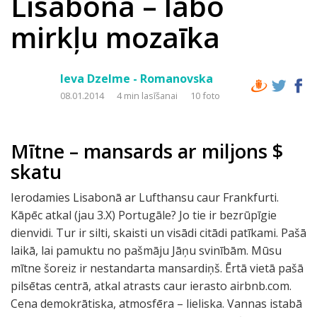
Lisabona – labo
mirkļu mozaīka
Ieva Dzelme - Romanovska
08.01.2014
4 min lasīšanai
10 foto
Mītne – mansards ar miljons $
skatu
Ierodamies Lisabonā ar Lufthansu caur Frankfurti.
Kāpēc atkal (jau 3.X) Portugāle? Jo tie ir bezrūpīgie
dienvidi. Tur ir silti, skaisti un visādi citādi patīkami. Pašā
laikā, lai pamuktu no pašmāju Jāņu svinībām. Mūsu
mītne šoreiz ir nestandarta mansardiņš. Ērtā vietā pašā
pilsētas centrā, atkal atrasts caur ierasto airbnb.com.
Cena demokrātiska, atmosfēra – lieliska. Vannas istabā