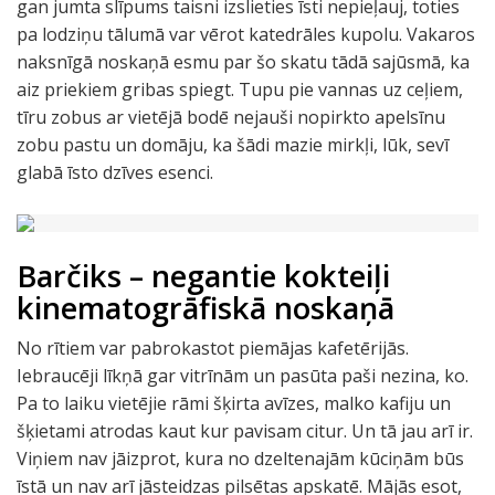
gan jumta slīpums taisni izslieties īsti nepieļauj, toties
pa lodziņu tālumā var vērot katedrāles kupolu. Vakaros
naksnīgā noskaņā esmu par šo skatu tādā sajūsmā, ka
aiz priekiem gribas spiegt. Tupu pie vannas uz ceļiem,
tīru zobus ar vietējā bodē nejauši nopirkto apelsīnu
zobu pastu un domāju, ka šādi mazie mirkļi, lūk, sevī
glabā īsto dzīves esenci.
Barčiks – negantie kokteiļi
kinematogrāfiskā noskaņā
No rītiem var pabrokastot piemājas kafetērijās.
Iebraucēji līkņā gar vitrīnām un pasūta paši nezina, ko.
Pa to laiku vietējie rāmi šķirta avīzes, malko kafiju un
šķietami atrodas kaut kur pavisam citur. Un tā jau arī ir.
Viņiem nav jāizprot, kura no dzeltenajām kūciņām būs
īstā un nav arī jāsteidzas pilsētas apskatē. Mājās esot,