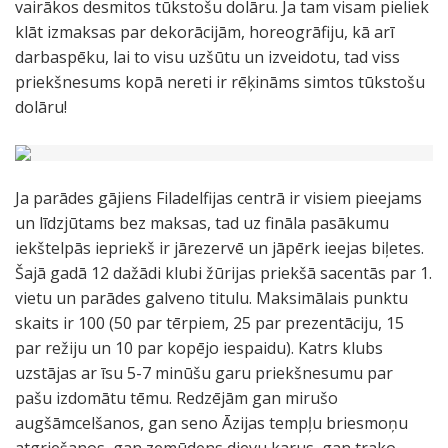
vairākos desmitos tūkstošu dolāru. Ja tam visam pieliek
klāt izmaksas par dekorācijām, horeogrāfiju, kā arī
darbaspēku, lai to visu uzšūtu un izveidotu, tad viss
priekšnesums kopā nereti ir rēķināms simtos tūkstošu
dolāru!
Ja parādes gājiens Filadelfijas centrā ir visiem pieejams
un līdzjūtams bez maksas, tad uz fināla pasākumu
iekštelpās iepriekš ir jārezervē un jāpērk ieejas biļetes.
Šajā gadā 12 dažādi klubi žūrijas priekšā sacentās par 1.
vietu un parādes galveno titulu. Maksimālais punktu
skaits ir 100 (50 par tērpiem, 25 par prezentāciju, 15
par režiju un 10 par kopējo iespaidu). Katrs klubs
uzstājas ar īsu 5-7 minūšu garu priekšnesumu par
pašu izdomātu tēmu. Redzējām gan mirušo
augšāmcelšanos, gan seno Āzijas tempļu briesmoņu