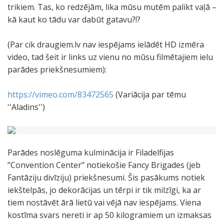
trikiem. Tas, ko redzējām, lika mūsu mutēm palikt vaļā –
kā kaut ko tādu var dabūt gatavu?!?
(Par cik draugiem.lv nav iespējams ielādēt HD izmēra
video, tad šeit ir links uz vienu no mūsu filmētajiem ielu
parādes priekšnesumiem):
https://vimeo.com/83472565
(Variācija par tēmu
''Aladins'')
Parādes noslēguma kulminācija ir Filadelfijas
‘’Convention Center’’ notiekošie Fancy Brigades (jeb
Fantāziju divīziju) priekšnesumi. Šis pasākums notiek
iekštelpās, jo dekorācijas un tērpi ir tik milzīgi, ka ar
tiem nostāvēt ārā lietū vai vējā nav iespējams. Viena
kostīma svars nereti ir ap 50 kilogramiem un izmaksas