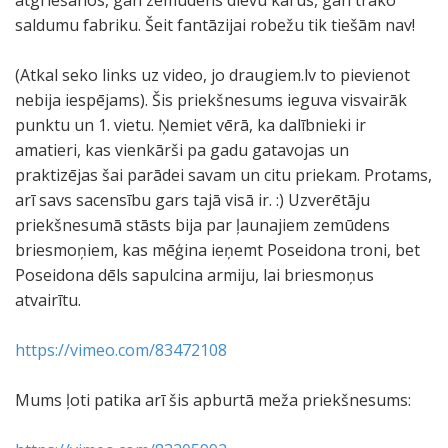
atgriešanos, gan zemūdens dievu karus, gan trako
saldumu fabriku. Šeit fantāzijai robežu tik tiešām nav!
(Atkal seko links uz video, jo draugiem.lv to pievienot
nebija iespējams). Šis priekšnesums ieguva visvairāk
punktu un 1. vietu. Ņemiet vērā, ka dalībnieki ir
amatieri, kas vienkārši pa gadu gatavojas un
praktizējas šai parādei savam un citu priekam. Protams,
arī savs sacensību gars tajā visā ir. :) Uzverētāju
priekšnesumā stāsts bija par ļaunajiem zemūdens
briesmoņiem, kas mēģina ieņemt Poseidona troni, bet
Poseidona dēls sapulcina armiju, lai briesmoņus
atvairītu.
https://vimeo.com/83472108
Mums ļoti patika arī šis apburtā meža priekšnesums: