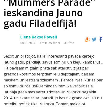
''Mummers Parade''
ieskandina Jauno
gadu Filadelfijā!
Liene Kakse Powell
08.01.2014
3 min lasīšanai
41 foto
Sēžot un prātojot, kā lai interesanti pavada kārtējo
Jauno gadu, pārcilāju savus atmiņu un ideju kambarus...
Tā pavisam miglaini prātā sāk ataust vīzijas par
greznos kostīmos tērptiem ielu dejotājiem, baisām
maskām un jestrām dziesmām... Parāde! Nez, kur es par
šo esmu dzirdējusi?! Ieminos vīram, ka varbūt šajā
Jaunajā gadā mēs varētu doties un Ņujorku sagaidīt
2014. un skatīties arī parādi, jo kas tik grandiozs jau nu
noteikti notiek tikai Ņujorkā. Tomēr, meklējot