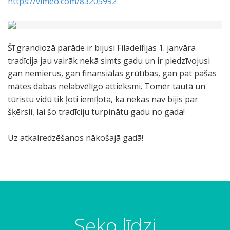
https://vimeo.com/83205992
Šī grandiozā parāde ir bijusi Filadelfijas 1. janvāra
tradīcija jau vairāk nekā simts gadu un ir piedzīvojusi
gan nemierus, gan finansiālas grūtības, gan pat pašas
mātes dabas nelabvēlīgo attieksmi. Tomēr tautā un
tūristu vidū tik ļoti iemīļota, ka nekas nav bijis par
šķērsli, lai šo tradīciju turpinātu gadu no gada!
Uz atkalredzēšanos nākošajā gadā!
5
s
t
u
Seko līdzi
n