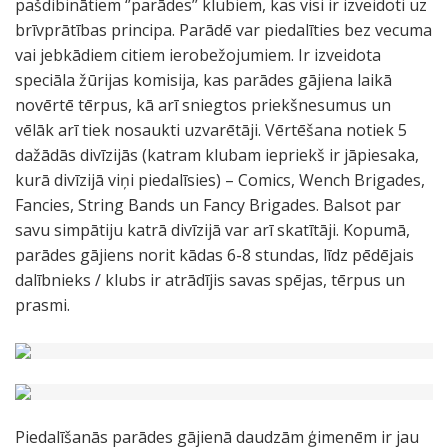
pašdibinātiem ‘’parādes’’ klubiem, kas visi ir izveidoti uz
brīvprātības principa. Parādē var piedalīties bez vecuma
vai jebkādiem citiem ierobežojumiem. Ir izveidota
speciāla žūrijas komisija, kas parādes gājiena laikā
novērtē tērpus, kā arī sniegtos priekšnesumus un
vēlāk arī tiek nosaukti uzvarētāji. Vērtēšana notiek 5
dažādās divīzijās (katram klubam iepriekš ir jāpiesaka,
kurā divīzijā viņi piedalīsies) – Comics, Wench Brigades,
Fancies, String Bands un Fancy Brigades. Balsot par
savu simpātiju katrā divīzijā var arī skatītāji. Kopumā,
parādes gājiens norit kādas 6-8 stundas, līdz pēdējais
dalībnieks / klubs ir atrādījis savas spējas, tērpus un
prasmi.
Piedalīšanās parādes gājienā daudzām ģimenēm ir jau