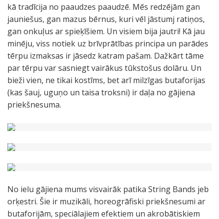
kā tradīcija no paaudzes paaudzē. Mēs redzējām gan
jauniešus, gan mazus bērnus, kuri vēl jāstumj ratiņos,
gan onkuļus ar spieķīšiem. Un visiem bija jautri! Kā jau
minēju, viss notiek uz brīvprātības principa un parādes
tērpu izmaksas ir jāsedz katram pašam. Dažkārt tāme
par tērpu var sasniegt vairākus tūkstošus dolāru. Un
bieži vien, ne tikai kostīms, bet arī milzīgas butaforijas
(kas šauj, uguņo un taisa troksni) ir daļa no gājiena
priekšnesuma.
No ielu gājiena mums visvairāk patika String Bands jeb
orķestri. Šie ir muzikāli, horeogrāfiski priekšnesumi ar
butaforijām, speciālajiem efektiem un akrobātiskiem