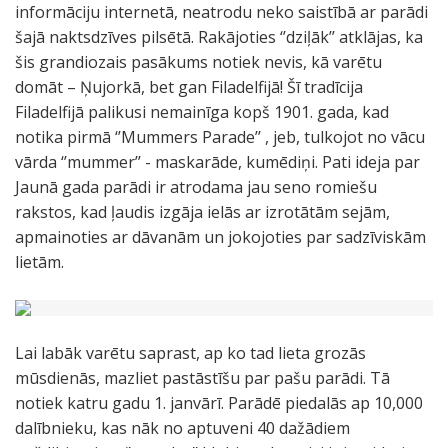
informāciju internetā, neatrodu neko saistībā ar parādi
šajā naktsdzīves pilsētā. Rakājoties ‘’dziļāk’’ atklājas, ka
šis grandiozais pasākums notiek nevis, kā varētu
domāt – Ņujorkā, bet gan Filadelfijā! Šī tradīcija
Filadelfijā palikusi nemainīga kopš 1901. gada, kad
notika pirmā ‘’Mummers Parade’’ , jeb, tulkojot no vācu
vārda ‘’mummer’’ - maskarāde, kumēdiņi. Pati ideja par
Jaunā gada parādi ir atrodama jau seno romiešu
rakstos, kad ļaudis izgāja ielās ar izrotātām sejām,
apmainoties ar dāvanām un jokojoties par sadzīviskām
lietām.
Lai labāk varētu saprast, ap ko tad lieta grozās
mūsdienās, mazliet pastāstīšu par pašu parādi. Tā
notiek katru gadu 1. janvārī. Parādē piedalās ap 10,000
dalībnieku, kas nāk no aptuveni 40 dažādiem