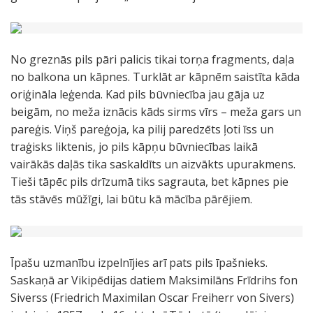
No greznās pils pāri palicis tikai torņa fragments, daļa
no balkona un kāpnes. Turklāt ar kāpnēm saistīta kāda
oriģināla leģenda. Kad pils būvniecība jau gāja uz
beigām, no meža iznācis kāds sirms vīrs – meža gars un
pareģis. Viņš pareģoja, ka pilij paredzēts ļoti īss un
traģisks liktenis, jo pils kāpņu būvniecības laikā
vairākās daļās tika saskaldīts un aizvākts upurakmens.
Tieši tāpēc pils drīzumā tiks sagrauta, bet kāpnes pie
tās stāvēs mūžīgi, lai būtu kā mācība pārējiem.
Īpašu uzmanību izpelnījies arī pats pils īpašnieks.
Saskaņā ar Vikipēdijas datiem Maksimilāns Frīdrihs fon
Siverss (Friedrich Maximilan Oscar Freiherr von Sivers)