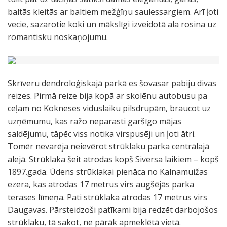
baltās kleitās ar baltiem mežģīņu saulessargiem. Arī ļoti
vecie, sazarotie koki un mākslīgi izveidotā ala rosina uz
romantisku noskaņojumu.
Skrīveru dendroloģiskajā parkā es šovasar pabiju divas
reizes. Pirmā reize bija kopā ar skolēnu autobusu pa
ceļam no Kokneses viduslaiku pilsdrupām, braucot uz
uzņēmumu, kas ražo neparasti garšīgo mājas
saldējumu, tāpēc viss notika virspusēji un ļoti ātri.
Tomēr nevarēja neievērot strūklaku parka centrālajā
alejā. Strūklaka šeit atrodas kopš Siversa laikiem – kopš
1897.gada. Ūdens strūklakai pienāca no Kalnamuižas
ezera, kas atrodas 17 metrus virs augšējās parka
terases līmeņa. Pati strūklaka atrodas 17 metrus virs
Daugavas. Pārsteidzoši patīkami bija redzēt darbojošos
strūklaku, tā sakot, ne pārāk apmeklētā vietā.