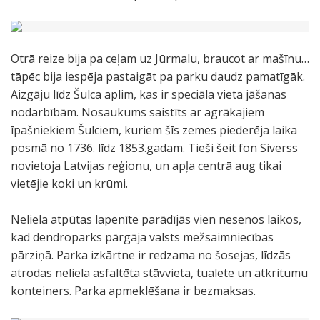
Otrā reize bija pa ceļam uz Jūrmalu, braucot ar mašīnu…
tāpēc bija iespēja pastaigāt pa parku daudz pamatīgāk.
Aizgāju līdz Šulca aplim, kas ir speciāla vieta jāšanas
nodarbībām. Nosaukums saistīts ar agrākajiem
īpašniekiem Šulciem, kuriem šīs zemes piederēja laika
posmā no 1736. līdz 1853.gadam. Tieši šeit fon Siverss
novietoja Latvijas reģionu, un apļa centrā aug tikai
vietējie koki un krūmi.
Neliela atpūtas lapenīte parādījās vien nesenos laikos,
kad dendroparks pārgāja valsts mežsaimniecības
pārziņā. Parka izkārtne ir redzama no šosejas, līdzās
atrodas neliela asfaltēta stāvvieta, tualete un atkritumu
konteiners. Parka apmeklēšana ir bezmaksas.