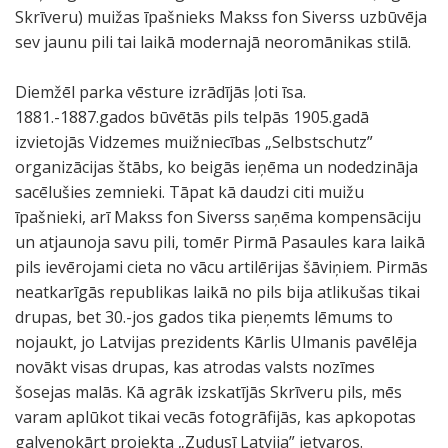
Skrīveru) muižas īpašnieks Makss fon Siverss uzbūvēja
sev jaunu pili tai laikā modernajā neoromānikas stilā.
Diemžēl parka vēsture izrādījās ļoti īsa.
1881.-1887.gados būvētās pils telpās 1905.gadā
izvietojās Vidzemes muižniecības „Selbstschutz”
organizācijas štābs, ko beigās ieņēma un nodedzināja
sacēlušies zemnieki. Tāpat kā daudzi citi muižu
īpašnieki, arī Makss fon Siverss saņēma kompensāciju
un atjaunoja savu pili, tomēr Pirmā Pasaules kara laikā
pils ievērojami cieta no vācu artilērijas šāviņiem. Pirmās
neatkarīgās republikas laikā no pils bija atlikušas tikai
drupas, bet 30.-jos gados tika pieņemts lēmums to
nojaukt, jo Latvijas prezidents Kārlis Ulmanis pavēlēja
novākt visas drupas, kas atrodas valsts nozīmes
šosejas malās. Kā agrāk izskatījās Skrīveru pils, mēs
varam aplūkot tikai vecās fotogrāfijās, kas apkopotas
galvenokārt projekta „Zudusī Latvija” ietvaros.