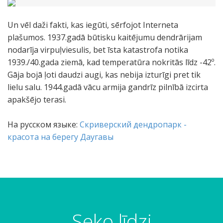
Un vēl daži fakti, kas iegūti, sērfojot Interneta
plašumos. 1937.gadā būtisku kaitējumu dendrārijam
nodarīja virpuļviesulis, bet īsta katastrofa notika
1939./40.gada ziemā, kad temperatūra nokritās līdz -42º.
Gāja bojā ļoti daudzi augi, kas nebija izturīgi pret tik
lielu salu. 1944.gadā vācu armija gandrīz pilnībā izcirta
apakšējo terasi.
На русском языке:
Скриверский дендропарк -
красота на берегу Даугавы
Seko līdzi