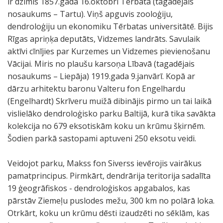
ir dzimis 1857.gada 16.oktobrī Tērbatā (tagadējais
nosaukums – Tartu). Viņš apguvis zooloģiju,
dendroloģiju un ekonomiku Tērbatas universitātē. Bijis
Rīgas apriņķa deputāts, Vidzemes landrāts. Savulaik
aktīvi cīnījies par Kurzemes un Vidzemes pievienošanu
Vācijai. Miris no plaušu karsoņa Lībavā (tagadējais
nosaukums – Liepāja) 1919.gada 9.janvārī. Kopā ar
dārzu arhitektu baronu Valteru fon Engelhardu
(Engelhardt) Skrīveru muižā dibinājis pirmo un tai laikā
vislielāko dendroloģisko parku Baltijā, kurā tika savākta
kolekcija no 679 eksotiskām koku un krūmu šķirnēm.
Šodien parkā sastopami aptuveni 250 eksotu veidi.
Veidojot parku, Makss fon Siverss ievērojis vairākus
pamatprincipus. Pirmkārt, dendrārija teritorija sadalīta
19 ģeogrāfiskos - dendroloģiskos apgabalos, kas
pārstāv Ziemeļu puslodes mežu, 300 km no polārā loka.
Otrkārt, koku un krūmu dēsti izaudzēti no sēklām, kas