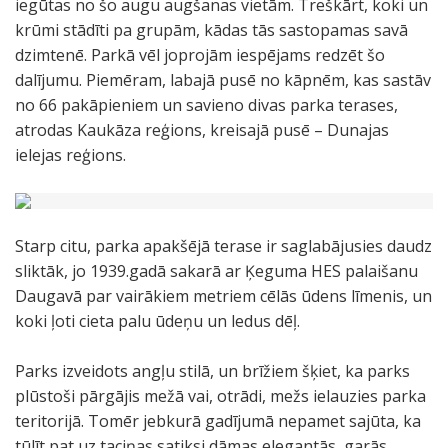
iegūtas no šo augu augšanas vietām. Treškārt, koki un
krūmi stādīti pa grupām, kādas tās sastopamas savā
dzimtenē. Parkā vēl joprojām iespējams redzēt šo
dalījumu. Piemēram, labajā pusē no kāpnēm, kas sastāv
no 66 pakāpieniem un savieno divas parka terases,
atrodas Kaukāza reģions, kreisajā pusē – Dunajas
ielejas reģions.
Starp citu, parka apakšējā terase ir saglabājusies daudz
sliktāk, jo 1939.gadā sakarā ar Ķeguma HES palaišanu
Daugavā par vairākiem metriem cēlās ūdens līmenis, un
koki ļoti cieta palu ūdeņu un ledus dēļ.
Parks izveidots angļu stilā, un brīžiem šķiet, ka parks
plūstoši pārgājis mežā vai, otrādi, mežs ielauzies parka
teritorijā. Tomēr jebkurā gadījumā nepamet sajūta, ka
tūlīt pat uz taciņas satiksi dāmas elegantās, garās,