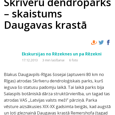
Skrīveru dendroparks
– skaistums
Daugavas krastā
Ekskursijas no Rēzeknes un pa Rēzekni
17.12.2013
3 min lasīšanai
6 foto
Blakus Daugavpils-Rīgas šosejai (aptuveni 80 km no
Rīgas) atrodas Skrīveru dendroloģiskais parks, kurš
ieguva šo statusu padomju laikā. Tai laikā parks bija
Salaspils botāniskā dārza struktūrvienība, un tagad tas
atrodas VAS „Latvijas valsts meži” pārziņā. Parka
vēsture aizsākusies XIX-XX gadsimta beigās, kad augstā
un ļoti gleznainā Daugavas krastā Remershofa (tagad