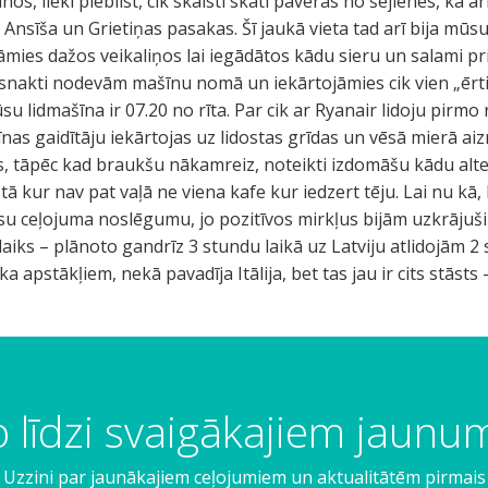
 līdzi svaigākajiem jaun
Uzzini par jaunākajiem ceļojumiem un aktualitātēm pirmais