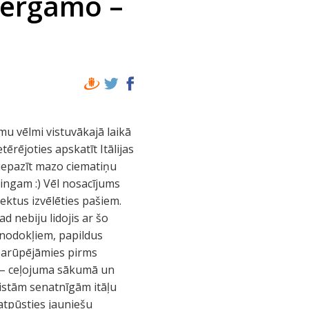
 Bergamo –
 iespējams, jo visā piekrastē bija ļoti dzīva tūristu kuģīšu satiksme. Iespējams, ka peldvietas ir kādā citā ezera pusē, bet kad par to apjautājos vietējiem, tie smīkņāja – kurš tad tagad vairs peldas, ārā taču tikai 29 grādi, priekš viņiem tas par aukstu! :) Apbruņojušies ar vakariņu vīnu un daudz augļiem vakarā atgriezāmies mūsu romantiskajā villā pie Bergamo, kur uz terases to visu baudījām. 5.diena Ir pienākusi ceļojuma pēdējā diena. Sākumā bija doma paviesoties Milānā, bet tur jau bija būts un vēlējāmies pēdējā dienā ko mierīgāku. Tāpēc izvēlējāmies šo dienu pavadīt pilnīgi citā gaisotnē – miera ostā Selvino. Tas ir mazs ciematiņš apmēram pusstundas braucienā no Bergamo pilsētas. Lai tur nokļūtu, braucām 10km augšā ar auto pa kalnu serpantīniem, kas ir visai interesanta izklaide asu izjūtu cienītājiem, it sevišķi redzot ik pa laikam pārsistās ceļu barjeras. Toties nokļūstot augšā, nokļuvām pilnīgā miera ostā. Visi mazie veikaliņi un ēstuves ciet, uz ielām tukšums. Sajūta gandrīz ka esam vienīgie kas patreiz šajā ciematā atrodas! Pēc plkst.15.00 māju slēģi pamazām sāka atvērties un ielās nesteidzīgi parādījās viens otrs vietējais. Viens iznācis paskriet, otrs papļāpāt ar kaimiņu, trešais izvest suni – bez jebkādas steigas! Par cik ciemats atrodas augstu kalnos, lieki piebilst, cik skaisti skati pavērās no šejienes, kā arī pats ciematiņš likās pilns ar piparkūku namiņiem no Ansīša un Grietiņas pasakas. Šī jaukā vieta tad arī bija mūsu pēdējais pieturas punkts Itālijā. Vēl pa ceļam iegriezāmies dažos veikaliņos lai iegādātos kādu sieru un salami priekš vakariņām Latvijā un devāmies uz lidostu. Ap pusnakti nodevām mašīnu nomā un iekārtojāmies cik vien „ērti” iespējams lidostas uzgaidāmajās telpās, jo mūsu lidmašīna ir 07.20 no rīta. Par cik ar Ryanair lidoju pirmo reizi, nedaudz dīvaini likās skati ka lielākā daļa lidmašīnas gaidītāju iekārtojas uz lidostas grīdas un vēsā mierā aizmieg. Man šāda laika pavadīšana ne visai patikās, tāpēc kad braukšu nākamreiz, noteikti izdomāšu kādu alternatīvu, kur pa nakti „padauzīties”, tikai ne lidostā kur nav pat vaļā ne viena kafe kur iedzert tēju. Lai nu kā, bet šī mazā neērtība tomēr nespēja sabojāt mūsu ceļojuma noslēgumu, jo pozitīvos mirkļus bijām uzkrājuši atliku likām, plus pozitīv