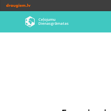
Ceļojumu
Dienasgrāmatas