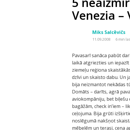
5 neaizmir
Venezia – 
Miks Salcēvičs
11.09.2008
6 min la
Pavasarī sanāca pabūt darba darīšanās uz dažām dienām Itālijā, kas radīja nepārprotamu vēlmi vistuvākajā laikā laikā atgriezties un iepazīt Itāliju tuvāk! Mērķis bija pārāk neknapinoties, bet arī lieki netērējoties apskatīt Itālijas ziemeļu reģiona skaistākās vietas, taču ne tikai pazīstamākos tūristu objektus, bet arī iepazīt mazo ciematiņu dzīvi un skaisto dabu. Un ja jau būsim Itālijā, tad nevarējām neieplānot vienu dienu šopingam :) Vēl nosacījums bija neizmantot nekādas tūrisma kompānijas - visus maršrutus, apskates vietas un objektus izvēlēties pašiem. Domāts – darīts, agrā pavasarī pasūtījām biļetes uz septembri caur Ryanair. Agrāk nekad nebiju lidojis ar šo aviokompāniju, bet biļešu cena – apmēram 100 LvL 2personām turp-atpakaļ ar visiem nodokļiem, papildus bagāžām, check in’iem – likās ļoti pievilcīga. Drošs paliek nedrošs arī par naktsmājām parūpējāmies pirms ceļojuma. Bija grūti izšķirties, kādas naktsmājas gribam, tāpēc izvēlējāmies kontrastus – ceļojuma sākumā un noslēgumā nakšņot skaistā villā klusā vietā Bergamo nomalē. Istabas aprīkotas ar skaistām senatnīgām itāļu mēbelēm un terasi, cena ap 50 LvL par diennakti. Savukārt pārējās naktis izvēlējāmies atpūsties jauniešu iecienītajā Fusina kempingā ar jautrām nakts ballītēm un kolosālu skatu pāri upei uz Venēciju. Izvēlējāmis mājiņu ar „visām ērtībām” – WC un dušu, kas mums izmaksāja 35 LvL dienā. Vēl atlika rezervēt auto – cenu ziņā draudzīgi piedāvājumi bija no Hertz – autonoma uz nedēļu izmaksāja ap 150 LvL. Nu ko – atlika sagaidīt septembri un doties ceļojumā! 1.diena – 4.sept. Itālijā ielidojam Bergamo lidostā ap pusdienlaiku. Pirmais ko darām – velkam nost Rīgas lidostā uzvilktās jakas, jo te ir +30! Kad tas izdarīts, sagaidām savus čemodānus un dodamies meklēt Hertz nomu, lai paņemtu autiņu. Izrādās, ka degviela neietilpst cenā un par pilnu bāku jāpiemaksā vēl 50LvL, bet ko vajag to vajag. Sēžamies melnā Peugeot 207, pieslēdzam GPS, kas paņemts līdzi no mājām un atiet zuzīt! Viesu māja atrodas apmēram 20 minūšu braucienā no lidostas, mūs sagaida pats saimnieks un ierāda istabiņu. Pārliecināmies, ka realitātē te ir tikpat skaisti, kā bildēs web lapās. Saimnieks īsumā pastāsta par apskates vietām tuvākajā apkārtnē, izsniedz kartes un ceļvežus, pastāsta kur par draudzīgām cenām pavakariņot, ar vārdu sakot ir ļoti laipns un gatavs palīdzēt jebkurā mūs interesējošā jautāj