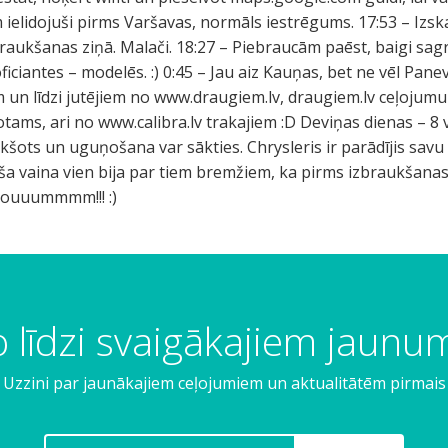
m ielidojuši pirms Varšavas, normāls iestrēgums. 17:53 – Izs
raukšanas ziņā. Malači. 18:27 – Piebraucām paēst, baigi sagr
oficiantes – modelēs. :) 0:45 – Jau aiz Kauņas, bet ne vēl Pane
iem un līdzi jutējiem no www.draugiem.lv, draugiem.lv ceļojumu
ams, ari no www.calibra.lv trakajiem :D Deviņas dienas – 8 v
tukšots un uguņošana var sākties. Chrysleris ir parādījis sa
ša vaina vien bija par tiem bremžiem, ka pirms izbraukšanas 
hoouuummmm!!! :)
 līdzi svaigākajiem jaun
Uzzini par jaunākajiem ceļojumiem un aktualitātēm pirmais