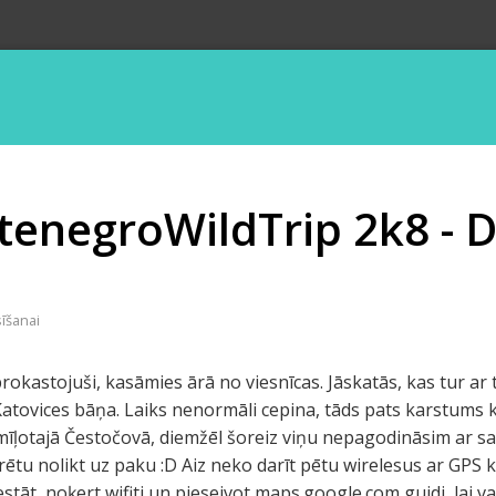
tenegroWildTrip 2k8 - D
sīšanai
okastojuši, kasāmies ārā no viesnīcas. Jāskatās, kas tur ar t
atovices bāņa. Laiks nenormāli cepina, tāds pats karstums 
mīļotajā Čestočovā, diemžēl šoreiz viņu nepagodināsim ar s
rētu nolikt uz paku :D Aiz neko darīt pētu wirelesus ar GPS
iestāt, noķert wifiti un pieseivot maps.google.com guidi, lai v