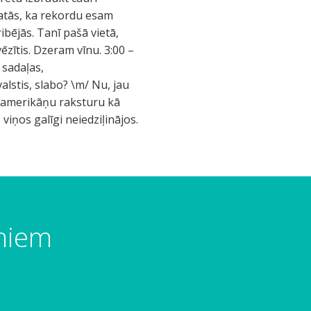
katās, ka rekordu esam
ibējās. Tanī pašā vietā,
vēzītis. Dzeram vīnu. 3:00 –
 sadaļas,
alstis, slabo? \m/ Nu, jau
vu amerikāņu raksturu kā
viņos galīgi neiedziļinājos.
umiem