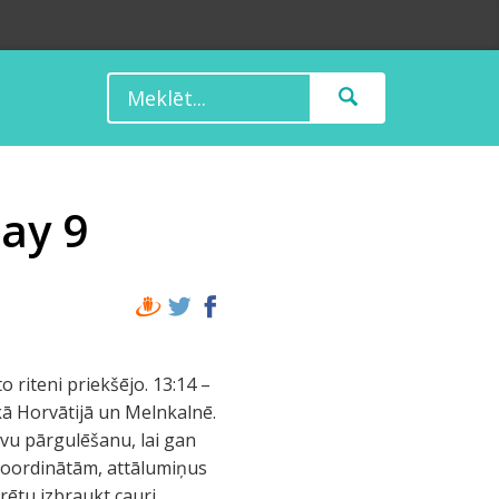
ay 9
o riteni priekšējo. 13:14 –
kā Horvātijā un Melnkalnē.
avu pārgulēšanu, lai gan
 koordinātām, attālumiņus
arētu izbraukt cauri