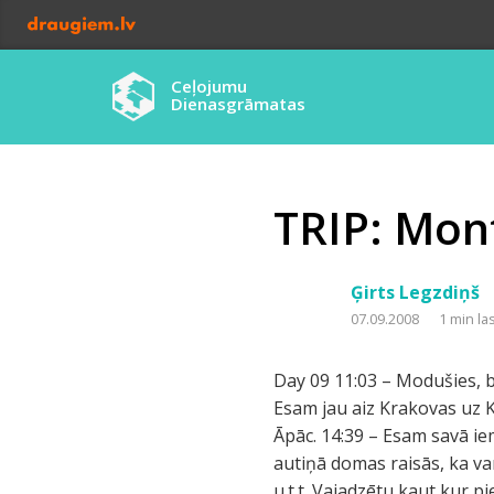
Ceļojumu
Dienasgrāmatas
TRIP: Mon
Ģirts Legzdiņš
07.09.2008
1 min la
Day 09 11:03 – Modušies, br
Esam jau aiz Krakovas uz K
Āpāc. 14:39 – Esam savā ie
autiņā domas raisās, ka va
u.t.t. Vajadzētu kaut kur p