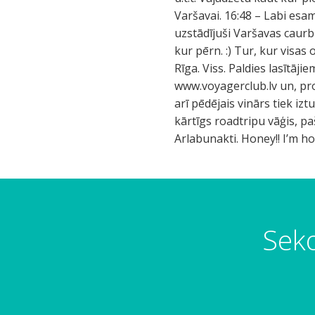
Varšavai. 16:48 – Labi esa
uzstādījuši Varšavas caurb
kur pērn. :) Tur, kur visas 
Rīga. Viss. Paldies lasītāj
www.voyagerclub.lv un, prot
arī pēdējais vinārs tiek iz
kārtīgs roadtripu vāģis, pa
Arlabunakti. Honey!! I’m 
Seko