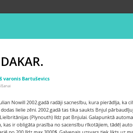
 DAKAR.
š varonis Bartuševics
sīšanai
Julian Nowill 2002.gadā radāji sacnesību, kura pierādīja, ka ci
ur dodas lielie zēni. 2002.gadā tas tika saukts Bnjul pārbaudīj
Lielbritānijas (Plynouth) līdz pat Bnjulai. Galapunktā automa
, kas ir obligāta prasība no sacensību rīkotājiem, tādēļ aut
ariē no 200 līdz max 3000$. Galvenais uzsvars tiek likts uz 