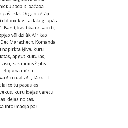
nieku sadalīti dažāda
r pašrisks. Organizētāji
rī dalbniekus sadala grupās
”
: Barsi, kas tika nosaukti,
jas vēl dziļāk Āfrikas
6. Dec Marachech. Komandā
u nopirktā Ņivā, kuru
vietas, apgūt kultūras,
t visu, kas mums šķitis
 ceļojuma mērķi: -
arētu realizēt , tā ceļot
t lai celtu pasaules
vēkus, kuru idejas varētu
as idejas no tās.
āka informācija par