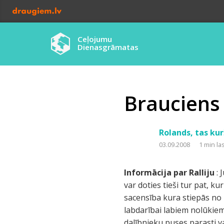
Ceļojumu
Dienasgrāmatas
Brauciens
Rolands, tas kur
03.09.2008
1 min la
Informācija par Ralliju
: 
var doties tieši tur pat, k
sacensība kura stiepās no 
labdarībai labiem nolūkiem
dalībnieku puses parasti v