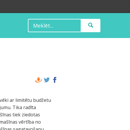
lvēki ar limitētu budžetu
ujumu. Tika radīta
šīnas tiek ziedotas
omašīnas vērtība no
mašīnas sagatavošanu.