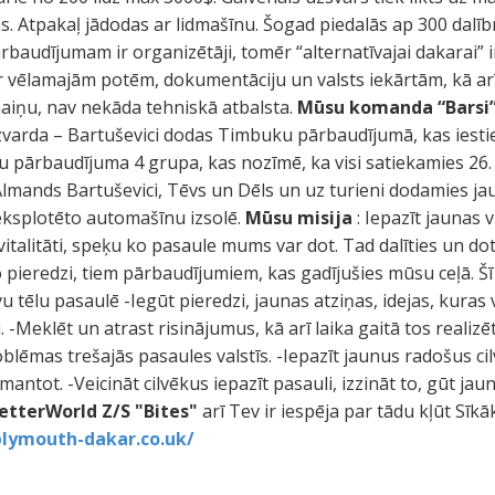
s. Atpakaļ jādodas ar lidmašīnu. Šogad piedalās ap 300 dalīb
ārbaudījumam ir organizētāji, tomēr “alternatīvajai dakarai” i
ar vēlamajām potēm, dokumentāciju un valsts iekārtām, kā a
iņu, nav nekāda tehniskā atbalsta.
Mūsu komanda “Barsi
arda – Bartuševici dodas Timbuku pārbaudījumā, kas iestiep
 pārbaudījuma 4 grupa, kas nozīmē, ka visi satiekamies 2
 Almands Bartuševici, Tēvs un Dēls un uz turieni dodamies ja
ksplotēto automašīnu izsolē.
Mūsu misija
: Iepazīt jaunas 
vitalitāti, speķu ko pasaule mums var dot. Tad dalīties un do
o pieredzi, tiem pārbaudījumiem, kas gadījušies mūsu ceļā. Šī
u tēlu pasaulē -Iegūt pieredzi, jaunas atziņas, idejas, kuras v
. -Meklēt un atrast risinājumus, kā arī laika gaitā tos realizē
lēmas trešajās pasaules valstīs. -Iepazīt jaunus radošus cil
antot. -Veicināt cilvēkus iepazīt pasauli, izzināt to, gūt jaun
BetterWorld
Z/S "Bites"
arī Tev ir iespēja par tādu kļūt Sīk
lymouth-dakar.co.uk/