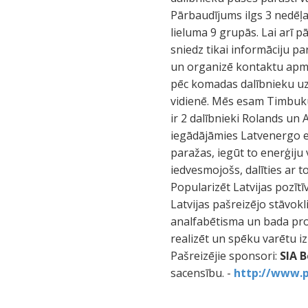
Pārbaudījums ilgs 3 nedēļa
lieluma 9 grupās. Lai arī p
sniedz tikai informāciju p
un organizē kontaktu apma
pēc komadas dalībnieku uzv
vidienē. Mēs esam Timbuku
ir 2 dalībnieki Rolands un
iegādājāmies Latvenergo e
paražas, iegūt to enerģiju 
iedvesmojošs, dalīties ar t
Popularizēt Latvijas pozītīv
Latvijas pašreizējo stāvokli
analfabētisma un bada prob
realizēt un spēku varētu izm
Pašreizējie sponsori:
SIA 
sacensību. -
http://www.p