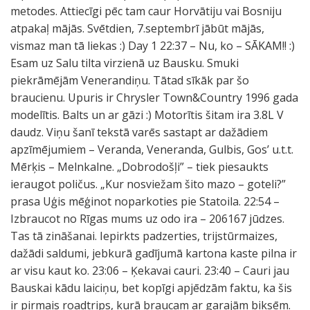
metodes. Attiecīgi pēc tam caur Horvātiju vai Bosniju
atpakaļ mājās. Svētdien, 7.septembrī jābūt mājās,
vismaz man tā liekas :) Day 1 22:37 – Nu, ko – SĀKAM!! :)
Esam uz Salu tilta virzienā uz Bausku. Smuki
piekrāmējām Venerandiņu. Tātad sīkāk par šo
braucienu. Upuris ir Chrysler Town&Country 1996 gada
modelītis. Balts un ar gāzi :) Motorītis šitam ira 3.8L V
daudz. Viņu šanī tekstā varēs sastapt ar dažādiem
apzīmējumiem – Veranda, Veneranda, Gulbis, Gos’ u.t.t.
Mērķis – Melnkalne. „Dobrodošļi” – tiek piesaukts
ieraugot poličus. „Kur nosviežam šito mazo – goteli?”
prasa Uģis mēģinot noparkoties pie Statoila. 22:54 –
Izbraucot no Rīgas mums uz odo ira – 206167 jūdzes.
Tas tā zināšanai. Iepirkts padzerties, trijstūrmaizes,
dažādi saldumi, jebkurā gadījumā kartona kaste pilna ir
ar visu kaut ko. 23:06 – Ķekavai cauri. 23:40 – Cauri jau
Bauskai kādu laiciņu, bet kopīgi apjēdzām faktu, ka šis
ir pirmais roadtrips, kurā braucam ar garajām biksēm.