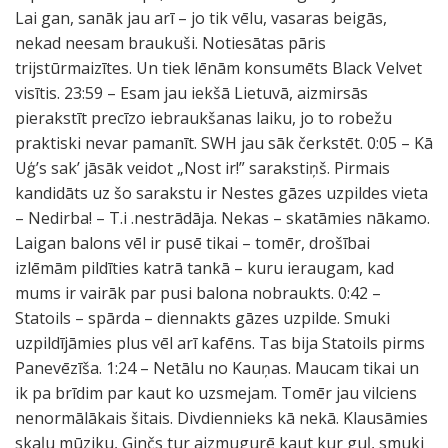
Lai gan, sanāk jau arī – jo tik vēlu, vasaras beigās,
nekad neesam braukuši. Notiesātas pāris
trijstūrmaizītes. Un tiek lēnām konsumēts Black Velvet
visītis. 23:59 – Esam jau iekšā Lietuvā, aizmirsās
pierakstīt precīzo iebraukšanas laiku, jo to robežu
praktiski nevar pamanīt. SWH jau sāk čerkstēt. 0:05 – Kā
Uģ’s sak’ jāsāk veidot „Nost ir!” sarakstiņš. Pirmais
kandidāts uz šo sarakstu ir Nestes gāzes uzpildes vieta
– Nedirba! – T.i .nestrādāja. Nekas – skatāmies nākamo.
Laigan balons vēl ir pusē tikai – tomēr, drošībai
izlēmām pildīties katrā tankā – kuru ieraugam, kad
mums ir vairāk par pusi balona nobraukts. 0:42 –
Statoils – spārda – diennakts gāzes uzpilde. Smuki
uzpildījāmies plus vēl arī kafēns. Tas bija Statoils pirms
Panevēzīša. 1:24 – Netālu no Kauņas. Maucam tikai un
ik pa brīdim par kaut ko uzsmejam. Tomēr jau vilciens
nenormālākais šitais. Divdiennieks kā nekā. Klausāmies
skaļu mūziku, Ginčs tur aizmugurē kaut kur guļ, smuki