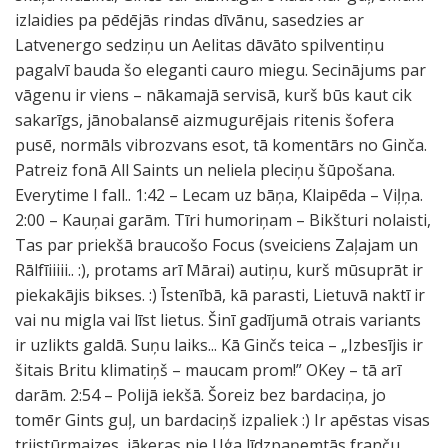
izlaidies pa pēdējās rindas dīvānu, sasedzies ar
Latvenergo sedziņu un Aelitas dāvāto spilventiņu
pagalvī bauda šo eleganti cauro miegu. Secinājums par
vāgenu ir viens – nākamajā servisā, kurš būs kaut cik
sakarīgs, jānobalansē aizmugurējais ritenis šofera
pusē, normāls vibrozvans esot, tā komentārs no Ginča.
Patreiz fonā All Saints un neliela pleciņu šūpošana.
Everytime I fall.. 1:42 – Lecam uz bāņa, Klaipēda – Viļņa.
2:00 – Kauņai garām. Tīri humoriņam – Bikšturi nolaisti,
Tas par priekšā braucošo Focus (sveiciens Zaļajam un
Rālfīiiiii.. :), protams arī Mārai) autiņu, kurš mūsuprāt ir
piekakājis bikses. :) Īstenībā, kā parasti, Lietuvā naktī ir
vai nu migla vai līst lietus. Šinī gadījumā otrais variants
ir uzlikts galdā. Suņu laiks... Kā Ginčs teica – „Izbesījis ir
šitais Britu klimatiņš – maucam prom!” OKey – tā arī
darām. 2:54 – Polijā iekšā. Šoreiz bez bardaciņa, jo
tomēr Gints guļ, un bardaciņš izpaliek :) Ir apēstas visas
trijstūrmaizes, jāķeras pie Uģa līdzpaņemtās franču