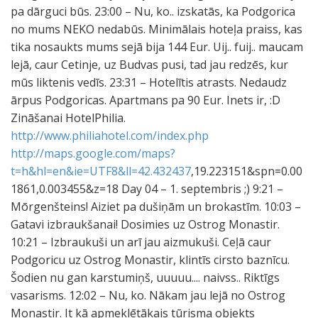
pa dārguci būs. 23:00 – Nu, ko.. izskatās, ka Podgorica
no mums NEKO nedabūs. Minimālais hoteļa praiss, kas
tika nosaukts mums sejā bija 144 Eur. Uij.. fuij.. maucam
lejā, caur Cetinje, uz Budvas pusi, tad jau redzēs, kur
mūs liktenis vedīs. 23:31 – Hotelītis atrasts. Nedaudz
ārpus Podgoricas. Apartmans pa 90 Eur. Inets ir, :D
Zināšanai HotelPhilia.
http://www.philiahotel.com/index.php
http://maps.google.com/maps?
t=h&hl=en&ie=UTF8&ll=42.432437
,19.223151&spn=0.00
1861,0.003455&z=18 Day 04 – 1. septembris ;) 9:21 –
Mōrgenšteins! Aiziet pa dušiņām un brokastīm. 10:03 –
Gatavi izbraukšanai! Dosimies uz Ostrog Monastir.
10:21 – Izbraukuši un arī jau aizmukuši. Ceļā caur
Podgoricu uz Ostrog Monastir, klintīs cirsto baznīcu.
Šodien nu gan karstumiņš, uuuuu.... naivss.. Riktīgs
vasarisms. 12:02 – Nu, ko. Nākam jau lejā no Ostrog
Monastir. It kā apmeklētākais tūrisma objekts