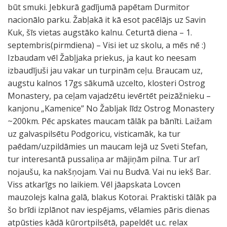
būt smuki. Jebkurā gadījumā papētam Durmitor
nacionālo parku. Žabļakā it kā esot pacēlājs uz Savin
Kuk, šīs vietas augstāko kalnu. Ceturtā diena – 1.
septembris(pirmdiena) – Visi iet uz skolu, a mēs nē :)
Izbaudam vēl Žabļjaka priekus, ja kaut ko neesam
izbaudījuši jau vakar un turpinām ceļu. Braucam uz,
augstu kalnos 17gs sākumā uzcelto, klosteri Ostrog
Monastery, pa ceļam vajadzētu ievērtēt peizāžnieku –
kanjonu „Kamenice” No Žabljak līdz Ostrog Monastery
~200km. Pēc apskates maucam tālāk pa bānīti. Laižam
uz galvaspilsētu Podgoricu, visticamāk, ka tur
paēdam/uzpildāmies un maucam lejā uz Sveti Stefan,
tur interesantā pussaliņa ar mājiņām pilna. Tur arī
nojaušu, ka nakšņojam. Vai nu Budvā. Vai nu iekš Bar.
Viss atkarīgs no laikiem. Vēl jāapskata Lovcen
mauzolejs kalna galā, blakus Kotorai. Praktiski tālāk pa
šo brīdi izplānot nav iespējams, vēlamies pāris dienas
atpūsties kādā kūrortpilsētā, papeldēt u.c. relax