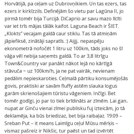
Horvātijā, pa ceļam uz Dubrovņikiem. Un tas ezers, tas
ezers ir kirkīzzils. Definējām šo vietu par Lagūna II, jo
pirmā tomēr bija Turcijā. DiCaprio ar savu mazo līcīti
var iet trīs mājas tālāk kaifot. Laguna Beach ir ŠIET.
„Klokts” vecajam galdā caur stiklu. Tas tā atmiņām
jāpiefiksē, zinātāji sapratīs. :) Aijjj.. nepaspēju
ekonometrā nofočēt 1 litru uz 100km, tāds joks no šī
vāģa vēl nebija saņemts galdā. To ar 3,8 litrīgu
Town&Country var panākt nākot lejā no kārtīgā
stāvuča ~ uz 100km/h, ja ne pat vairāk, nevienam
pedālim nepieskaroties. Ceļmalā pārtiku konsumējošās
govis, praktiski ar savām fluffy astēm slauka logus
garām skrienošajiem tūristu vāgeniem. Inčīgi. Bet
tomēr godīgi, jo par to tiek brīdināts ar zīmēm. Lai gan..
nupat ar Ginču vienai zīmei publisku fuj izteicām, jo tā
deklamēja, ka būs briedizaz, bet bija raibaļaz. 19:09 –
Sreban Put – it means Laimīgu ceļu! Mūsu mērķis –
vismaz pašreiz ir Nikšic, tur paēst un tad izvērtēt