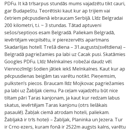
PDFu. It kā trīsarpus stundās mums vajadzētu tikt cauri,
gar Budapeštu. Teorētiski kaut kur ap trijiem vai
četriem pēcpusdienā iebraucam Serbijā. Līdz Belgradai
200 kilometri, t.i. ~ 3 stundas. Tātad aptuveni
sešos/septiņos esam Belgradā. Paliekam Belgradā,
ievērtējam vecpilsētu, ir pierezervēts apartmans
Skadarlijas hotelī. Trešā diena – 31.augusts(svētdiena) –
Belgradā pagriežamies pa labi uz Cacak pusi. Skatāmies
Googles PDFu. Līdz Melnkalnes robežai daudz vēl.
Viennozīmīgi šodien jātiek iekš Melnkalnes. Kaut kur ap
pēcpusdienas beigām tas varētu notikt. Pieņemsim,
pulksten’s piecos. Braucam līdz Mojkovac pagriežamies
pa labi uz Žabljak ciemu. Pa ceļam vajadzētu būt nice
tiltam pāri Taras kanjonam, ja kaut kur redzam labus
skatus, ievērtējam Taras kanjonu (otrs lielākais
pasaulē). Žabļak ciemā atrodam hoteli, paliekam.
Žabljakā ir trīs hoteļi – Žabljak, Planinka un Jezera. Tur
ir Crno ezers, kuram fonā ir 2522m augsts kalns, varētu