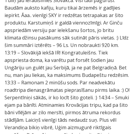
Tūliņ jau ieradīsimies Slovākčā. Visi tādi paguruši.
Baudām auksto kafiju, kuru tikai ārzemēs ir gadījies
iepirkt. Āaa.. vienīgi SKY ir redzētas tetrapakas ar šito
produktu. Karstumiņš ir galdā viennozīmīgi. Ar Ginču
apspriedām versiju par ielekšanu šortos, jo britu
klimata džinsu pasākums sāk sutināt pāris vietas. :) Līdz
šim summāri iztērēts – 96 Ls. Un nobraukti 920 km.
13:19 – Slovākijā iekšā IR! Kongratuleišns. Tiek
apspriesta doma, ka varētu pat forsēt šodien jau
Ungāriju un gulēt jau Serbijā, ja ne pat Belgradiņā. Bet
nu, man jau liekas, ka maksimums Budapeštu redzēsim.
13:33 – Ramonam 2 minūšu sods. Par neadvekātu
roadtripa dienasgrāmatas pieprasīšanu pirms laika. :) O!
Serpentīniņi sākās, ir ko locīt šito goteli. :) 14:34 – Smuki
ejam pa bānīti. Atminamies Krovācijas tripu, kad pa šito
bāni vīlējām ar zilo mersīti, pirmos ātruma rekordus
stādījām. Laiciņš vienīgi tāds nedaudz suņ. Plus vēl
Verandiņa bikiņ vibrē, Uģim aizmugurē riktīgais