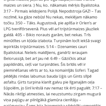
maizes un siera. :) Nu, ko.. nākamais mērķis Byalistoka.
3:17 – Pirmais ielidojiens Polijā. Nepodstroja GAZ! – Tas
nozīmē, ka gāze nebūs! Nu nekas, meklējam nākamo
točku. 3:50 – Tāks. Augustovā, pie aplīša ir Orlen’s ar
LPG tvenīfōrsevenā. Plus vēl arī trijstūrmaizes jāuzliek
galdā. 4:05 – Bikiņ norauts garām, bet nekas. Trīs
minūtītes un kļūda izlabota. Turpinām locīt iekšā svaigi
iepirktās trijstūrmaizes. 5:14 – Dzenamies cauri
Byalistokai. Neliels maldījiens, gandrīz ieraujam
Belorussijā, bet arī jau nē. 6:49 – Gāzičkis atkal
papildināts, ceļš var turpināties. Šis brīdis vēl ir
pieminēšanas vērts ar to, ka nomainījās šoferi. Tagad
pēdējās rindas labumus bauda Uģis un Gints slīpē
asfaltu. Ģirts turpina klanīt galvu pie līganajām ceļa
šūpolēm, jo šinī krēslā nav nemaz tik ērti pagulēt. 7:17 –
Nācās riktīgi atmesties, lai neuzstumtu zirgam mugurā
viņa pajūgu ar pilnīgākā glamūra cienītāju –
pajūgvecizu. Šams bija ārzemnieka sēdeklīti uzmontējis