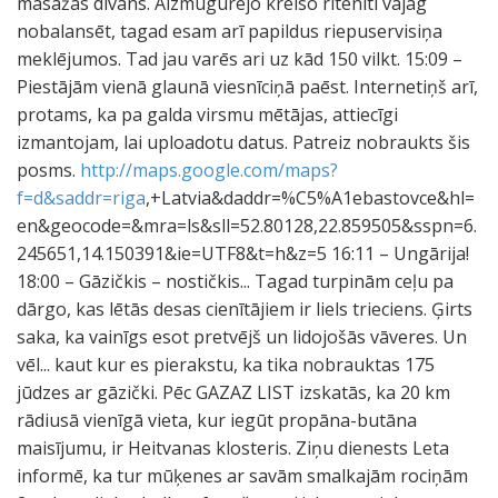
masāžas dīvāns. Aizmugurējo kreiso ritenīti vajag
nobalansēt, tagad esam arī papildus riepuservisiņa
meklējumos. Tad jau varēs ari uz kād 150 vilkt. 15:09 –
Piestājām vienā glaunā viesnīciņā paēst. Internetiņš arī,
protams, ka pa galda virsmu mētājas, attiecīgi
izmantojam, lai uploadotu datus. Patreiz nobraukts šis
posms.
http://maps.google.com/maps?
f=d&saddr=riga
,+Latvia&daddr=%C5%A1ebastovce&hl=
en&geocode=&mra=ls&sll=52.80128,22.859505&sspn=6.
245651,14.150391&ie=UTF8&t=h&z=5 16:11 – Ungārija!
18:00 – Gāzičkis – nostičkis... Tagad turpinām ceļu pa
dārgo, kas lētās desas cienītājiem ir liels trieciens. Ģirts
saka, ka vainīgs esot pretvējš un lidojošās vāveres. Un
vēl... kaut kur es pierakstu, ka tika nobrauktas 175
jūdzes ar gāzički. Pēc GAZAZ LIST izskatās, ka 20 km
rādiusā vienīgā vieta, kur iegūt propāna-butāna
maisījumu, ir Heitvanas klosteris. Ziņu dienests Leta
informē, ka tur mūķenes ar savām smalkajām rociņām