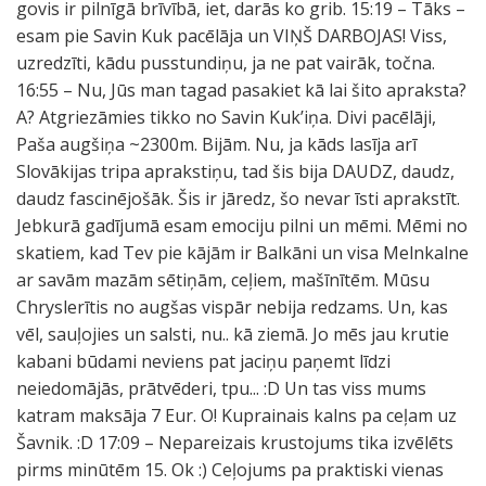
govis ir pilnīgā brīvībā, iet, darās ko grib. 15:19 – Tāks –
esam pie Savin Kuk pacēlāja un VIŅŠ DARBOJAS! Viss,
uzredzīti, kādu pusstundiņu, ja ne pat vairāk, točna.
16:55 – Nu, Jūs man tagad pasakiet kā lai šito apraksta?
A? Atgriezāmies tikko no Savin Kuk’iņa. Divi pacēlāji,
Paša augšiņa ~2300m. Bijām. Nu, ja kāds lasīja arī
Slovākijas tripa aprakstiņu, tad šis bija DAUDZ, daudz,
daudz fascinējošāk. Šis ir jāredz, šo nevar īsti aprakstīt.
Jebkurā gadījumā esam emociju pilni un mēmi. Mēmi no
skatiem, kad Tev pie kājām ir Balkāni un visa Melnkalne
ar savām mazām sētiņām, ceļiem, mašīnītēm. Mūsu
Chryslerītis no augšas vispār nebija redzams. Un, kas
vēl, sauļojies un salsti, nu.. kā ziemā. Jo mēs jau krutie
kabani būdami neviens pat jaciņu paņemt līdzi
neiedomājās, prātvēderi, tpu... :D Un tas viss mums
katram maksāja 7 Eur. O! Kuprainais kalns pa ceļam uz
Šavnik. :D 17:09 – Nepareizais krustojums tika izvēlēts
pirms minūtēm 15. Ok :) Ceļojums pa praktiski vienas