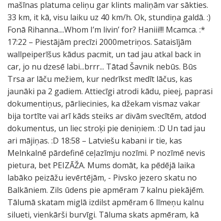
mašīnas platuma celiņu gar klints maliņām var sākties.
33 km, it kā, visu laiku uz 40 km/h. Ok, stundiņa galdā. :)
Fonā Rihanna....Whom I’m livin’ for? Haniii!!! Mcamca. :*
17:22 – Piestājām precīzi 2000metriņos. Sataisījām
wallpeiperīšus kādus pacmit, un tad jau atkal back in
car, jo nu dzesē labi...brrr... Tātad Šavnik nebūs. Būs
Trsa ar lāču mežiem, kur nedrīkst medīt lāčus, kas
jaunāki pa 2 gadiem. Attiecīgi atrodi kādu, pieej, paprasi
dokumentiņus, pārliecinies, ka džekam vismaz vakar
bija tortīte vai arī kāds steiks ar divām svecītēm, atdod
dokumentus, un liec stroķi pie deniņiem. :D Un tad jau
ari mājiņas. :D 18:58 – Latviešu kabani ir tie, kas
Melnkalnē pārdefinē ceļazīmju nozīmi. P nozīmē nevis
pietura, bet PEIZĀŽA. Mums domāt, ka pēdējā laika
labāko peizāžu ievērtējām, - Pivsko jezero skatu no
Balkāniem. Zils ūdens pie apmēram 7 kalnu piekājēm.
Tālumā skatam miglā izdilst apmēram 6 līmeņu kalnu
silueti, vienkārši burvīgi. Tāluma skats apmēram, kā