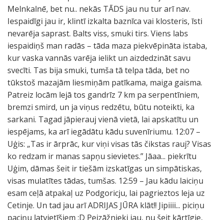
Melnkalnē, bet nu.. nekās TĀDS jau nu tur arī nav.
Iespaidīgi jau ir, klintī izkalta baznīca vai klosteris, īsti
nevarēja saprast. Balts viss, smuki tirs. Viens labs
iespaidiņš man radās – tāda maza piekvēpināta istaba,
kur vaska vannās varēja ielikt un aizdedzināt savu
svecīti. Tas bija smuki, tumša tā telpa tāda, bet no
tūkstoš mazajām liesmiņām patīkama, maiga gaisma.
Patreiz locām lejā tos gandrīz 7 km pa serpentīniem,
bremzi smird, un ja viņus redzētu, būtu noteikti, ka
sarkani. Tagad jāpierauj vienā vietā, lai apskatītu un
iespējams, ka arī iegādātu kādu suvenīriumu. 12:07 –
Uģis: „Tas ir ārprāc, kur viņi visas tās čikstas rauj? Visas
ko redzam ir manas sapņu sievietes.” Jāaa... piekrītu
Uģim, dāmas šeit ir tiešām izskatīgas un simpātiskas,
visas mulatītes tādas, tumšas. 12:59 – Jau kādu laiciņu
esam ceļā atpakaļ uz Podgoricju, lai pagrieztos leja uz
Cetinje. Un tad jau arī ADRIJAS JŪRA klāt!! Jipiiii... piciņu
paciņu latvietīšiem :D Peizāžnieki jau, nu šeit kārtīgie,