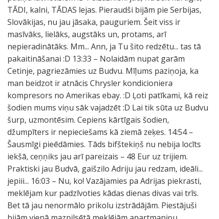
TĀDI, kalni, TĀDAS lejas. Pieraudši bijām pie Serbijas,
Slovākijas, nu jau jāsaka, pauguriem. Šeit viss ir
masīvāks, lielāks, augstāks un, protams, arī
nepieradinātāks. Mm... Ann, ja Tu šito redzētu... tas tā
pakaitināšanai :D 13:33 – Nolaidām nupat garām
Cetinje, pagriezāmies uz Budvu. Mīļums paziņoja, ka
man beidzot ir atnācis Chrysler kondicioniera
kompresors no Amerikas ebay. :D Ļoti patīkami, kā reiz
šodien mums viņu sāk vajadzēt :D Lai tik sūta uz Budvu
šurp, uzmontēsim. Cepiens kārtīgais šodien,
džumpīters ir nepieciešams kā ziemā zeķes. 14:54 –
Šausmīgi pieēdāmies. Tāds bifštekiņš nu nebija locīts
iekšā, ceņņiks jau arī pareizais – 48 Eur uz trijiem.
Praktiski jau Budvā, gaišzilo Adriju jau redzam, ideāli...
jepiii... 16:03 – Nu, ko! Vazājamies pa Adrijas piekrasti,
meklējam kur padzīvoties kādas dienas divas vai trīs.
Bet tā jau nenormālo prikolu izstrādājām. Piestājuši
bijām vienā mazpilsētā meklējām apartmaniņu.