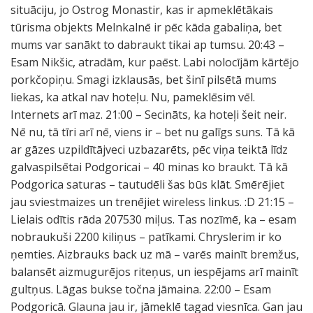
situāciju, jo Ostrog Monastir, kas ir apmeklētākais
tūrisma objekts Melnkalnē ir pēc kāda gabaliņa, bet
mums var sanākt to dabraukt tikai ap tumsu. 20:43 –
Esam Nikšic, atradām, kur paēst. Labi nolocījām kārtējo
porkčopiņu. Smagi izklausās, bet šinī pilsētā mums
liekas, ka atkal nav hoteļu. Nu, pameklēsim vēl.
Internets arī maz. 21:00 – Secināts, ka hoteļi šeit neir.
Nē nu, tā tīri arī nē, viens ir – bet nu galīgs suns. Tā kā
ar gāzes uzpildītājveci uzbazarēts, pēc viņa teiktā līdz
galvaspilsētai Podgoricai – 40 minas ko braukt. Tā kā
Podgorica saturas – tautudēli šas būs klāt. Smērējiet
jau sviestmaizes un trenējiet wireless linkus. :D 21:15 –
Lielais odītis rāda 207530 miļus. Tas nozīmē, ka – esam
nobraukuši 2200 kiliņus – patīkami. Chryslerim ir ko
ņemties. Aizbrauks back uz mā – varēs mainīt bremžus,
balansēt aizmugurējos riteņus, un iespējams arī mainīt
gultņus. Lāgas bukse točna jāmaina. 22:00 – Esam
Podgoricā. Glauna jau ir, jāmeklē tagad viesnīca. Gan jau