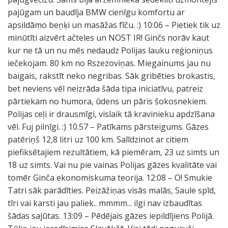
pajūgam un baudīja BMW cienīgu komfortu ar
apsildāmo beņķi un masāžas fīču. :) 10:06 – Pietiek tik uz
minūtīti aizvērt ačteles un NOST IR! Ginčs norāv kaut
kur ne tā un nu mēs nedaudz Polijas lauku reģioniņus
iečekojam. 80 km no Rszezoviņas. Miegainums jau nu
baigais, rakstīt neko negribas. Sāk gribēties brokastis,
bet neviens vēl neizrāda šāda tipa iniciatīvu, patreiz
pārtiekam no humora, ūdens un pāris šokosnekiem.
Polijas ceļi ir drausmīgi, vislaik tā kravinieku apdzīšana
vēl. Fuj pilnīgi. :) 10.57 – Patīkams pārsteigums. Gāzes
patēriņš 12,8 litri uz 100 km. Salīdzinot ar citiem
piefiksētajiem rezultātiem, kā piemēram, 23 uz simts un
18 uz simts. Vai nu pie vainas Polijas gāzes kvalitāte vai
tomēr Ginča ekonomiskuma teorija. 12:08 – O! Smukie
Tatri sāk parādīties. Peizāžiņas visās malās, Saule spīd,
tīri vai karsti jau paliek.. mmmm... ilgi nav izbaudītas
šādas sajūtas. 13:09 – Pēdējais gāzes iepildījiens Polijā.