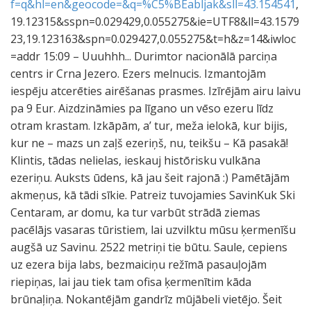
f=q&hl=en&geocode=&q=%C5%BEabljak&sll=43.154541
,
19.12315&sspn=0.029429,0.055275&ie=UTF8&ll=43.1579
23,19.123163&spn=0.029427,0.055275&t=h&z=14&iwloc
=addr 15:09 – Uuuhhh... Durimtor nacionālā parciņa
centrs ir Crna Jezero. Ezers melnucis. Izmantojām
iespēju atcerēties airēšanas prasmes. Izīrējām airu laivu
pa 9 Eur. Aizdzināmies pa līgano un vēso ezeru līdz
otram krastam. Izkāpām, a’ tur, meža ielokā, kur bijis,
kur ne – mazs un zaļš ezeriņš, nu, teikšu – Kā pasakā!
Klintis, tādas nelielas, ieskauj histōrisku vulkāna
ezeriņu. Auksts ūdens, kā jau šeit rajonā :) Pamētājām
akmeņus, kā tādi sīkie. Patreiz tuvojamies SavinKuk Ski
Centaram, ar domu, ka tur varbūt strādā ziemas
pacēlājs vasaras tūristiem, lai uzvilktu mūsu ķermenīšu
augšā uz Savinu. 2522 metriņi tie būtu. Saule, cepiens
uz ezera bija labs, bezmaiciņu režīmā pasauļojām
riepiņas, lai jau tiek tam ofisa ķermenītim kāda
brūnaļiņa. Nokantējām gandrīz mūjābeli vietējo. Šeit