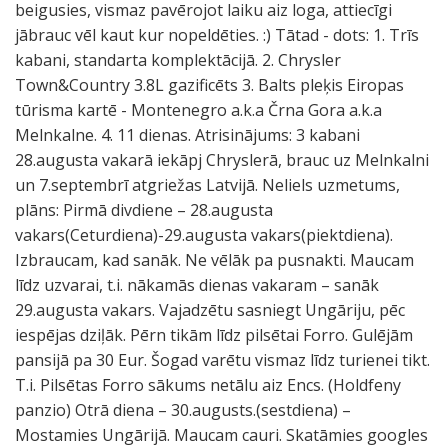
beigusies, vismaz pavērojot laiku aiz loga, attiecīgi
jābrauc vēl kaut kur nopeldēties. :) Tātad - dots: 1. Trīs
kabani, standarta komplektācijā. 2. Chrysler
Town&Country 3.8L gazificēts 3. Balts pleķis Eiropas
tūrisma kartē - Montenegro a.k.a Črna Gora a.k.a
Melnkalne. 4. 11 dienas. Atrisinājums: 3 kabani
28.augusta vakarā iekāpj Chryslerā, brauc uz Melnkalni
un 7.septembrī atgriežas Latvijā. Neliels uzmetums,
plāns: Pirmā divdiene – 28.augusta
vakars(Ceturdiena)-29.augusta vakars(piektdiena).
Izbraucam, kad sanāk. Ne vēlāk pa pusnakti. Maucam
līdz uzvarai, t.i. nākamās dienas vakaram – sanāk
29.augusta vakars. Vajadzētu sasniegt Ungāriju, pēc
iespējas dziļāk. Pērn tikām līdz pilsētai Forro. Gulējām
pansijā pa 30 Eur. Šogad varētu vismaz līdz turienei tikt.
T.i. Pilsētas Forro sākums netālu aiz Encs. (Holdfeny
panzio) Otrā diena – 30.augusts.(sestdiena) –
Mostamies Ungārijā. Maucam cauri. Skatāmies googles