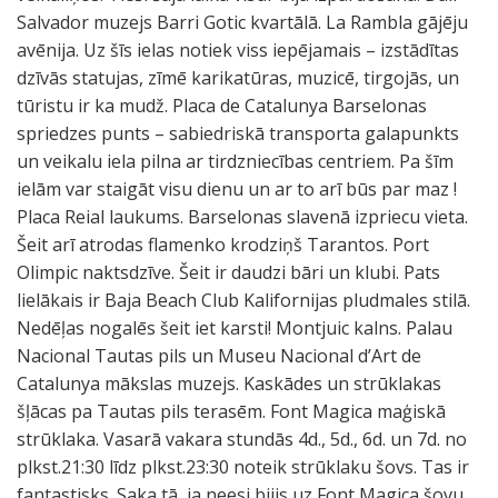
Salvador muzejs Barri Gotic kvartālā. La Rambla gājēju
avēnija. Uz šīs ielas notiek viss iepējamais – izstādītas
dzīvās statujas, zīmē karikatūras, muzicē, tirgojās, un
tūristu ir ka mudž. Placa de Catalunya Barselonas
spriedzes punts – sabiedriskā transporta galapunkts
un veikalu iela pilna ar tirdzniecības centriem. Pa šīm
ielām var staigāt visu dienu un ar to arī būs par maz !
Placa Reial laukums. Barselonas slavenā izpriecu vieta.
Šeit arī atrodas flamenko krodziņš Tarantos. Port
Olimpic naktsdzīve. Šeit ir daudzi bāri un klubi. Pats
lielākais ir Baja Beach Club Kalifornijas pludmales stilā.
Nedēļas nogalēs šeit iet karsti! Montjuic kalns. Palau
Nacional Tautas pils un Museu Nacional d’Art de
Catalunya mākslas muzejs. Kaskādes un strūklakas
šļācas pa Tautas pils terasēm. Font Magica maģiskā
strūklaka. Vasarā vakara stundās 4d., 5d., 6d. un 7d. no
plkst.21:30 līdz plkst.23:30 noteik strūklaku šovs. Tas ir
fantastisks. Saka tā, ja neesi bijis uz Font Magica šovu,