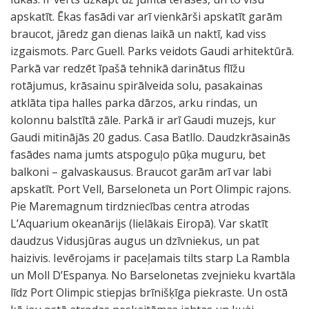
apskatīt. Ēkas fasādi var arī vienkārši apskatīt garām
braucot, jāredz gan dienas laikā un naktī, kad viss
izgaismots. Parc Guell. Parks veidots Gaudi arhitektūrā.
Parkā var redzēt īpašā tehnikā darinātus flīžu
rotājumus, krāsainu spirālveida solu, pasakainas
atklāta tipa halles parka dārzos, arku rindas, un
kolonnu balstītā zāle. Parkā ir arī Gaudi muzejs, kur
Gaudi mitinājās 20 gadus. Casa Batllo. Daudzkrāsainās
fasādes nama jumts atspoguļo pūķa muguru, bet
balkoni – galvaskausus. Braucot garām arī var labi
apskatīt. Port Vell, Barseloneta un Port Olimpic rajons.
Pie Maremagnum tirdzniecības centra atrodas
L’Aquarium okeanārijs (lielākais Eiropā). Var skatīt
daudzus Vidusjūras augus un dzīvniekus, un pat
haizivis. Ievērojams ir paceļamais tilts starp La Rambla
un Moll D’Espanya. No Barselonetas zvejnieku kvartāla
līdz Port Olimpic stiepjas brīnišķīga piekraste. Un ostā