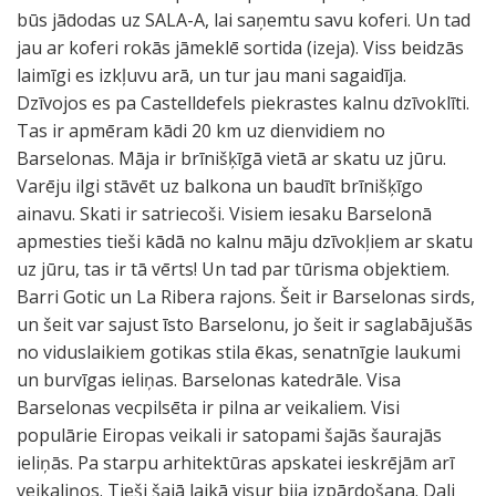
būs jādodas uz SALA-A, lai saņemtu savu koferi. Un tad
jau ar koferi rokās jāmeklē sortida (izeja). Viss beidzās
laimīgi es izkļuvu arā, un tur jau mani sagaidīja.
Dzīvojos es pa Castelldefels piekrastes kalnu dzīvoklīti.
Tas ir apmēram kādi 20 km uz dienvidiem no
Barselonas. Māja ir brīnišķīgā vietā ar skatu uz jūru.
Varēju ilgi stāvēt uz balkona un baudīt brīnišķīgo
ainavu. Skati ir satriecoši. Visiem iesaku Barselonā
apmesties tieši kādā no kalnu māju dzīvokļiem ar skatu
uz jūru, tas ir tā vērts! Un tad par tūrisma objektiem.
Barri Gotic un La Ribera rajons. Šeit ir Barselonas sirds,
un šeit var sajust īsto Barselonu, jo šeit ir saglabājušās
no viduslaikiem gotikas stila ēkas, senatnīgie laukumi
un burvīgas ieliņas. Barselonas katedrāle. Visa
Barselonas vecpilsēta ir pilna ar veikaliem. Visi
populārie Eiropas veikali ir satopami šajās šaurajās
ieliņās. Pa starpu arhitektūras apskatei ieskrējām arī
veikaliņos. Tieši šajā laikā visur bija izpārdošana. Dali