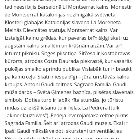
tad neesi bijis Barselonā ! Montserrat kalns. Monestir
de Montserrat katalonijas nozīmīgākā svētvieta.
Klosterī glabājas Katalonijas slavenā La Moreneta
Melnās Dievmātes statuja. Montserrat kalns. Var
izstaigāt kalnu grēdas, kur paveras brīnišķīgi skati uz
augstām kalnu smailēm un krāšņām aizām. Var arī
ieturēt pikniku. Sitges pilsētiņa. Sitčesa ir Kostabravas
kūrorts, atrodas Costa Daurada piekrastē, kur vasarās
pulcējas smalko aprindu publika. Vislabāk tur ir braukt
pa kalnu ceļu. Skati ir iespaidīgi – jūra un stāvās kalnu
kraujas. Antoni Gaudi celtnes. Sagrada Familia. Gaudi
mūža darbs – Svētā Ģimenes baznīca, pilsētas slavenais
simbols. Doties turp ir labāk rīta stundās, jo tūristu
rindas uz iekšā iešanu tu ir lielas. La Pedrera (tulk.
„akmeņlauztuves”). Pēdējā ievērojamākā celtne pirms
Sagrada Familia. Šeit arī atrodas Gaudi muzejs. Ēkai ir
īpaši Gaudi mākslā veidoti skursteņi un ventilācijas
lūkas. Ir vērts uzkāpt uz jumta terases, un to visu