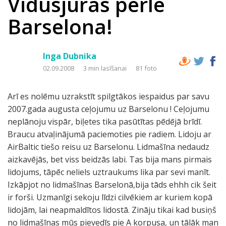
Vidusjūras pērle
Barselona!
Inga Dubnika
02.09.2008
3 min lasīšanai
81 foto
Arī es nolēmu uzrakstīt spilgtākos iespaidus par savu
2007.gada augusta ceļojumu uz Barselonu ! Ceļojumu
neplānoju vispār, biļetes tika pasūtītas pēdējā brīdī.
Braucu atvaļinājumā paciemoties pie radiem. Lidoju ar
AirBaltic tiešo reisu uz Barselonu. Lidmašīna nedaudz
aizkavējās, bet viss beidzās labi. Tas bija mans pirmais
lidojums, tāpēc neliels uztraukums lika par sevi manīt.
Izkāpjot no lidmašīnas Barselonā,bija tāds ehhh cik šeit
ir forši. Uzmanīgi sekoju līdzi cilvēkiem ar kuriem kopā
lidojām, lai neapmaldītos lidostā. Zināju tikai kad busiņš
no lidmašīnas mūs pievedīs pie A korpusa, un tālāk man