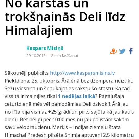
No karstās un
trokšņainās Deli līdz
Himalajiem
Kaspars Misiņš
29.10.2013
8 min lasīšanai
Sākotnēji publicēts
http://www.kasparsmisins.lv
Piektdiena, 25. oktobris. Ārā ēnā bez džempera neiztikt.
Sēžu viesnīcā un šņaukājoties rakstu šo stāstu. Kā tad
viss tā ir mainījies tikai
1 nedēļas laikā
? Pagājušajā
ceturtdienā mēs vēl pamodāmies Deli dzīvoklī. Ārā jau
no rīta bija vismaz +25 grādi un pirts sajūta kā jau katru
dienu. Bet neilgi pēc 10:00 mēs nu jau pa īstam sākām
savu velobraucienu. Mērķis – Indijas ziemeļu štata
Himachal Pradesh pilsēta Shimla aptuveni 2,5 kilometru