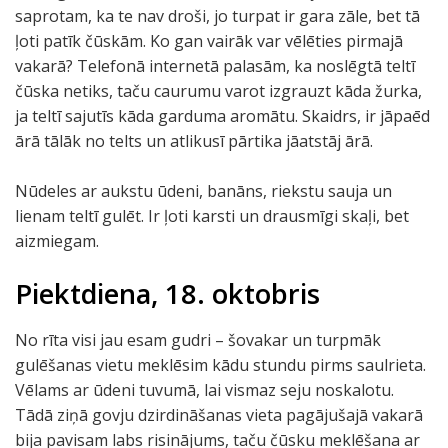
saprotam, ka te nav droši, jo turpat ir gara zāle, bet tā
ļoti patīk čūskām. Ko gan vairāk var vēlēties pirmajā
vakarā? Telefonā internetā palasām, ka noslēgtā teltī
čūska netiks, taču caurumu varot izgrauzt kāda žurka,
ja teltī sajutīs kāda garduma aromātu. Skaidrs, ir jāpaēd
ārā tālāk no telts un atlikusī pārtika jāatstāj ārā.
Nūdeles ar aukstu ūdeni, banāns, riekstu sauja un
lienam teltī gulēt. Ir ļoti karsti un drausmīgi skaļi, bet
aizmiegam.
Piektdiena, 18. oktobris
No rīta visi jau esam gudri – šovakar un turpmāk
gulēšanas vietu meklēsim kādu stundu pirms saulrieta.
Vēlams ar ūdeni tuvumā, lai vismaz seju noskalotu.
Tādā ziņā govju dzirdināšanas vieta pagājušajā vakarā
bija pavisam labs risinājums, taču čūsku meklēšana ar