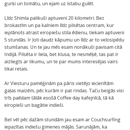
gurķi un tomātu, un ejam uz istabu gulēt.
Līdz Shimla palikuši aptuveni 20 kilometri. Bez
brokastīm un pa kalniem līdz pilsētas centram, kur
ieplānots atrast eiropiešu stila ēdienu, tiekam aptuveni
5 stundās. Ir ļoti daudz kāpumu un līdz ar to velosipēdu
stumšanas. Un te jau mēs esam nonākuši pavisam citā
Indijā. Pilsēta ir liela, bet klusa, te nesmēķē, tas pat ir
aizliegts ar likumu, un te par mums interesējas vairs
tikai retais.
Ar Viesturu pamēģinām pa pāris vietējo iecienītām
gaļas maizēm, pēc kurām ir pat rindas. Taču beigās visi
trīs paēdam tālāk esošā Coffee day kafejnīcā, tā kā
eiropieši un bagātie indieši.
Bet vēl pēc dažām stundām jau esam ar Couchsurfing
iepazītas indiešu ģimenes mājās. Sarunājām, ka