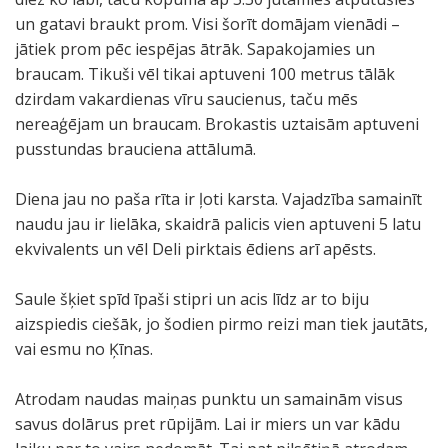
un gatavi braukt prom. Visi šorīt domājam vienādi –
jātiek prom pēc iespējas ātrāk. Sapakojamies un
braucam. Tikuši vēl tikai aptuveni 100 metrus tālāk
dzirdam vakardienas vīru saucienus, taču mēs
nereaģējam un braucam. Brokastis uztaisām aptuveni
pusstundas brauciena attālumā.
Diena jau no paša rīta ir ļoti karsta. Vajadzība samainīt
naudu jau ir lielāka, skaidrā palicis vien aptuveni 5 latu
ekvivalents un vēl Deli pirktais ēdiens arī apēsts.
Saule šķiet spīd īpaši stipri un acis līdz ar to biju
aizspiedis ciešāk, jo šodien pirmo reizi man tiek jautāts,
vai esmu no Ķīnas.
Atrodam naudas maiņas punktu un samainām visus
savus dolārus pret rūpijām. Lai ir miers un var kādu