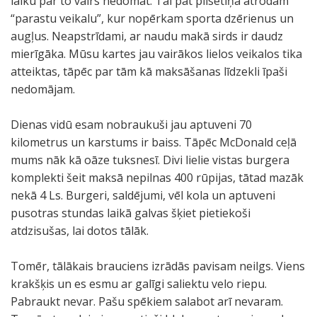
laiku par to vairs nedomāt. Tai pat pilsētiņā atrodam
“parastu veikalu”, kur nopērkam sporta dzērienus un
augļus. Neapstrīdami, ar naudu makā sirds ir daudz
mierīgāka. Mūsu kartes jau vairākos lielos veikalos tika
atteiktas, tāpēc par tām kā maksāšanas līdzekli īpaši
nedomājam.
Dienas vidū esam nobraukuši jau aptuveni 70
kilometrus un karstums ir baiss. Tāpēc McDonald ceļā
mums nāk kā oāze tuksnesī. Divi lielie vistas burgera
komplekti šeit maksā nepilnas 400 rūpijas, tātad mazāk
nekā 4 Ls. Burgeri, saldējumi, vēl kola un aptuveni
pusotras stundas laikā galvas šķiet pietiekoši
atdzisušas, lai dotos tālāk.
Tomēr, tālākais brauciens izrādās pavisam neilgs. Viens
krakšķis un es esmu ar galīgi saliektu velo riepu.
Pabraukt nevar. Pašu spēkiem salabot arī nevaram.