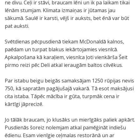
ne divu. Ceļi ir stāvi, braucam lēni un ik pa laikam tikai
lēnām stumjam. Klimata izmaiņas ir jūtamas jau
sākumā. Saulē ir karsti, vējš ir auksts, bet ēnā var būt
pat auksti.
Svētdienas pēcpusdienā tiekam McDonaldā kalnos,
paēdam un turpat blakus iekārtojamies viesnīcā.
Apkalpošana kā karaļiem, viesnīca ļoti vienkārša Šeit
pirmo reizi pēc Deli atkal ieraugām baltos cilvēkus.
Par istabu beigu beigās samaksājam 1250 rūpijas nevis
750, kā sapratām pagājušajā vakarā. Tā esot maksājusi
cita istaba. Tāpēc mācība ir gūta, turpmāk cena ir
kārtīgi jāprecizē.
Jo tālāk braucam, jo klusāks un mierīgāks paliek apkārt.
Pusdienās šoreiz nolemjam atkal pamēģināt indiešu
ēdienu. Esam vienīgie ceļmalas restorānā un ar