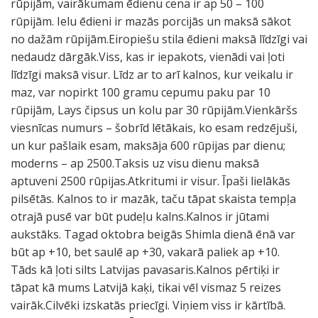
rūpijām, vairākumam ēdienu cena ir ap 50 – 100
rūpijām. Ielu ēdieni ir mazās porcijās un maksā sākot
no dažām rūpijām.Eiropiešu stila ēdieni maksā līdzīgi vai
nedaudz dārgāk.Viss, kas ir iepakots, vienādi vai ļoti
līdzīgi maksā visur. Līdz ar to arī kalnos, kur veikalu ir
maz, var nopirkt 100 gramu cepumu paku par 10
rūpijām, Lays čipsus un kolu par 30 rūpijām.Vienkāršs
viesnīcas numurs – šobrīd lētākais, ko esam redzējuši,
un kur pašlaik esam, maksāja 600 rūpijas par dienu;
moderns – ap 2500.Taksis uz visu dienu maksā
aptuveni 2500 rūpijas.Atkritumi ir visur. Īpaši lielākās
pilsētās. Kalnos to ir mazāk, taču tāpat skaista tempļa
otrajā pusē var būt pudeļu kalns.Kalnos ir jūtami
aukstāks. Tagad oktobra beigās Shimla dienā ēnā var
būt ap +10, bet saulē ap +30, vakarā paliek ap +10.
Tāds kā ļoti silts Latvijas pavasaris.Kalnos pērtiķi ir
tāpat kā mums Latvijā kaķi, tikai vēl vismaz 5 reizes
vairāk.Cilvēki izskatās priecīgi. Viņiem viss ir kārtībā.