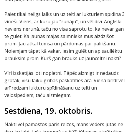
Paiet tikai neilgs laiks un uz telti ar lukturiem spīdina 3
vīrieši. Viens, ar kuru jau “runāju”, un vēl divi. Angliski
neviens nerunā, taču no visa saprotu to, ka nevar gan
te gulēt. Ka jaunās mājas saimnieks mūs aizdzīšot
prom. Jau atkal tumsa un pārdomas par palikšanu.
Nolemjam tāpat kā vakar, iesim gulēt un ap saullēktu
brauksim prom. Kurš gan brauks uz jaunceltni naktī?
Vīri izskatījās ļoti nopietni. Tāpēc aizmigt ir nedaudz
grūtāk, visu laiku gribas paskatīties ārā. Vienā brīdī vēl
arī redzam lukturu spīdināšanu uz telti un
velosipēdiem, taču aizmiegam.
Sestdiena, 19. oktobris.
Naktī vēl pamostos pāris reizes, mans vēders jūtas ne
diez ko labi, taču kopumā ap 5:30 jūtamies atpūtušies