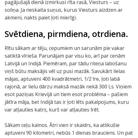
pagājušajā dienā izmirkusi rīta rasā, Viesturs – uz
soliņa. Ja neskaita suņus, kurus Viesturs aizdzen ar
akmeni, nakts paiet ļoti mierīgi.
Svētdiena, pirmdiena, otrdiena.
Rītu sākam ar tēju, cepumiem un sarunām pie vakar
satiktā vīrieša. Parunājam par visu ko, arī par cenām
Latvijā un Indijā. Piemēram, par tādu riteņa labošanu
viņš būtu maksājis vēl uz pusi mazāk. Savukārt lielas
mājas, aptuveni 400 kvadrātmetri, 1/2 īre, ļoti labā
rajonā, ar lielu dārzu maksā mazāk nekā 300 Ls. Viņiem
esot paziņas Krievijā un tiem esot problēma – pašiem
jātīra māja, bet Indijā tas ir ļoti lēts pakalpojums, kuru
var atļauties katrs, kurš var atļauties īrēt.
Sākam ceļu kalnos. Ātri vien ir skaidrs, ka atlikušie
aptuveni 90 kilometri, nebūs 1 dienas brauciens. Un pat