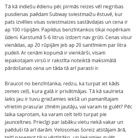
Tā kā indiešu ēdienu pēc pirmās reizes vēl negribas
pusdienas paēdam Subway sviestmaižu ēstuvē, kur
pats izvēlies visas sviestmaizes sastāvdaļas un cena ir
ap 100 rūpijām. Papildus benzīntankos tikai nopērkam
ūdeni. Karstumā 5-6 litrus izdzert nav grūti. Cenas visur
vienādas, ap 20 rūpijām jeb ap 20 santīmiem par litra
pudeli. Ar cenām kopumā ir vienkārši, visam
iepakotajam virsū ir rakstīta noteiktā maksimālā
pārdošanas cena un tāda tā arī parasti ir.
Braucot no benzīntanka, redzu, ka turpat iet kāds
zemes ceļš, kura galā ir privātmājas. Tā kā saulrieta
laiks jau ir tuvu griežamies iekšā un pamanītajam
vīrietim prasu/ar zīmēm jautāju, vai varam te gulēt? Pēc
laika saprotam, ka varam celt telti turpat pie
jaunceltnes. Priecīgi par labāku vietu nekā vakar un
paēduši tā arī darām. Velosomas šoreiz atstājam ārā,
teltī paņemot tikai vērtīgāko, un liekamies gulēt.