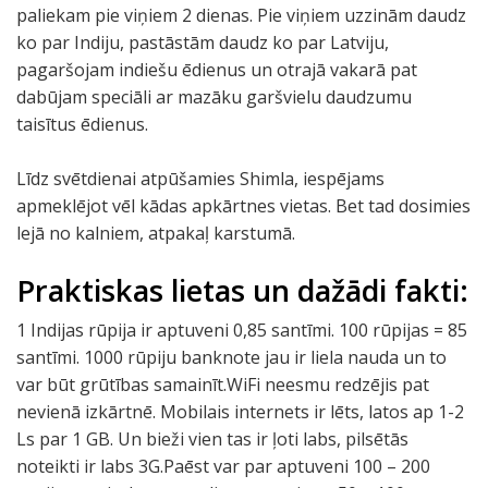
paliekam pie viņiem 2 dienas. Pie viņiem uzzinām daudz
ko par Indiju, pastāstām daudz ko par Latviju,
pagaršojam indiešu ēdienus un otrajā vakarā pat
dabūjam speciāli ar mazāku garšvielu daudzumu
taisītus ēdienus.
Līdz svētdienai atpūšamies Shimla, iespējams
apmeklējot vēl kādas apkārtnes vietas. Bet tad dosimies
lejā no kalniem, atpakaļ karstumā.
Praktiskas lietas un dažādi fakti:
1 Indijas rūpija ir aptuveni 0,85 santīmi. 100 rūpijas = 85
santīmi. 1000 rūpiju banknote jau ir liela nauda un to
var būt grūtības samainīt.WiFi neesmu redzējis pat
nevienā izkārtnē. Mobilais internets ir lēts, latos ap 1-2
Ls par 1 GB. Un bieži vien tas ir ļoti labs, pilsētās
noteikti ir labs 3G.Paēst var par aptuveni 100 – 200