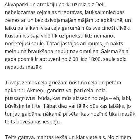
Akvaparki un atrakciju parki uzreiz aiz Deli,
nebeidzamas ceļmalas tirgotavas, lauksaimniecības
zemes ar un bez dzīvojamajām mājām to apkārtnē, un
laiku pa laikam visa ceļa garumā mūs sveicinoši cilvēki.
Kustamies šajā vidē tik uz priekšu līdz nemanot
norietējusi saule. Tātad jāstājas arī mums, jo nakts
melnumā braukšana nebūt nav omulīga. Gaisma šajā
gada posmā ir aptuveni no 6:00 līdz 18:00, saule spīd
nedaudz mazāk.
Tuvējā zemes ceļā griežam nost no ceļa un pētām
apkārtni. Akmeņi, gandrīz vai pati ceļa mala,
pussagruvusi būda, kas mūs aizsedz no ceļa – eh, labi,
būvēsim telti te. Tāpat diez vai tālāk būs kas labāks, jo
tur jau gaidāma nākamā pilsēta, kas nozīmē tikai mazāk
telts būvēšanas iespēju.
Telts gatava, mantas iekšā un klāt vietējais. No zīmēm