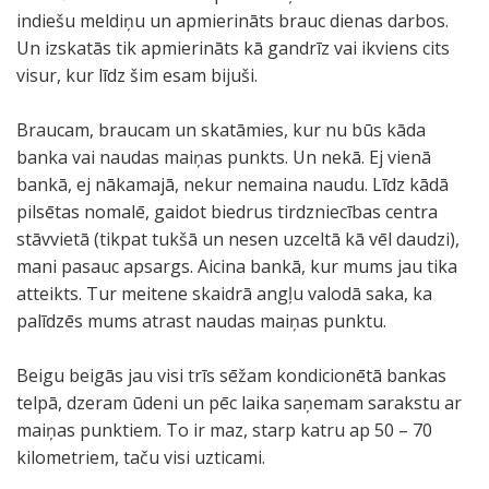
indiešu meldiņu un apmierināts brauc dienas darbos.
Un izskatās tik apmierināts kā gandrīz vai ikviens cits
visur, kur līdz šim esam bijuši.
Braucam, braucam un skatāmies, kur nu būs kāda
banka vai naudas maiņas punkts. Un nekā. Ej vienā
bankā, ej nākamajā, nekur nemaina naudu. Līdz kādā
pilsētas nomalē, gaidot biedrus tirdzniecības centra
stāvvietā (tikpat tukšā un nesen uzceltā kā vēl daudzi),
mani pasauc apsargs. Aicina bankā, kur mums jau tika
atteikts. Tur meitene skaidrā angļu valodā saka, ka
palīdzēs mums atrast naudas maiņas punktu.
Beigu beigās jau visi trīs sēžam kondicionētā bankas
telpā, dzeram ūdeni un pēc laika saņemam sarakstu ar
maiņas punktiem. To ir maz, starp katru ap 50 – 70
kilometriem, taču visi uzticami.