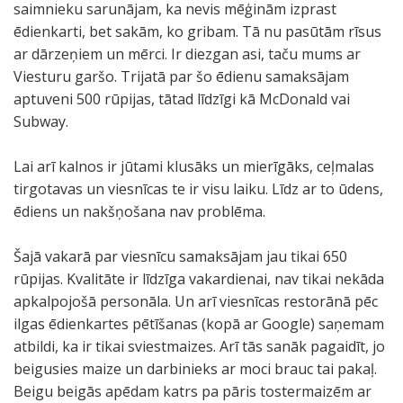
saimnieku sarunājam, ka nevis mēģinām izprast
ēdienkarti, bet sakām, ko gribam. Tā nu pasūtām rīsus
ar dārzeņiem un mērci. Ir diezgan asi, taču mums ar
Viesturu garšo. Trijatā par šo ēdienu samaksājam
aptuveni 500 rūpijas, tātad līdzīgi kā McDonald vai
Subway.
Lai arī kalnos ir jūtami klusāks un mierīgāks, ceļmalas
tirgotavas un viesnīcas te ir visu laiku. Līdz ar to ūdens,
ēdiens un nakšņošana nav problēma.
Šajā vakarā par viesnīcu samaksājam jau tikai 650
rūpijas. Kvalitāte ir līdzīga vakardienai, nav tikai nekāda
apkalpojošā personāla. Un arī viesnīcas restorānā pēc
ilgas ēdienkartes pētīšanas (kopā ar Google) saņemam
atbildi, ka ir tikai sviestmaizes. Arī tās sanāk pagaidīt, jo
beigusies maize un darbinieks ar moci brauc tai pakaļ.
Beigu beigās apēdam katrs pa pāris tostermaizēm ar