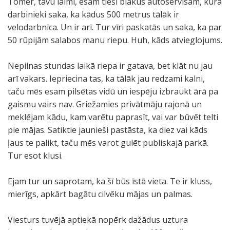
Tomēr, tavu laimi, esam tieši blakus autoservisam, kura
darbinieki saka, ka kādus 500 metrus tālāk ir
velodarbnīca. Un ir arī. Tur vīri paskatās un saka, ka par
50 rūpijām salabos manu riepu. Huh, kāds atvieglojums.
Nepilnas stundas laikā riepa ir gatava, bet klāt nu jau
arī vakars. Iepriecina tas, ka tālāk jau redzami kalni,
taču mēs esam pilsētas vidū un iespēju izbraukt ārā pa
gaismu vairs nav. Griežamies privātmāju rajonā un
meklējam kādu, kam varētu paprasīt, vai var būvēt telti
pie mājas. Satiktie jaunieši pastāsta, ka diez vai kāds
ļaus te palikt, taču mēs varot gulēt publiskajā parkā.
Tur esot klusi.
Ejam tur un saprotam, ka šī būs īstā vieta. Te ir kluss,
mierīgs, apkārt bagātu cilvēku mājas un palmas.
Viesturs tuvējā aptiekā nopērk dažādus uztura