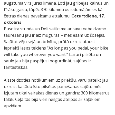
augstumā virs jūras līmeņa. Ļoti jau gribējās kalnus un
tīrāku gaisu, tāpēc 370 kilometrus iedomājāmies kā
četrās dienās paveicamu attālumu.
Ceturtdiena, 17.
oktobris
Pusotra stunda un Deli satiksme ar savu nebeidzamo
taurēšanu jau ir aiz muguras – mēs esam uz šosejas.
Sajūtot vēju sejā un brīvību, prātā uzreiz ataust
iepriekš lasīts teiciens “As long as you pedal, your bike
will take you wherever you want.” Lai arī pilsēta un
saule jau bija paspējusi nogurdināt, sajūtas ir
fantastiskas.
Aizsteidzoties notikumiem uz priekšu, varu pateikt jau
uzreiz, ka tādu īstu pilsētas pamešanas sajūtu mēs
izjutām tikai vairākas dienas un gandrīz 300 kilometrus
tālāk. Ceļā tās bija vien neilgas atelpas ar zaļākiem
apvidiem.