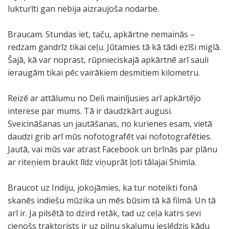
lukturīti gan nebija aizraujoša nodarbe.
Braucam. Stundas iet, taču, apkārtne nemainās –
redzam gandrīz tikai ceļu. Jūtamies tā kā tādi ezīši miglā.
Šajā, kā var noprast, rūpnieciskajā apkārtnē arī sauli
ieraugām tikai pēc vairākiem desmitiem kilometru.
Reizē ar attālumu no Deli mainījusies arī apkārtējo
interese par mums. Tā ir daudzkārt augusi.
Sveicināšanas un jautāšanas, no kurienes esam, vietā
daudzi grib arī mūs nofotografēt vai nofotografēties.
Jautā, vai mūs var atrast Facebook un brīnās par plānu
ar riteņiem braukt līdz viņuprāt ļoti tālajai Shimla.
Braucot uz Indiju, jokojāmies, ka tur noteikti fonā
skanēs indiešu mūzika un mēs būsim tā kā filmā. Un tā
arī ir. Ja pilsētā to dzird retāk, tad uz ceļa katrs sevi
cienošs traktorists ir uz pilnu skaļumu ieslēdzis kādu