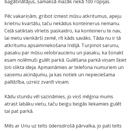
bagātinātājus, samaksā mazāk nekā 100 rūpijas.
Pēc vakariņām, gribot izmest mūsu atkritumus, apeju
krietnu kvartālu, taču nekādus konteinerus nemanu.
Ceļā satiktais vīrietis paskaidro, ka konteineru te nav,
lai metu vienkārši zemē, rīt kāds savāks. Tāda nu ir tā
atkritumu apsaimniekošana Indijā. Turpinot sarunu,
pasaku par mūsu velobraucienu un pasaku, ka šonakt
esam nolēmuši gulēt parkā. Gulēšana parkā viņam šķiet
ļoti slikta ideja. Apmaināmies ar telefona numuriem un
saņemu aicinājumu, ja kas notiek un nepieciešama
palīdzība, uzreiz zvanīt viņam.
Kādu stundu vēl sazināmies, jo viņš mēģina mums
atrast labāku vietu, taču beigu beigās liekamies gulēt
tai pat parkā.
Mēs ar Unu uz telts ūdensdrošā pārvalka, jo pati telts