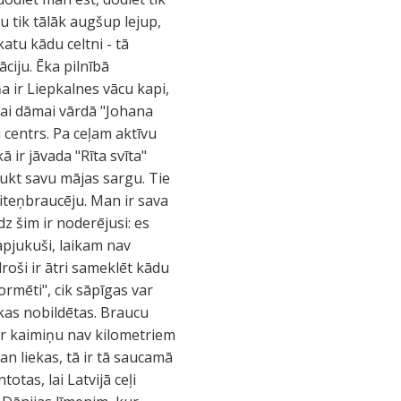
u tik tālāk augšup lejup,
atu kādu celtni - tā
āciju. Ēka pilnībā
a ir Liepkalnes vācu kapi,
 šai dāmai vārdā "Johana
šu centrs. Pa ceļam aktīvu
ā ir jāvada "Rīta svīta"
aukt savu mājas sargu. Tie
iteņbraucēju. Man ir sava
dz šim ir noderējusi: es
 apjukuši, laikam nav
droši ir ātri sameklēt kādu
ormēti", cik sāpīgas var
 kas nobildētas. Braucu
kur kaimiņu nav kilometriem
an liekas, tā ir tā saucamā
otas, lai Latvijā ceļi