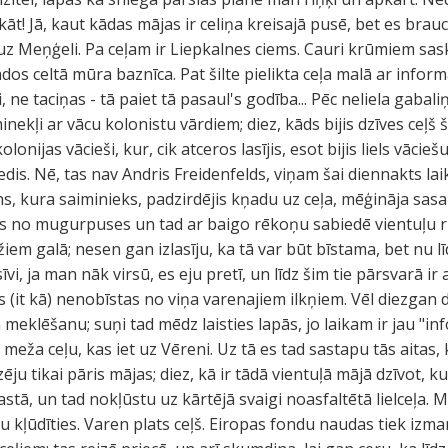
t! Jā, kaut kādas mājas ir celiņa kreisajā pusē, bet es brauc
u uz Meņģeli. Pa ceļam ir Liepkalnes ciems. Cauri krūmiem sask
dos celtā mūra baznīca. Pat šilte pielikta ceļa malā ar inform
 taciņas - tā paiet tā pasaul's godība... Pēc neliela gabaliņ
nekļi ar vācu kolonistu vārdiem; diez, kāds bijis dzīves ceļš
olonijas vācieši, kur, cik atceros lasījis, esot bijis liels vācie
dis. Nē, tas nav Andris Freidenfelds, viņam šai diennakts laik
s, kura saiminieks, padzirdējis kņadu uz ceļa, mēģināja sas
es no mugurpuses un tad ar baigo rēkoņu sabiedē vientuļu r
žiem galā; nesen gan izlasīju, ka tā var būt bīstama, bet nu lī
īvi, ja man nāk virsū, es eju pretī, un līdz šim tie pārsvarā ir
as (it kā) nenobīstas no viņa varenajiem ilkņiem. Vēl diezgan 
 meklēšanu; suņi tad mēdz laisties lapās, jo laikam ir jau "inf
meža ceļu, kas iet uz Vēreni. Uz tā es tad sastapu tās aitas,
ju tikai pāris mājas; diez, kā ir tādā vientuļā mājā dzīvot, 
tā, un tad nokļūstu uz kārtējā svaigi noasfaltētā lielceļa. M
 kļūdīties. Varen plats ceļš. Eiropas fondu naudas tiek izmant