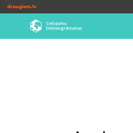
Ceļojumu
Dienasgrāmatas