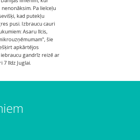
z Dānijas līmenim, kur
z nenonāksim. Pa lielceļu
sevišķi, kad putekļu
res pusi. Izbraucu cauri
kumiem: Asaru līcis,
 "mikrouzņēmumam", šie
iešķirt apkārtējos
 iebraucu gandrīz reizē ar
7 līdz Juglai.
umiem