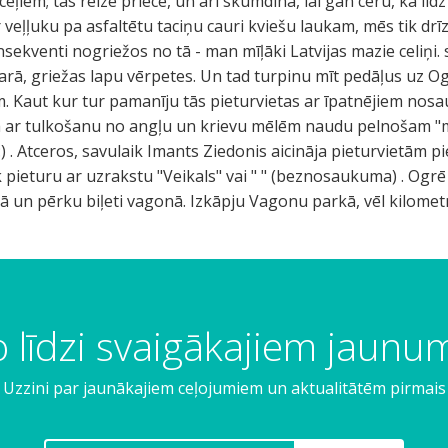
ceļiem; tas reizē priecē, un arī skumdina, lai gan ceru, ka līd
veļļuku pa asfaltētu taciņu cauri kviešu laukam, mēs tik drī
sekventi nogriežos no tā - man mīļāki Latvijas mazie celiņi. 
sarā, griežas lapu vērpetes. Un tad turpinu mīt pedāļus uz Og
 Kaut kur tur pamanīju tās pieturvietas ar īpatnējiem nosau
, kā ar tulkošanu no angļu un krievu mēlēm naudu pelnošam
:) . Atceros, savulaik Imants Ziedonis aicināja pieturvietām p
k pieturu ar uzrakstu "Veikals" vai " " (beznosaukuma) . Ogrē
šā un pērku biļeti vagonā. Izkāpju Vagonu parkā, vēl kilometri 
 līdzi svaigākajiem jaun
Uzzini par jaunākajiem ceļojumiem un aktualitātēm pirmais