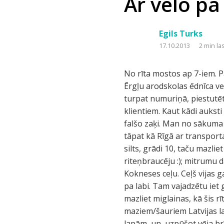
Ar velo pa
Egils Turks
17.10.2013
2 min la
No rīta mostos ap 7-iem. 
Ērgļu arodskolas ēdnīca ver
turpat numuriņā, piestutēts
klientiem. Kaut kādi auksti 
falšo zaķi. Man no sākuma 
tāpat kā Rīgā ar transport
silts, grādi 10, taču mazlie
riteņbraucēju :); mitrumu 
Kokneses ceļu. Ceļš vijas ga
pa labi. Tam vajadzētu iet 
mazliet miglainas, kā šis r
maziem/šauriem Latvijas lau
lapām, un, uzpūšot vēja brī