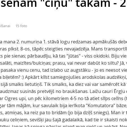
 senām "cīņu" takām - 2
sīšanai
15 foto
Pa mana 2. numuriņa 1. stāvā logu redzamas apmākušās debesi
as plkst. 8-os, tāpēc steigties nevajadzēja. Mans transportlīd
 pie sienas; pārbaudīju, kā tas "jūtas" - viss okidoki. Biju v
salāti, maizītes/bulciņas; prasu, vai nevar dabūt ko siltu? Jā, 
pasaka vienu cenu, tad izlabo uz augstāku - jo es neesot viet
a biļetēm? :) Apkārt klīst samiegojušies arodskolas audzēkņi
t sijā smalks lietutiņš. Tik smalks, ka diez vai var samērcēt k
daudzmaz susinās pretvējš no braukšanas. Laižu cauri Ērgļu
r Ogres upi, un pēc kilometriem 4-5 no tā atiet slīps celīns (t
gar tām mājām, kur savulaik bija ierīkota "Komutatora" bāze,
īts, atmiņas, ka reiz pa to bridām (jo bija dziļš sniegs). Man 
ku celiņiem, sevišķi jau šajā gadalaikā, kad tie ir skaisti no
zītei, lapas kā sniega pārslas planē man riņķī un apkārt. Ne