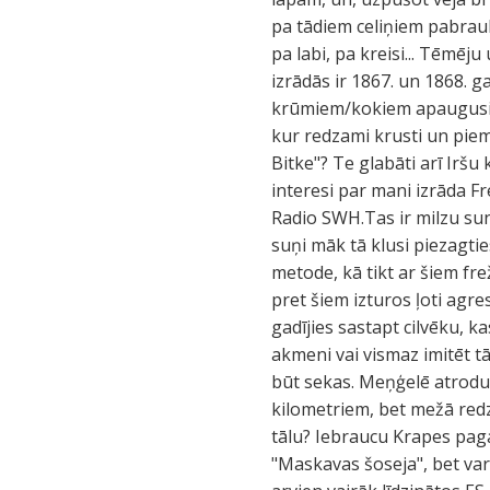
pa tādiem celiņiem pabraukā
pa labi, pa kreisi... Tēmēj
izrādās ir 1867. un 1868. ga
krūmiem/kokiem apaugusi, ne
kur redzami krusti un piemi
Bitke"? Te glabāti arī Iršu k
interesi par mani izrāda Fre
Radio SWH.Tas ir milzu sun
suņi māk tā klusi piezagti
metode, kā tikt ar šiem fre
pret šiem izturos ļoti agres
gadījies sastapt cilvēku, k
akmeni vai vismaz imitēt tā
būt sekas. Meņģelē atrodu 
kilometriem, bet mežā redzē
tālu? Iebraucu Krapes pagas
"Maskavas šoseja", bet varu