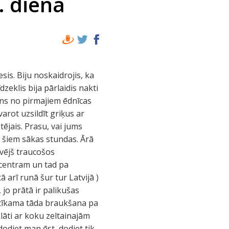
. diena
s. Biju noskaidrojis, ka
zeklis bija pārlaidis nakti
iens no pirmajiem ēdnīcas
varot uzsildīt griķus ar
ējais. Prasu, vai jums
, šiem sākas stundas. Ārā
ā vējš traucošos
 centram un tad pa
ā arī runā šur tur Latvijā )
 jo prātā ir palikušas
ir tīkama tāda braukšana pa
klāti ar koku zeltainajām
dodiet man ēst, dodiet tik