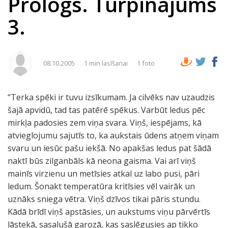
Prologs. Turpinājums
3.
08.10.2005
1 min lasīšanai
1 foto
“Terka spēki ir tuvu izsīkumam. Ja cilvēks nav uzaudzis
šajā apvidū, tad tas patērē spēkus. Varbūt ledus pēc
mirkļa padosies zem viņa svara. Viņš, iespējams, kā
atvieglojumu sajutīs to, ka aukstais ūdens atņem viņam
svaru un iesūc pašu iekšā. No apakšas ledus pat šādā
naktī būs zilganbāls kā neona gaisma. Vai arī viņš
mainīs virzienu un metīsies atkal uz labo pusi, pāri
ledum. Šonakt temperatūra kritīsies vēl vairāk un
uznāks sniega vētra. Viņš dzīvos tikai pāris stundu.
Kādā brīdī viņš apstāsies, un aukstums viņu pārvērtīs
lāstekā, sasalušā garozā, kas saslēgusies ap tikko