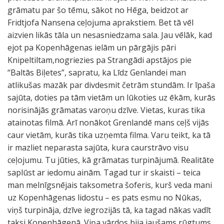
grāmatu par šo tēmu, sākot no Hēga, beidzot ar
Fridtjofa Nansena ceļojuma aprakstiem. Bet tā vēl
aizvien likās tāla un nesasniedzama sala. Jau vēlāk, kad
ejot pa Kopenhāgenas ielām un pārgājis pāri
Knipeltiltam,nogriezies pa Strangādi apstājos pie
“Baltās Biļetes”, sapratu, ka Līdz Genlandei man
atlikušas mazāk par divdesmit četrām stundām. Ir īpaša
sajūta, doties pa tām vietām un lūkoties uz ēkām, kurās
norisinājās grāmatas varoņu dzīve. Vietas, kuras tika
atainotas filmā. Arī nonākot Grenlandē mans ceļš vijās
caur vietām, kurās tika uzņemta filma. Varu teikt, ka tā
ir mazliet neparasta sajūta, kura caurstrāvo visu
ceļojumu. Tu jūties, kā grāmatas turpinājumā. Realitāte
saplūst ar iedomu ainām. Tagad tur ir skaisti – teica
man melnīgsnējais taksometra šoferis, kurš veda mani
uz Kopenhāgenas lidostu – es pats esmu no Nūkas,
viņš turpināja, dzīve iegrozijās tā, ka tagad nākas vadīt
taksi Kopenhāgenā. Viņa vārdos bija jaušams rūgtums.