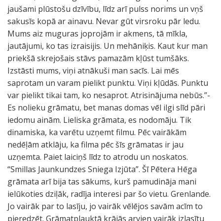
jaušami plūstošu dzīvību, līdz arī pulss norims un vņš
sakusīs kopā ar ainavu. Nevar gūt virsroku pār ledu.
Mums aiz muguras joprojām ir akmens, tā mīkla,
jautājumi, ko tas izraisijis. Un mehāniķis. Kaut kur man
priekšā skrejošais stāvs pamazām kļūst tumšāks.
Izstāsti mums, viņi atnākuši man sacīs. Lai mēs
saprotam un varam pielikt punktu. Viņi kļūdās. Punktu
var pielikt tikai tam, ko nesaprot. Atrisinājuma nebūs.”-
Es nolieku grāmatu, bet manas domas vēl ilgi slīd pāri
iedomu ainām. Lieliska grāmata, es nodomāju. Tik
dinamiska, ka varētu uzņemt filmu. Pēc vairākām
nedēļām atklāju, ka filma pēc šīs grāmatas ir jau
uzņemta. Paiet laiciņš līdz to atrodu un noskatos.
“Smillas Jaunkundzes Sniega Izjūta”. Šī Pētera Hēga
grāmata arī bija tas sākums, kurš pamudināja mani
ielūkoties dziļāk, radīja interesi par šo vietu. Grenlande.
Jo vairāk par to lasīju, jo vairāk vēlējos savām acīm to
pieredzēt. Grāmatplauktā krājās arvien vairāk izlasītu