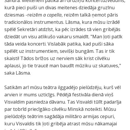
Sandra. Meitenēm patika arī Gruzīņu koncertuzvedums,
kurā pieci puiši un divas meitenes dziedāja gruzīnu
dziesmas -reizēm
a capella
, reizēm talkā ņemot pāris
tradicionālos instrumentus. Lāsma, kura mūsu izrādē
spēlē Sekretāri atdzīst, ka pēc izrādes tā vien gribējās
dziedāt un visu atlikušo vakaru smaidīt. "Man ļoti patīk
tāda veida koncerti. Vislabāk patika, kad puiši sāka
spēlēt uz instrumentiem, sevišķi bungām. Tas ir tik
skaisti! Tādos brīžos uz nerviem sāk krist cilvēku
aplausi, jo tie traucē man baudīt mūziku uz skatuves,"
saka Lāsma.
Satikām arī mūsu teātra ilggadējo pielūdzēju, kurš vēl
arvien ir mums uzticīgs. Pēdējā festivāla dienā viņš
Visvaldim pasniedza dāvanu. Tas Visvaldi tūlīt padarīja
par tobrīd priecīgāko cilvēku Minskā noteikti. Mūsu
pielūdzējs teātrim sagādāja militāro armijas cepuri,
kuru Visvaldis tik ļoti gribēja atrast mūsu nākamajai