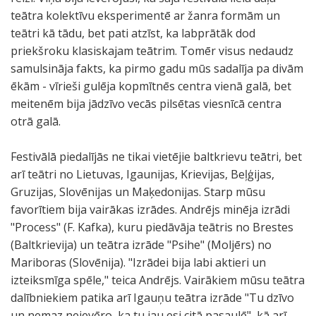
teātra kolektīvu eksperimentē ar žanra formām un
teātri kā tādu, bet pati atzīst, ka labprātāk dod
priekšroku klasiskajam teātrim. Tomēr visus nedaudz
samulsināja fakts, ka pirmo gadu mūs sadalīja pa divām
ēkām - vīrieši gulēja kopmītnēs centra vienā galā, bet
meitenēm bija jādzīvo vecās pilsētas viesnīcā centra
otrā galā.
Festivālā piedalījās ne tikai vietējie baltkrievu teātri, bet
arī teātri no Lietuvas, Igaunijas, Krievijas, Beļģijas,
Gruzijas, Slovēnijas un Maķedonijas. Starp mūsu
favorītiem bija vairākas izrādes. Andrējs minēja izrādi
"Process" (F. Kafka), kuru piedāvāja teātris no Brestes
(Baltkrievija) un teātra izrāde "Psihe" (Moljērs) no
Mariboras (Slovēnija). "Izrādei bija labi aktieri un
izteiksmīga spēle," teica Andrējs. Vairākiem mūsu teātra
dalībniekiem patika arī Igauņu teātra izrāde "Tu dzīvo
un nemaz neievēro, ka tu jau esi citā pasaulē", kā arī