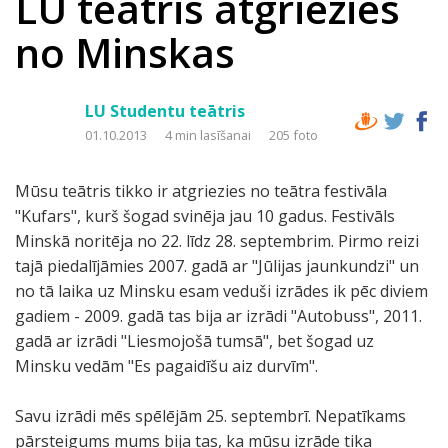
LU teātris atgriezies
no Minskas
LU Studentu teātris
01.10.2013
4 min lasīšanai
205 foto
Mūsu teātris tikko ir atgriezies no teātra festivāla
"Kufars", kurš šogad svinēja jau 10 gadus. Festivāls
Minskā noritēja no 22. līdz 28. septembrim. Pirmo reizi
tajā piedalījāmies 2007. gadā ar "Jūlijas jaunkundzi" un
no tā laika uz Minsku esam veduši izrādes ik pēc diviem
gadiem - 2009. gadā tas bija ar izrādi "Autobuss", 2011.
gadā ar izrādi "Liesmojošā tumsā", bet šogad uz
Minsku vedām "Es pagaidīšu aiz durvīm".
Savu izrādi mēs spēlējām 25. septembrī. Nepatīkams
pārsteigums mums bija tas, ka mūsu izrāde tika