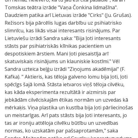
Tomskas teātra izrāde "Vaņa Čonkina lidmašīna".
Daudziem patika arī Lietuvas izrāde "Cirks" (Ju. Grušas).
Režisors bija pārcēlis lugas darbību uz psihiatrisko
slimnīcu, kas likās visai interesants risinājums. Par
Lietuviešu izrādi Sandra saka: "Bija ļoti interesants
stāsts par psihiatriskās klīnikas pacientiem un
despotiskiem ārstiem. Mani ļoti piesaistīja arī
skatuviskais risinājums un klauniskie kostīmi." Vēl
Sandra uzteica beļģu izrādi "Ziņojums akadēmijai" (F.
Kafka). " Aktieris, kas tēloja galveno lomu bija ļoti, ļoti
spēcīgs šajā lomā. Stāsta ietvaros viņš tēloja cilvēku,
kas kāda eksperimenta rezultātā ir aizmirsis par
jebkādām cilvēciskajām ētikas normām un uzvedas kā
mērkaķis. Viņa plastika un kustība bija ļoti pārliecinošas
un meistarīgas. Arī pats stāsts bija ļoti interesants, jo
tas ar ironiju attēloja cilvēku būtību un uzvedības
normas, ko uzskatām par pašsaprotamām," saka