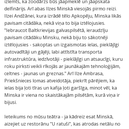
izlemts, ka zoodārzs būs jāapmeklē un jāapskata
delfinārijs. Arī abas Ilzes Minskā viesojās pirmo reizi.
Ilzei Andžānei, kura izrādē tēlo Apkopēju, Minska likās
pavisam citādāka, nekā viņa to bija iztēlojusies.
"Iebraucot Baltkrievijas galvaspilsētā, ieraudzīju
pavisam citādāku Minsku, nekā biju to sākotnēji
iztēlojusies - sakoptas un izgaismotas ielas, pieklājīgi
autovadītāji un gājēji, labi attīstīta transporta
infrastruktūra, iedzīvotāji - pieklājīgi un atsaucīgi, kuru
roku pirksti veikli rīkojās ar jaunākajām tehnoloģijām,
celtnes - jaunas un greznas." Arī Ilze Ambrasa,
Priekšnieces lomas atveidotāja, piekrīt pārējiem, ka
ielas bija ļoti tīras un kafija ļoti garšīga, minot vēl, ka
Minska ir viena no skaistākajām pilsētām, kurā viņa ir
bijusi.
Ieteikums no mūsu teātra - ja kādreiz esat Minskā,
aizejiet uz restorānu "U ratuši", kas atrodas netālu no