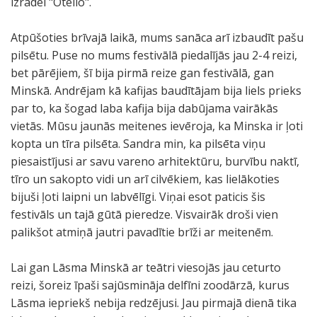
izrādei "Otello".
Atpūšoties brīvajā laikā, mums sanāca arī izbaudīt pašu
pilsētu. Puse no mums festivālā piedalījās jau 2-4 reizi,
bet pārējiem, šī bija pirmā reize gan festivālā, gan
Minskā. Andrējam kā kafijas baudītājam bija liels prieks
par to, ka šogad laba kafija bija dabūjama vairākās
vietās. Mūsu jaunās meitenes ievēroja, ka Minska ir ļoti
kopta un tīra pilsēta. Sandra min, ka pilsēta viņu
piesaistījusi ar savu vareno arhitektūru, burvību naktī,
tīro un sakopto vidi un arī cilvēkiem, kas lielākoties
bijuši ļoti laipni un labvēlīgi. Viņai esot paticis šis
festivāls un tajā gūtā pieredze. Visvairāk droši vien
palikšot atmiņā jautri pavadītie brīži ar meitenēm.
Lai gan Lāsma Minskā ar teātri viesojās jau ceturto
reizi, šoreiz īpaši sajūsmināja delfīni zoodārzā, kurus
Lāsma iepriekš nebija redzējusi. Jau pirmajā dienā tika