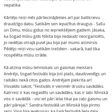
nepatika.
Kārtējo reizi mēs pārliecinājāmies arī par baltkrievu
draudzīgo dabu. Satikām sen iepazītus draugus - Sašu
un Dimu, mūsu gidus no iepriekšējiem gadiem. Jāsaka,
ka šogad mūsu gids Ņikita bija nedaudz neorganizēts,
jo nedēļas otrajā pusē jau bija par mums aizmirsis.
Pēdējo reizi viņu satikām trešdien - vakarā, kad tika
nospēlēta mūsu izrāde.
Kā atzina mūsu tehniskais un gaismas meistars
Andrējs, šogad festivāls bija ļoti plašs, daudzveidīgs un
raibāks nekā citos gados. Andrējam piekrita arī
Visvaldis sakot, "Festivāls ir vienmēr drusku savādāks.
Katrreiz ir kas negaidīts un savādāks, kas ir labi. Minskā
viss ir savādāk - visi iet pāri ielai tikai pa zaļo gaismu un
pāri pārejai.". Sandra festivālā un Minskā bija pirmo
reizi. Viņa bija ievērojusi, ka šajā festivālā liela daļa