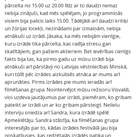
pārcelta no 15.00 uz 20.00 līdz ar to daudzi nemaz
nebija zinājuši, kad mēs spēlējam, jo programmiņās
visiem bija palicis laiks 15.00. Tādējādi arī daudzi kritiķi
un žūrijas locekļi, nezinādami par izmaiņām, nebija
atnākuši uz izrādi. Jāsaka, ka mēs nebijām vienīgie,
kuru izrāde tika pārcelta, kas radīja stresu gan
skatītājiem, gan pašiem aktieriem. Bet ievērības cienīgs
fakts bija tas, ka pirmo gadu uz mūsu izrādi bija
atnākuši arī pārstāvji no Latvijas vēstniecības Minskā,
kuri tūlīt pēc izrādes aizkulisēs atnāca ar mums arī
aprunāties. Pirms izrādes pie mums ieradās arī
filmēšanas grupa. Nointervējot mūsu režisoru Visvaldi,
viņi uzdeva jautājumus par izrādi, piemēram, ko gribam
pateikt ar izrādi un ar ko gribam pārsteigt. Nelielu
interviju sniedza arī Sandra, kura izrādē spēlē
Apmeklētāju. Sandra stāstīja, ka filmēšanas grupa
interesējās par to, kādas izrādes festivālā jau bija
noskatījusies, kas redzētajās izrādēs patika un