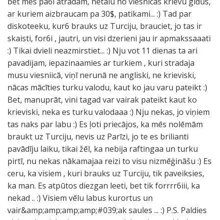
bet mes pa6i atradam, netalu no viesnicas krievu gidus,
ar kuriem aizbraucam pa 30$, patikami... :) Tad par
diskoteeku, kur6 brauks uz Turciju, brauciet, jo tas ir
skaisti, for6i , jautri, un visi dzerieni jau ir apmakssaaati
:) Tikai dvieli neazmirstiet... :) Nju vot 11 dienas ta ari
pavadijam, iepazinaamies ar turkiem , kuri stradaja
musu viesniicā, viņī nerunā ne angliski, ne krieviski,
nācas mācīties turku valodu, kaut ko jau varu pateikt :)
Bet, manuprāt, vini tagad var vairak pateikt kaut ko
krieviski, neka es turku valodaaa :) Nju nekas, jo viņiem
tas naks par labu :) Es ļoti priecājos, ka mēs nolēmām
braukt uz Turciju, nevis uz Parīzi, jo te es brilianti
pavādīju laiku, tikai žēl, ka nebija raftingaa un turku
pirtī, nu nekas nākamajaa reizi to visu nizmēģināšu :) Es
ceru, ka visiem , kuri brauks uz Turciju, tik paveiksies,
ka man. Es atpūtos diezgan leeti, bet tik forrrr6iii, ka
nekad .. :) Visiem vēlu labus kurortus un
vair&amp;amp;amp;amp;#039;ak saules ... :) P.S. Paldies