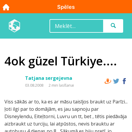
4ok güzel Türkiye....
Tatjana sergejevna
03.08.2008
2 min lasīšanai
Viss sākās ar to, ka es ar māsu taisījos braukt uz Parīzi...
ļoti ilgi par to domājām, es jau sapnoju par
Disneylendu, Eiteļtorni, Luvru un tt, bet , tētis piedāvāja
aizbraukt uz turciju, lai atpūstos, nevis brauktu ar
autobusu 4 dienas no 8... Sākumā es biju pretī, jo