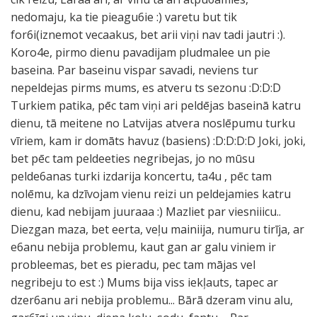
nedomaju, ka tie pieagu6ie :) varetu but tik
for6i(iznemot vecaakus, bet arii viņi nav tadi jautri :).
Koro4e, pirmo dienu pavadijam pludmalee un pie
baseina. Par baseinu vispar savadi, neviens tur
nepeldejas pirms mums, es atveru ts sezonu :D:D:D
Turkiem patika, pēc tam viņi ari peldējas baseinā katru
dienu, tā meitene no Latvijas atvera noslēpumu turku
vīriem, kam ir domāts havuz (basiens) :D:D:D:D Joki, joki,
bet pēc tam peldeeties negribejas, jo no mūsu
pelde6anas turki izdarija koncertu, ta4u , pēc tam
nolēmu, ka dzīvojam vienu reizi un peldejamies katru
dienu, kad nebijam juuraaa :) Mazliet par viesniiicu..
Diezgan maza, bet eerta, veļu mainiija, numuru tirīja, ar
e6anu nebija problemu, kaut gan ar galu viniem ir
probleemas, bet es pieradu, pec tam mājas vel
negribeju to est :) Mums bija viss iekļauts, tapec ar
dzer6anu ari nebija problemu... Bārā dzeram vinu alu,