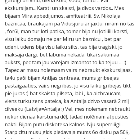
gar6īgi un vinu, diena kolu, sodu, fantu ... Par
ekskursijam... Karsti un skaisti, ja divos vardos.. Mes
bijaam Mira,apbedijumos, amfiteatriii, Sv. Nikolaja
baznicaa, braukajam pa Vidusjuru ar jaxtu, niram no tas
, for6i, man tur loti patika, tomer bija nu ļotiiiiii karsti,
visu laiku domaju ne par Miru un baznicu , bet par
udeni, udens bija visu laiku silts, tas bija tragiski, jo
maksaja dargi, bet labuma nekada, tikai sakumaa
auksts, pec tam jau varejam izmantot to ka tejuu .... :)
Tapec ar masu nolemaam vairs nebraukt ekskursijaas,
ta4u pa6i bijam Antljas centraaa, mums gribeejas
pastaigaaties, vairs negribas, jo visu laiku gribejas tikt
pie juras :) bat skaista pilsēta, labi , ka aizbraucam,
viens turku zens pateica, ka Antalja dzivo vasarā 2 mlj
cilveeku (Latvija=Antalja :) Vel, mes nolemam nebraukt
nekur dienaa karstuma dēļ, tadad nolēmam atpusties
nakti. Bijam putu diskoteka kalnos. Nju superriiigi...
Starp citu musu gids piedavaja mums 6o disku pa 50$,