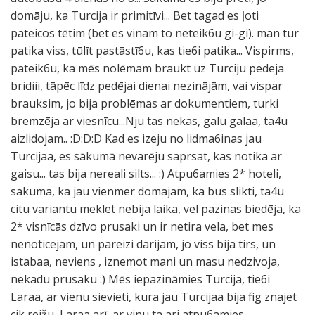
domāju, ka Turcija ir primitīvi... Bet tagad es ļoti
pateicos tētim (bet es vinam to neteik6u gi-gi). man tur
patika viss, tūlīt pastāstī6u, kas tie6i patika... Vispirms,
pateik6u, ka mēs nolēmam braukt uz Turciju pedeja
bridiii, tāpēc līdz pedējai dienai nezinājām, vai vispar
brauksim, jo bija problēmas ar dokumentiem, turki
bremzēja ar viesnīcu...Nju tas nekas, galu galaa, ta4u
aizlidojam.. :D:D:D Kad es izeju no lidma6inas jau
Turcijaa, es sākumā nevarēju saprsat, kas notika ar
gaisu... tas bija nereali silts... :) Atpu6amies 2* hoteli,
sakuma, ka jau vienmer domajam, ka bus slikti, ta4u
citu variantu meklet nebija laika, vel pazinas biedēja, ka
2* visnīcās dzīvo prusaki un ir netira vela, bet mes
nenoticejam, un pareizi darijam, jo viss bija tirs, un
istabaa, neviens , iznemot mani un masu nedzivoja,
nekadu prusaku :) Mēs iepazināmies Turcija, tie6i
Laraa, ar vienu sievieti, kura jau Turcijaa bija fig znajet
cik reižu, Laraa arī, ar vinu ta ari atpu6amies,