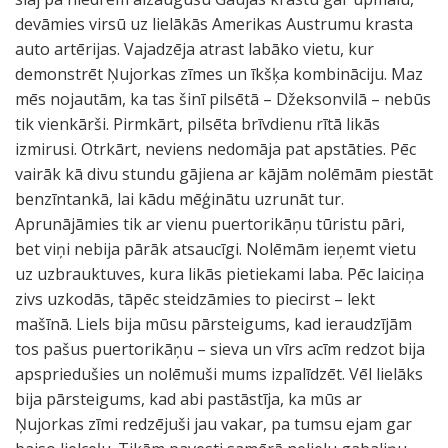
devāmies virsū uz lielākās Amerikas Austrumu krasta
auto artērijas. Vajadzēja atrast labāko vietu, kur
demonstrēt Ņujorkas zīmes un īkšķa kombināciju. Maz
mēs nojautām, ka tas šinī pilsētā – Džeksonvilā – nebūs
tik vienkārši. Pirmkārt, pilsēta brīvdienu rītā likās
izmirusi. Otrkārt, neviens nedomāja pat apstāties. Pēc
vairāk kā divu stundu gājiena ar kājām nolēmām piestāt
benzīntankā, lai kādu mēģinātu uzrunāt tur.
Aprunājāmies tik ar vienu puertorikāņu tūristu pāri,
bet viņi nebija pārāk atsaucīgi. Nolēmām ieņemt vietu
uz uzbrauktuves, kura likās pietiekami laba. Pēc laiciņa
zivs uzkodās, tāpēc steidzāmies to piecirst – lekt
mašīnā. Liels bija mūsu pārsteigums, kad ieraudzījām
tos pašus puertorikāņu – sieva un vīrs acīm redzot bija
apspriedušies un nolēmuši mums izpalīdzēt. Vēl lielāks
bija pārsteigums, kad abi pastāstīja, ka mūs ar
Ņujorkas zīmi redzējuši jau vakar, pa tumsu ejam gar