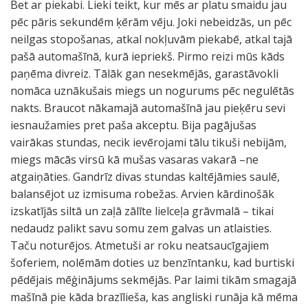
Bet ar piekabi. Lieki teikt, kur mēs ar platu smaidu jau
pēc pāris sekundēm ķērām vēju. Joki nebeidzās, un pēc
neilgas stopošanas, atkal nokļuvām piekabē, atkal tajā
pašā automašīnā, kurā iepriekš. Pirmo reizi mūs kāds
paņēma divreiz. Tālāk gan nesekmējās, garastāvokli
nomāca uznākušais miegs un nogurums pēc negulētās
nakts. Braucot nākamajā automašīnā jau pieķēru sevi
iesnaužamies pret paša akceptu. Bija pagājušas
vairākas stundas, necik ievērojami tālu tikuši nebijām,
miegs mācās virsū kā mušas vasaras vakarā –ne
atgaiņāties. Gandrīz divas stundas kaltējāmies saulē,
balansējot uz izmisuma robežas. Arvien kārdinošāk
izskatījās siltā un zaļā zālīte lielceļa grāvmalā – tikai
nedaudz palikt savu somu zem galvas un atlaisties.
Taču noturējos. Atmetuši ar roku neatsaucīgajiem
šoferiem, nolēmām doties uz benzīntanku, kad burtiski
pēdējais mēģinājums sekmējās. Par laimi tikām smagajā
mašīnā pie kāda brazīlieša, kas angliski runāja kā mēma