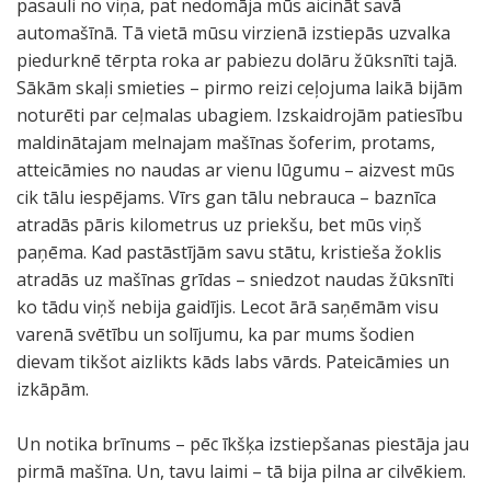
pasauli no viņa, pat nedomāja mūs aicināt savā
automašīnā. Tā vietā mūsu virzienā izstiepās uzvalka
piedurknē tērpta roka ar pabiezu dolāru žūksnīti tajā.
Sākām skaļi smieties – pirmo reizi ceļojuma laikā bijām
noturēti par ceļmalas ubagiem. Izskaidrojām patiesību
maldinātajam melnajam mašīnas šoferim, protams,
atteicāmies no naudas ar vienu lūgumu – aizvest mūs
cik tālu iespējams. Vīrs gan tālu nebrauca – baznīca
atradās pāris kilometrus uz priekšu, bet mūs viņš
paņēma. Kad pastāstījām savu stātu, kristieša žoklis
atradās uz mašīnas grīdas – sniedzot naudas žūksnīti
ko tādu viņš nebija gaidījis. Lecot ārā saņēmām visu
varenā svētību un solījumu, ka par mums šodien
dievam tikšot aizlikts kāds labs vārds. Pateicāmies un
izkāpām.
Un notika brīnums – pēc īkšķa izstiepšanas piestāja jau
pirmā mašīna. Un, tavu laimi – tā bija pilna ar cilvēkiem.