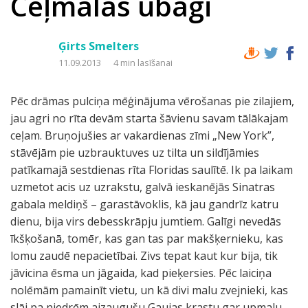
Ceļmalas ubagi
Ģirts Smelters
11.09.2013
4 min lasīšanai
Pēc drāmas pulciņa mēģinājuma vērošanas pie zilajiem,
jau agri no rīta devām starta šāvienu savam tālākajam
ceļam. Bruņojušies ar vakardienas zīmi „New York”,
stāvējām pie uzbrauktuves uz tilta un sildījāmies
patīkamajā sestdienas rīta Floridas saulītē. Ik pa laikam
uzmetot acis uz uzrakstu, galvā ieskanējās Sinatras
gabala meldiņš – garastāvoklis, kā jau gandrīz katru
dienu, bija virs debesskrāpju jumtiem. Galīgi nevedās
īkšķošanā, tomēr, kas gan tas par makšķernieku, kas
lomu zaudē nepacietībai. Zivs tepat kaut kur bija, tik
jāvicina ēsma un jāgaida, kad pieķersies. Pēc laiciņa
nolēmām pamainīt vietu, un kā divi malu zvejnieki, kas
slāj pa niedrēm aizaugušu Gaujas krastu gar upmalu,