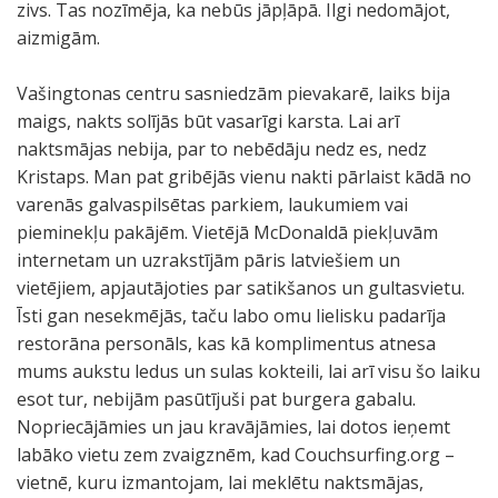
zivs. Tas nozīmēja, ka nebūs jāpļāpā. Ilgi nedomājot,
aizmigām.
Vašingtonas centru sasniedzām pievakarē, laiks bija
maigs, nakts solījās būt vasarīgi karsta. Lai arī
naktsmājas nebija, par to nebēdāju nedz es, nedz
Kristaps. Man pat gribējās vienu nakti pārlaist kādā no
varenās galvaspilsētas parkiem, laukumiem vai
pieminekļu pakājēm. Vietējā McDonaldā piekļuvām
internetam un uzrakstījām pāris latviešiem un
vietējiem, apjautājoties par satikšanos un gultasvietu.
Īsti gan nesekmējās, taču labo omu lielisku padarīja
restorāna personāls, kas kā komplimentus atnesa
mums aukstu ledus un sulas kokteili, lai arī visu šo laiku
esot tur, nebijām pasūtījuši pat burgera gabalu.
Nopriecājāmies un jau kravājāmies, lai dotos ieņemt
labāko vietu zem zvaigznēm, kad Couchsurfing.org –
vietnē, kuru izmantojam, lai meklētu naktsmājas,