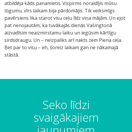
atbildēja kāds panamietis. Vispirms noraidījis mūsu
lūgumu, vīrs laikam bija pārdomājis. Tik veiksmīgs
pavērsiens lika starot visu ceļu līdz viņa mājām. Un ejot
pat nenojautām, ka tuvākajās dienās Vašingtonā
aizvadīsim neaizmirstamu laiku un iegūsim kārtīgu
sirdsdraugu. Un – neizpaliks arī nakts zem Piena ceļa.
Bet par to visu – eh, šoreiz laikam gan ne nākamajā
stāstā.
Seko līdzi
svaigākajiem
jaunumiem