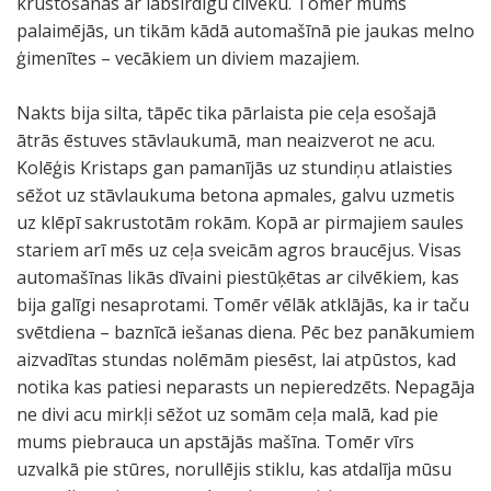
krustošanās ar labsirdīgu cilvēku. Tomēr mums
palaimējās, un tikām kādā automašīnā pie jaukas melno
ģimenītes – vecākiem un diviem mazajiem.
Nakts bija silta, tāpēc tika pārlaista pie ceļa esošajā
ātrās ēstuves stāvlaukumā, man neaizverot ne acu.
Kolēģis Kristaps gan pamanījās uz stundiņu atlaisties
sēžot uz stāvlaukuma betona apmales, galvu uzmetis
uz klēpī sakrustotām rokām. Kopā ar pirmajiem saules
stariem arī mēs uz ceļa sveicām agros braucējus. Visas
automašīnas likās dīvaini piestūķētas ar cilvēkiem, kas
bija galīgi nesaprotami. Tomēr vēlāk atklājās, ka ir taču
svētdiena – baznīcā iešanas diena. Pēc bez panākumiem
aizvadītas stundas nolēmām piesēst, lai atpūstos, kad
notika kas patiesi neparasts un nepieredzēts. Nepagāja
ne divi acu mirkļi sēžot uz somām ceļa malā, kad pie
mums piebrauca un apstājās mašīna. Tomēr vīrs
uzvalkā pie stūres, norullējis stiklu, kas atdalīja mūsu