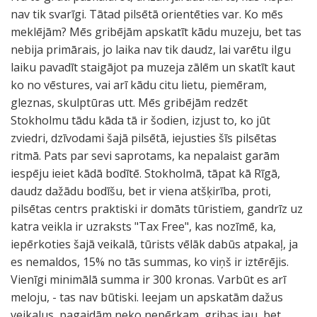
nav tik svarīgi. Tātad pilsētā orientēties var. Ko mēs
meklējām? Mēs gribējām apskatīt kādu muzeju, bet tas
nebija primārais, jo laika nav tik daudz, lai varētu ilgu
laiku pavadīt staigājot pa muzeja zālēm un skatīt kaut
ko no vēstures, vai arī kādu citu lietu, piemēram,
gleznas, skulptūras utt. Mēs gribējām redzēt
Stokholmu tādu kāda tā ir šodien, izjust to, ko jūt
zviedri, dzīvodami šajā pilsētā, iejusties šīs pilsētas
ritmā. Pats par sevi saprotams, ka nepalaist garām
iespēju ieiet kādā bodītē. Stokholmā, tāpat kā Rīgā,
daudz dažādu bodīšu, bet ir viena atšķirība, proti,
pilsētas centrs praktiski ir domāts tūristiem, gandrīz uz
katra veikla ir uzraksts "Tax Free", kas nozīmē, ka,
iepērkoties šajā veikalā, tūrists vēlāk dabūs atpakaļ, ja
es nemaldos, 15% no tās summas, ko viņš ir iztērējis.
Vienīgi minimālā summa ir 300 kronas. Varbūt es arī
meloju, - tas nav būtiski. Ieejam un apskatām dažus
veikalus, pagaidām neko nepērkam, gribas jau, bet