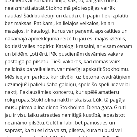
atzīmētas ar sarkanu līniju, sak, tu, dārgais tūrist,
neaizmirsti atstāt Stokholmā pēc iespējas vairāk
naudas! Šādi bukletiņi un daudzi citi papīri tiek izplatīti
bez maksas. Patīkami, ka lielajos veikalos, kā arī
mazajos, ir katalogi, kurus var paņemt, apskatīties un
nākamajā apmeklējuma reizē tu jau esi mājās izlēmis,
ko tieši vēlies nopirkt. Katalogi krāsaini, ar visām cenām
un bildēm. Ļoti ērti. Pēc pusdienām devāmies vakara
pastaigā pa pilsētu. Tieši vakaros, kad domas vairs
nelidinās pa veikaliem, var mierīgi apskatīt Stokholmu.
Mēs ieejam parkos, kur cilvēki, uz betona kvadrātiņiem
uzzīmējuši palielu šaha galdiņu, spēlē šo spēli līdz vēlai
naktij. Paklausāmies koncertu, kur spēlē amatieru
rokgrupas. Stokholma naktī ir skaista. Lūk, tā pagāja
mūsu pirmā pilnā diena Stokholmā. Diena gara. Grūti
jau ir visu laiku atrasties nemitīgā kustībā, iepazīstot
nezināmo pilsētu. Gulēt ir labi, bet pamosties un
saprast, ka tu esi citā valstī, pilsētā, kurā tu būsi vēl