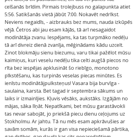
celšanās brīdim. Pirmais trolejbuss no galapunkta atiet
5:56. Satikšanās vietā jābūt 7:00. Nokavēt nedrīkst.
Neviens negaidīs, - aizbrauks bez mums, nauda izkūpēs
vējā. Četros abi jau esam kājās, tā arī nesagaidot
modinātāja zvanu. Iespējams, ka tas turpmāko nedēļu
tā arī divreiz dienā zvanīja, mēģinādams kādu uzcelt.
Zinot blokmāju sienu biezumu, varu tikai pažēlot mūsu
kaimiņus, kuri veselu nedēļu tika celti augšā piecos no
rīta bez iespējas apklusināt šo riebīgo, monotono
pīkstēšanu, kas turpinās veselas piecas minūtes. Es
ienīstu modinātājpulksteņus! Vasara bija burvīga -
saulaina, karsta. Bet tagad ir septembra sākums un
laiks ir izmainījies. Kļuvis vēsāks, aukstāks. Izgājām no
mājas, sāka līņāt. Nepatīkami, bet mūsu garastāvokli
tas nevar sabojāt, jo priekšā piecu dienu ceļojums uz
Stokholmu. Ar jahtu. Tā nu mēs esam apkrāvušies ar
savām somām, kurās ir gan visa nepieciešamā pārtika,
gan drēbes, gan daudz kas cits neparedzētiem