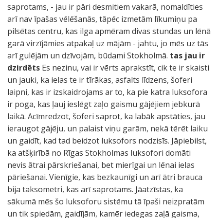
saprotams, - jau ir pāri desmitiem vakarā, nomaldīties
arī nav īpašas vēlēšanās, tāpēc izmetām līkumiņu pa
pilsētas centru, kas ilga apmēram divas stundas un lēnā
garā virzījāmies atpakaļ uz mājām - jahtu, jo mēs uz tās
arī gulējām un dzīvojām, būdami Stokholmā.
tas jau ir
dzirdēts
Es nezinu, vai ir vērts aprakstīt, cik te ir skaisti
un jauki, ka ielas te ir tīrākas, asfalts līdzens, šoferi
laipni, kas ir izskaidrojams ar to, ka pie katra luksofora
ir poga, kas ļauj ieslēgt zaļo gaismu gājējiem jebkurā
laikā. Acīmredzot, šoferi saprot, ka labāk apstāties, jau
ieraugot gājēju, un palaist viņu garām, nekā tērēt laiku
un gaidīt, kad tad beidzot luksofors nodzisīs. Jāpiebilst,
ka atšķirībā no Rīgas Stokholmas luksofori domāti
nevis ātrai pārskriešanai, bet mierīgai un lēnai ielas
pāriešanai. Vienīgie, kas bezkaunīgi un arī ātri brauca
bija taksometri, kas arī saprotams. Jāatzīstas, ka
sākumā mēs šo luksoforu sistēmu tā īpaši neizpratām
un tik spiedām, gaidījām, kamēr iedegas zaļā gaisma,