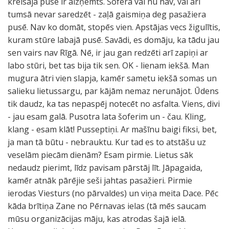
kreisajā pusē ir aizņemts. Šofera vai nu nav, vai arī
tumsā nevar saredzēt - zaļā gaismiņa deg pasažiera
pusē. Nav ko domāt, stopēs vien. Apstājas vecs žigulītis,
kuram stūre labajā pusē. Savādi, es domāju, ka tādu jau
sen vairs nav Rīgā. Nē, ir jau gan redzēti arī zapiņi ar
labo stūri, bet tas bija tik sen. OK - lienam iekšā. Man
mugura ātri vien slapja, kamēr sametu iekšā somas un
salieku lietussargu, par kājām nemaz nerunājot. Ūdens
tik daudz, ka tas nepaspēj notecēt no asfalta. Viens, divi
- jau esam galā. Pusotra lata šoferim un - čau. Kling,
klang - esam klāt! Pusseptiņi. Ar mašīnu baigi fiksi, bet,
ja man tā būtu - nebrauktu. Kur tad es to atstāšu uz
veselām piecām dienām? Esam pirmie. Lietus sāk
nedaudz pierimt, līdz pavisam pārstāj līt. Jāpagaida,
kamēr atnāk pārējie seši jahtas pasažieri. Pirmie
ierodas Viesturs (no pārvaldes) un viņa meita Dace. Pēc
kāda brītiņa Zane no Pērnavas ielas (tā mēs saucam
mūsu organizācijas māju, kas atrodas šajā ielā.