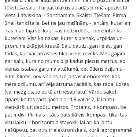
galvām. Mēs ieraudzījām zemi. Pirmā no pusotra simta
tūkstoša salu. Turpat blakus atradās pirmā apdzīvotā
vieta. Latviski tā ir Santhamme. Skaisti! Tiešām. Pirmā
Shell tankštalle. Bet ne jau mašīnām, - jahtām, kuteriem.
Tas man bija vēl kaut kas nedzirdēts, - benzīntanks
kuteriem. Viss kā nākas, kuteris pienāk, uzpildās un -
prom, neizkāpjot krastā. Salu daudz, gan lielas, gan
tādas, kur var atrasties tikai viens cilvēks. Mēs gājām
gar salu, kura no mums bija kādus piecus metrus jeb
vienas istabas garuma attālumā, bet ūdens dziļums -
50m. Klintis, nevis salas. Uz jahtas ir ehometrs, kas
mēra dziļumu, arī vēja ātruma rādītājs, kas rāda jūdzēs
(vai mezglos, to es tā arī nesapratu). Vārdu sakot,
cipars, ko tas rāda, jādala ar 1,8 vai ar 2, lai būtu
vienkārši un dabūtu metros. Protams, ir kompass, tie
pat ir divi. Pirmais - tāds pats kā visi kompasi, tikai tas
visu laiku ir horizontālā stāvoklī, lai arī kā jahtu
nešūpotu, bet otrs ir elektroniskais, kurā ieprogrammē