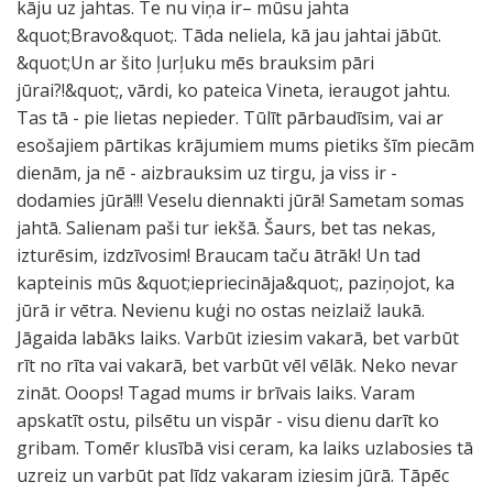
kāju uz jahtas. Te nu viņa ir– mūsu jahta
&quot;Bravo&quot;. Tāda neliela, kā jau jahtai jābūt.
&quot;Un ar šito ļurļuku mēs brauksim pāri
jūrai?!&quot;, vārdi, ko pateica Vineta, ieraugot jahtu.
Tas tā - pie lietas nepieder. Tūlīt pārbaudīsim, vai ar
esošajiem pārtikas krājumiem mums pietiks šīm piecām
dienām, ja nē - aizbrauksim uz tirgu, ja viss ir -
dodamies jūrā!!! Veselu diennakti jūrā! Sametam somas
jahtā. Salienam paši tur iekšā. Šaurs, bet tas nekas,
izturēsim, izdzīvosim! Braucam taču ātrāk! Un tad
kapteinis mūs &quot;iepriecināja&quot;, paziņojot, ka
jūrā ir vētra. Nevienu kuģi no ostas neizlaiž laukā.
Jāgaida labāks laiks. Varbūt iziesim vakarā, bet varbūt
rīt no rīta vai vakarā, bet varbūt vēl vēlāk. Neko nevar
zināt. Ooops! Tagad mums ir brīvais laiks. Varam
apskatīt ostu, pilsētu un vispār - visu dienu darīt ko
gribam. Tomēr klusībā visi ceram, ka laiks uzlabosies tā
uzreiz un varbūt pat līdz vakaram iziesim jūrā. Tāpēc