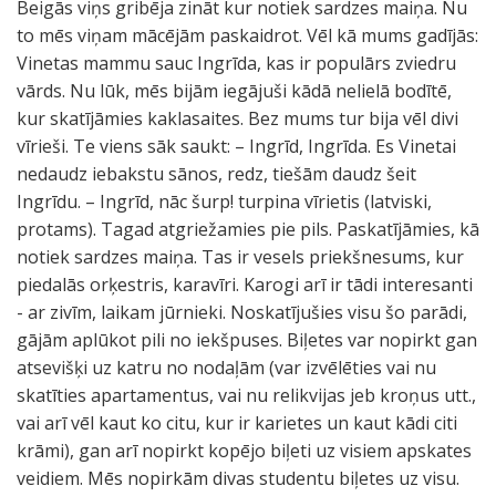
Beigās viņs gribēja zināt kur notiek sardzes maiņa. Nu
to mēs viņam mācējām paskaidrot. Vēl kā mums gadījās:
Vinetas mammu sauc Ingrīda, kas ir populārs zviedru
vārds. Nu lūk, mēs bijām iegājuši kādā nelielā bodītē,
kur skatījāmies kaklasaites. Bez mums tur bija vēl divi
vīrieši. Te viens sāk saukt: – Ingrīd, Ingrīda. Es Vinetai
nedaudz iebakstu sānos, redz, tiešām daudz šeit
Ingrīdu. – Ingrīd, nāc šurp! turpina vīrietis (latviski,
protams). Tagad atgriežamies pie pils. Paskatījāmies, kā
notiek sardzes maiņa. Tas ir vesels priekšnesums, kur
piedalās orķestris, karavīri. Karogi arī ir tādi interesanti
- ar zivīm, laikam jūrnieki. Noskatījušies visu šo parādi,
gājām aplūkot pili no iekšpuses. Biļetes var nopirkt gan
atsevišķi uz katru no nodaļām (var izvēlēties vai nu
skatīties apartamentus, vai nu relikvijas jeb kroņus utt.,
vai arī vēl kaut ko citu, kur ir karietes un kaut kādi citi
krāmi), gan arī nopirkt kopējo biļeti uz visiem apskates
veidiem. Mēs nopirkām divas studentu biļetes uz visu.