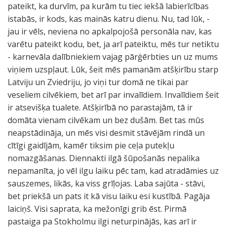
pateikt, ka durvīm, pa kurām tu tiec iekšā labierīcības
istabās, ir kods, kas mainās katru dienu. Nu, tad lūk, -
jau ir vēls, neviena no apkalpojošā personāla nav, kas
varētu pateikt kodu, bet, ja arī pateiktu, mēs tur netiktu
- karnevāla dalībniekiem vajag pārģērbties un uz mums
viņiem uzspļaut. Lūk, šeit mēs pamanām atšķirību starp
Latviju un Zviedriju, jo viņi tur domā ne tikai par
veseliem cilvēkiem, bet arī par invalīdiem. Invalīdiem šeit
ir atsevišķa tualete. Atšķirībā no parastajām, tā ir
domāta vienam cilvēkam un bez dušām. Bet tas mūs
neapstādināja, un mēs visi desmit stāvējām rindā un
cītīgi gaidījām, kamēr tiksim pie ceļa putekļu
nomazgāšanas. Diennakti ilgā šūpošanās nepalika
nepamanīta, jo vēl ilgu laiku pēc tam, kad atradāmies uz
sauszemes, likās, ka viss grīļojas. Laba sajūta - stāvi,
bet priekšā un pats it kā visu laiku esi kustībā. Pagāja
laiciņš. Visi saprata, ka mežonīgi grib ēst. Pirmā
pastaiga pa Stokholmu ilgi neturpinājās, kas arī ir