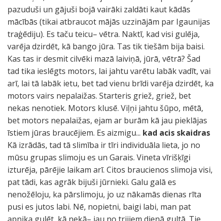
pazuduši un gājuši bojā vairāki zaldāti kaut kādās
mācībās (tikai atbraucot mājās uzzinājām par Igaunijas
traģēdiju). Es taču teicu– vētra. Naktī, kad visi gulēja,
varēja dzirdēt, kā bango jūra. Tas tik tiešām bija baisi.
Kas tas ir desmit cilvēki mazā laiviņā, jūrā, vētrā? Šad
tad tika ieslēgts motors, lai jahtu varētu labāk vadīt, vai
arī, lai tā labāk ietu, bet tad vienu brīdi varēja dzirdēt, ka
motors vairs nepalaižas. Starteris griež, griež, bet
nekas nenotiek. Motors klusē. Viļņi jahtu šūpo, mētā,
bet motors nepalaižas, ejam ar burām kā jau pieklājas
īstiem jūras braucējiem. Es aizmigu...
kad acis skaidras
Kā izrādās, tad tā slimība ir tīri individuāla lieta, jo no
mūsu grupas slimoju es un Garais. Vineta vīrišķīgi
izturēja, pārējie laikam arī. Citos braucienos slimoja visi,
pat tādi, kas agrāk bijuši jūrnieki. Galu galā es
nenožēloju, ka pārslimoju, jo uz nākamās dienas rīta
pusi es jutos labi. Nē, nopietni, baigi labi, man pat
apnika gulēt, kā nekā– jau no trijiem dienā gultā. Tie,