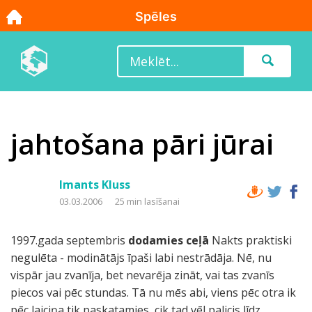
jahtošana pāri jūrai
Imants Kluss
03.03.2006
25 min lasīšanai
1997.gada septembris
dodamies ceļā
Nakts praktiski
negulēta - modinātājs īpaši labi nestrādāja. Nē, nu
vispār jau zvanīja, bet nevarēja zināt, vai tas zvanīs
piecos vai pēc stundas. Tā nu mēs abi, viens pēc otra ik
pēc laiciņa tik paskatamies, cik tad vēl palicis līdz