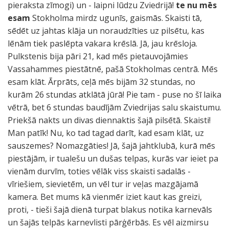
pieraksta zīmogi) un - laipni lūdzu Zviedrijā!
te nu mēs
esam
Stokholma mirdz ugunīs, gaismās. Skaisti tā,
sēdēt uz jahtas klāja un noraudzīties uz pilsētu, kas
lēnām tiek paslēpta vakara krēslā. Jā, jau krēsloja.
Pulkstenis bija pāri 21, kad mēs pietauvojāmies
Vassahammes piestātnē, pašā Stokholmas centrā. Mēs
esam klāt. Ārprāts, ceļā mēs bijām 32 stundas, no
kurām 26 stundas atklātā jūrā! Pie tam - puse no šī laika
vētrā, bet 6 stundas baudījām Zviedrijas salu skaistumu.
Priekšā nakts un divas diennaktis šajā pilsētā. Skaisti!
Man patīk! Nu, ko tad tagad darīt, kad esam klāt, uz
sauszemes? Nomazgāties! Jā, šajā jahtklubā, kurā mēs
piestājām, ir tualešu un dušas telpas, kurās var ieiet pa
vienām durvīm, toties vēlāk viss skaisti sadalās -
vīriešiem, sievietēm, un vēl tur ir veļas mazgājamā
kamera. Bet mums kā vienmēr iziet kaut kas greizi,
proti, - tieši šajā dienā turpat blakus notika karnevāls
un šajās telpās karnevlisti pārģērbās. Es vēl aizmirsu