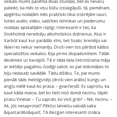
veikals mums paņēma divas stundas, bet es nevaru
pateikt, ka mēs to visu būtu izstaigājuši, tā, piemēram,
apģērbu nodaļām mēs praktiski tikai izskrējām cauri,
toties audio, video, sadzīves tehnikas un piederumu
nodaļas apskatījām rūpīgi. Interesanti ir tas, ka
Stokholmā neredzēju alkoholiskos dzērienus. Alus ir.
Varbūt kaut kur parādās vīns, bet šņabi, brendiju vai
liķieri es nekur nemanīju. Droši vien tos pārdod kādos
specializētos veikalos. Bija pirms divpadsmitiem. Tālāk
devāmies uz karaļpili. Tā ir tāda liela četrstūraina māja
ar iekšējo pagalmu. Godīgi sakot, es pat iedomājies to
biju nedaudz savādāk. Tādu dižāku. Te, pie mums
pienāk tāds melnīgsnējs (droši vien arābs) kungs un
angļu mēlē kaut ko prasa: – gvarčeņdž. Es saprotu, ka
kaut kāda maiņa, bet ko tieši viņš domā nezinu, tāpēc
prasu Vinetai: – Tu saprati, ko viņš grib? – Nē, nezinu. –
Ak, jūs nesaprotat? Pēkšņi latviešu valodā saka
&quot;arābs&quot;. Tā diezgan interesanti iznāca.