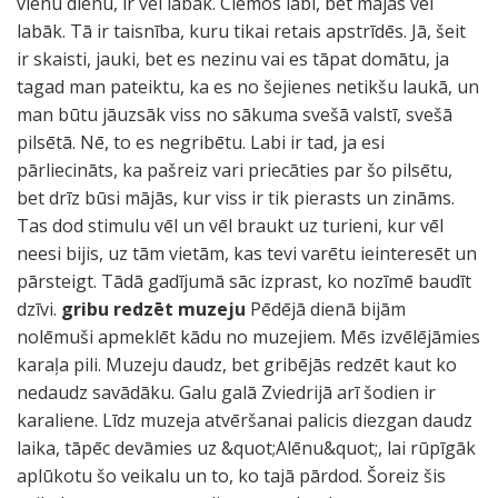
vienu dienu, ir vēl labāk. Ciemos labi, bet mājās vēl
labāk. Tā ir taisnība, kuru tikai retais apstrīdēs. Jā, šeit
ir skaisti, jauki, bet es nezinu vai es tāpat domātu, ja
tagad man pateiktu, ka es no šejienes netikšu laukā, un
man būtu jāuzsāk viss no sākuma svešā valstī, svešā
pilsētā. Nē, to es negribētu. Labi ir tad, ja esi
pārliecināts, ka pašreiz vari priecāties par šo pilsētu,
bet drīz būsi mājās, kur viss ir tik pierasts un zināms.
Tas dod stimulu vēl un vēl braukt uz turieni, kur vēl
neesi bijis, uz tām vietām, kas tevi varētu ieinteresēt un
pārsteigt. Tādā gadījumā sāc izprast, ko nozīmē baudīt
dzīvi.
gribu redzēt muzeju
Pēdējā dienā bijām
nolēmuši apmeklēt kādu no muzejiem. Mēs izvēlējāmies
karaļa pili. Muzeju daudz, bet gribējās redzēt kaut ko
nedaudz savādāku. Galu galā Zviedrijā arī šodien ir
karaliene. Līdz muzeja atvēršanai palicis diezgan daudz
laika, tāpēc devāmies uz &quot;Alēnu&quot;, lai rūpīgāk
aplūkotu šo veikalu un to, ko tajā pārdod. Šoreiz šis