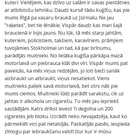
kuteri. Vietējiem, kas dzīvo uz salām ir savas piestātnes
ar atbilstošu tehniku. Daudz kursē tādu kuģīšu, kas pie
mums Rīgā pa vasaru braukā uz Jūrmalu. Ne jau
"raķetes", bet tie lēnākie. Vispār daudz kas man šajā
braucienā ir bijis jauns. Nu lūk, tā mēs starp jahtām,
kuteriem, policistiem, takšiem, karavīriem, prāmjiem
tuvojāmies Stokholmai un tad, kā par brīnumu,
parādījās muitnieki. No lielāka kuģīša pārkāpa mazā
motorlaivā un piebrauca klāt divi vīri. Vispār mums pat
paveicās, ka mēs viņus redzējām, jo ļoti bieži sanāk
aizbraukt un atbraukt, viņus nesatiekot. Viens
muitnieks paliek savā motorlaivā, bet otrs nāk pie
mums ciemos. Muitnieki lūdz parādīt sarakstu, cik uz
jahtas ir alkohola un cigarešu. To mēs jau iepriekš
sastādījām. Katrs drīkst ievest 1l degvīna un 200
cigaretes jeb bloku. Uzrādīt neko nevajadzēja, kaut ko
pārmeklēt viņi pat netaisījās. Paskatījās pasēs, iespieda
zīmogu par iebraukšanu valstī (tur kur ir mūsu