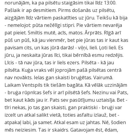
norunājām, ka pa pilsētu staigāsim tikai līdz 13:00.
Pašlaik ir ap desmitiem. Pirms došanās uz pilsētu,
aizgājām līdz vārtiem paskatīties uz jūru. Teikšu kā bija
- nemelojot: pūta nežēlīgi stipri. Pie vārtiem nevarēja
pat pieiet. Smiltis mutē, acīs, matos. Ārprāts. Rīgā arī
pūš un pūš, kā jau vienmēr, bet pie jūras tas ir kaut kas
pavisam cits, un kas jūrā darās! - viļņi, lieli. Ļoti lieli. Es
jūru, ja neskaita jūras līci, tikai bērnībā esmu redzējis.
Līcis - tā nav jūra, tas ir liels ezers. Pilsēta - kā jau
pilsēta. Kuģa vraks vēl joprojām pašā pilsētas centrā
nav novākts. Ielas gan skaisti bruģētas. Vairumā.
Laikam Ventspils tik tiešām bagāta. Kā vēlāk uzzinājām
- bruģa rūpnīcas šefs ir arī pilsētā šefs. Nezinu vai Pats,
bet kaut kāds jau ir. Pats sev pasūtījumu uztaisīja. Bet -
tīri nekas, jo tas gan skaisti, gan praktiski - bruģi var
izcelt un atkal salikt vietā, toties asfaltu izlauž, bet -
atpakaļ labi, ja samet. Atkal esam uz jahtas. Nē, šodien
mēs neiziesim. Tas ir skaidrs. Gatavojam ēst, ēdam,