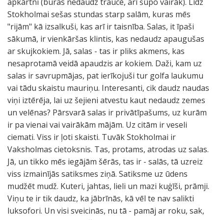
apkārtni (buras nedaudz traucē, arī šūpo vairāk). Līdz
Stokholmai sešas stundas starp salām, kuras mēs
"rijām" kā izsalkuši, kas arī ir taisnība. Salas, it īpaši
sākumā, ir vienkāršas klintis, kas nedaudz apaugušas
ar skujkokiem. Jā, salas - tas ir pliks akmens, kas
nesaprotamā veidā apaudzis ar kokiem. Daži, kam uz
salas ir savrupmājas, pat ierīkojuši tur golfa laukumu
vai tādu skaistu mauriņu. Interesanti, cik daudz naudas
viņi iztērēja, lai uz šejieni atvestu kaut nedaudz zemes
un velēnas? Pārsvarā salas ir privātīpašums, uz kurām
ir pa vienai vai vairākām mājām. Uz citām ir veseli
ciemati. Viss ir ļoti skaisti. Tuvāk Stokholmai ir
Vaksholmas cietoksnis. Tas, protams, atrodas uz salas.
Jā, un tikko mēs iegājām šērās, tas ir - salās, tā uzreiz
viss izmainījās satiksmes ziņā. Satiksme uz ūdens
mudžēt mudž. Kuteri, jahtas, lieli un mazi kuģīši, prāmji.
Viņu te ir tik daudz, ka jābrīnās, kā vēl te nav salikti
luksofori. Un visi sveicinās, nu tā - pamāj ar roku, sak,