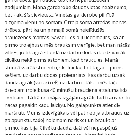
gadījumiem. Mana garderobe daudz vietas neaizņēma,
bet - ak, šīs sievietes… Vinetas garderobe pilnībā
aizņēma vienu no somām. Otrajā somā atradās manas
drēbes, pārtika un pirmajā somā neielīdušās
draudzenes mantas. Savādi - es biju iedomājies, ka ar
pirmo trolejbusu mēs brauksim vienīgie, bet man nācās
vilties, jo tik agrā stundā uz darbu dodas daudz vairāk
cilvēku nekā pirms astoņiem, kad braucu es. Manā
stundā vairāk studentu, skolnieku, bet tagad - pirms
sešiem, uz darbu dodas proletariāts, kas darbu uzsāk
daudz agrāk (vai arī ceļš uz darbu ir tāls - mēs taču
dzīvojam trolejbusa 40 minūšu brauciena attālumā līdz
centram). Tā kā no mājas izgājām agrāk, tad transportu
nācās pagaidīt kādu laiciņu. No galapunkta atiet divi
maršruti. Mums izdevīgākais vēl pat nebija atbraucis uz
galapunktu, tādēļ nolēmām neriskēt un braukt ar
pirmo, kas bija. Cilvēku daudz, daži vēl nepaspējuši