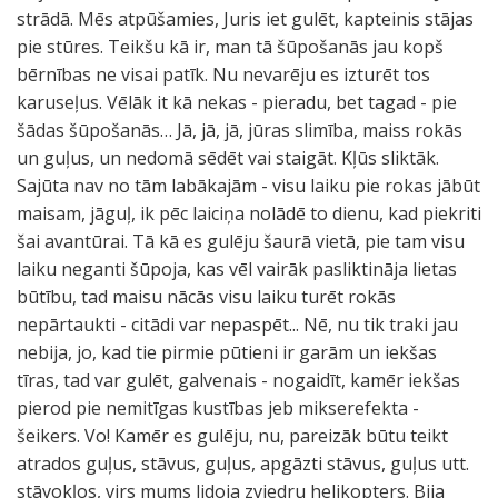
strādā. Mēs atpūšamies, Juris iet gulēt, kapteinis stājas
pie stūres. Teikšu kā ir, man tā šūpošanās jau kopš
bērnības ne visai patīk. Nu nevarēju es izturēt tos
karuseļus. Vēlāk it kā nekas - pieradu, bet tagad - pie
šādas šūpošanās… Jā, jā, jā, jūras slimība, maiss rokās
un guļus, un nedomā sēdēt vai staigāt. Kļūs sliktāk.
Sajūta nav no tām labākajām - visu laiku pie rokas jābūt
maisam, jāguļ, ik pēc laiciņa nolādē to dienu, kad piekriti
šai avantūrai. Tā kā es gulēju šaurā vietā, pie tam visu
laiku neganti šūpoja, kas vēl vairāk pasliktināja lietas
būtību, tad maisu nācās visu laiku turēt rokās
nepārtaukti - citādi var nepaspēt... Nē, nu tik traki jau
nebija, jo, kad tie pirmie pūtieni ir garām un iekšas
tīras, tad var gulēt, galvenais - nogaidīt, kamēr iekšas
pierod pie nemitīgas kustības jeb mikserefekta -
šeikers. Vo! Kamēr es gulēju, nu, pareizāk būtu teikt
atrados guļus, stāvus, guļus, apgāzti stāvus, guļus utt.
stāvokļos, virs mums lidoja zviedru helikopters. Bija