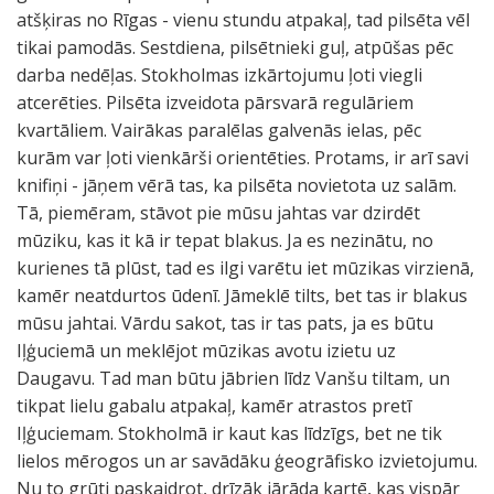
atšķiras no Rīgas - vienu stundu atpakaļ, tad pilsēta vēl
tikai pamodās. Sestdiena, pilsētnieki guļ, atpūšas pēc
darba nedēļas. Stokholmas izkārtojumu ļoti viegli
atcerēties. Pilsēta izveidota pārsvarā regulāriem
kvartāliem. Vairākas paralēlas galvenās ielas, pēc
kurām var ļoti vienkārši orientēties. Protams, ir arī savi
knifiņi - jāņem vērā tas, ka pilsēta novietota uz salām.
Tā, piemēram, stāvot pie mūsu jahtas var dzirdēt
mūziku, kas it kā ir tepat blakus. Ja es nezinātu, no
kurienes tā plūst, tad es ilgi varētu iet mūzikas virzienā,
kamēr neatdurtos ūdenī. Jāmeklē tilts, bet tas ir blakus
mūsu jahtai. Vārdu sakot, tas ir tas pats, ja es būtu
Iļģuciemā un meklējot mūzikas avotu izietu uz
Daugavu. Tad man būtu jābrien līdz Vanšu tiltam, un
tikpat lielu gabalu atpakaļ, kamēr atrastos pretī
Iļģuciemam. Stokholmā ir kaut kas līdzīgs, bet ne tik
lielos mērogos un ar savādāku ģeogrāfisko izvietojumu.
Nu to grūti paskaidrot, drīzāk jārāda kartē, kas vispār