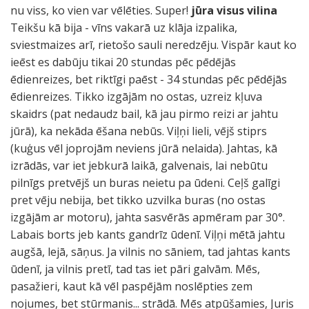
nu viss, ko vien var vēlēties. Super!
jūra visus vilina
Teikšu kā bija - vīns vakarā uz klāja izpalika,
sviestmaizes arī, rietošo sauli neredzēju. Vispār kaut ko
ieēst es dabūju tikai 20 stundas pēc pēdējās
ēdienreizes, bet riktīgi paēst - 34 stundas pēc pēdējās
ēdienreizes. Tikko izgājām no ostas, uzreiz kļuva
skaidrs (pat nedaudz bail, kā jau pirmo reizi ar jahtu
jūrā), ka nekāda ēšana nebūs. Viļņi lieli, vējš stiprs
(kuģus vēl joprojām neviens jūrā nelaida). Jahtas, kā
izrādās, var iet jebkurā laikā, galvenais, lai nebūtu
pilnīgs pretvējš un buras neietu pa ūdeni. Ceļš galīgi
pret vēju nebija, bet tikko uzvilka buras (no ostas
izgājām ar motoru), jahta sasvērās apmēram par 30°.
Labais borts jeb kants gandrīz ūdenī. Viļņi mētā jahtu
augšā, lejā, sāņus. Ja vilnis no sāniem, tad jahtas kants
ūdenī, ja vilnis pretī, tad tas iet pāri galvām. Mēs,
pasažieri, kaut kā vēl paspējām noslēpties zem
nojumes, bet stūrmanis... strādā. Mēs atpūšamies, Juris