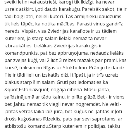
sveiki letiņi vai austrieši, karogi tik līdzīgi, ka nevar
uzreiz atšķirt. Ļoti daudz karakuģu. Pareizāk sakot, tie ir
tādi baigi ātri, nelieli kuteri. Tas armijnieku daudzums
tik liels tāpēc, ka notika mācības. Parasti viņus gandrīz
neredz. Vispār, visa Zviedrijas karaflote ir uz tādiem
kuteriem, jo starp salām lielāki nemaz tā nevar
izbraukāties. Lielākais Zviedrijas karakuģis ir
komandpunkts, pat bez apbruņojuma, nedaudz lielāks
par zvejas kuģi, vai 2 līdz 3 reizes mazāks par prāmi, kas
kursē, teiksim no Rīgas uz Stokholmu. Prāmju te daudz.
Tie ir tādi lieli un izskatās diži. It īpaši, ja ir trīs uzreiz
blakus starp šīm salām. Grūti pat iedomāties kā
&quot;Estonia&quot; nogāja dibenā. Mūsu jahta,
salīdzinājumā ar tādu kalnu, ir pilīte glāzē. Bet - ir viens
bet. Jahtu nemaz tik viegli nevar nogremdēt. Ne velti -
jahtas vētras laikā laiž jūrā, bet kuģus nē. Jahtas ir ļoti
drošs kuģošanas līdzeklis, pats par sevi saprotams, ar
atbilstošu komandu.Starp kuteriem ir policijas, takšu