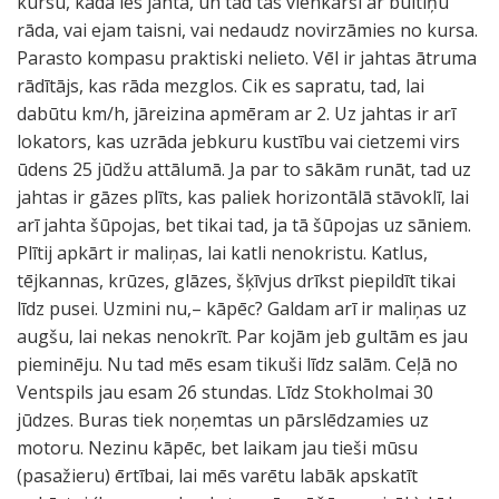
kursu, kādā ies jahta, un tad tas vienkārši ar bultiņu
rāda, vai ejam taisni, vai nedaudz novirzāmies no kursa.
Parasto kompasu praktiski nelieto. Vēl ir jahtas ātruma
rādītājs, kas rāda mezglos. Cik es sapratu, tad, lai
dabūtu km/h, jāreizina apmēram ar 2. Uz jahtas ir arī
lokators, kas uzrāda jebkuru kustību vai cietzemi virs
ūdens 25 jūdžu attālumā. Ja par to sākām runāt, tad uz
jahtas ir gāzes plīts, kas paliek horizontālā stāvoklī, lai
arī jahta šūpojas, bet tikai tad, ja tā šūpojas uz sāniem.
Plītij apkārt ir maliņas, lai katli nenokristu. Katlus,
tējkannas, krūzes, glāzes, šķīvjus drīkst piepildīt tikai
līdz pusei. Uzmini nu,– kāpēc? Galdam arī ir maliņas uz
augšu, lai nekas nenokrīt. Par kojām jeb gultām es jau
pieminēju. Nu tad mēs esam tikuši līdz salām. Ceļā no
Ventspils jau esam 26 stundas. Līdz Stokholmai 30
jūdzes. Buras tiek noņemtas un pārslēdzamies uz
motoru. Nezinu kāpēc, bet laikam jau tieši mūsu
(pasažieru) ērtībai, lai mēs varētu labāk apskatīt