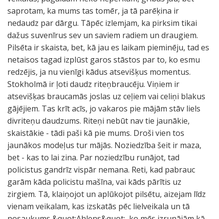
saprotam, ka mums tas tomēr, ja tā parēķina ir
nedaudz par dārgu. Tāpēc izlemjam, ka pirksim tikai
dažus suvenīrus sev un saviem radiem un draugiem.
Pilsēta ir skaista, bet, kā jau es laikam pieminēju, tad es
netaisos tagad izplūst garos stāstos par to, ko esmu
redzējis, ja nu vienīgi kādus atsevišķus momentus.
Stokholmā ir ļoti daudz riteņbraucēju. Viņiem ir
atsevišķas braucamās joslas uz ceļiem vai celiņi blakus
gājējiem. Tas krīt acīs, jo vakaros pie mājām stāv liels
divriteņu daudzums. Riteņi nebūt nav tie jaunākie,
skaistākie - tādi paši kā pie mums. Droši vien tos
jaunākos modeļus tur mājās. Noziedzība šeit ir maza,
bet - kas to lai zina. Par noziedzību runājot, tad
policistus gandrīz vispār nemana. Reti, kad pabrauc
garām kāda policistu mašīna, vai kāds pārītis uz
zirgiem. Tā, klaiņojot un aplūkojot pilsētu, aizejam līdz
vienam veikalam, kas izskatās pēc lielveikala un tā
nosaukums &quot;Ahlens&quot;, ko mēs izrunājām kā