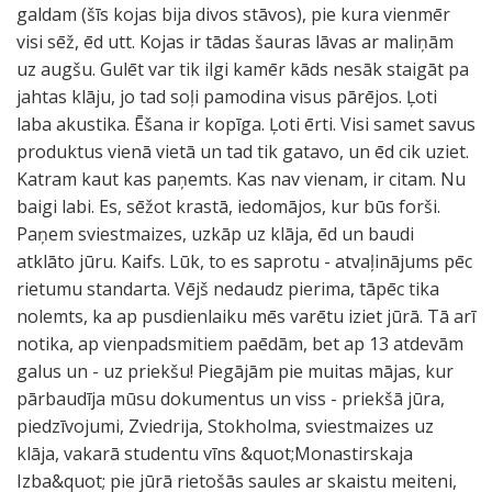
galdam (šīs kojas bija divos stāvos), pie kura vienmēr
visi sēž, ēd utt. Kojas ir tādas šauras lāvas ar maliņām
uz augšu. Gulēt var tik ilgi kamēr kāds nesāk staigāt pa
jahtas klāju, jo tad soļi pamodina visus pārējos. Ļoti
laba akustika. Ēšana ir kopīga. Ļoti ērti. Visi samet savus
produktus vienā vietā un tad tik gatavo, un ēd cik uziet.
Katram kaut kas paņemts. Kas nav vienam, ir citam. Nu
baigi labi. Es, sēžot krastā, iedomājos, kur būs forši.
Paņem sviestmaizes, uzkāp uz klāja, ēd un baudi
atklāto jūru. Kaifs. Lūk, to es saprotu - atvaļinājums pēc
rietumu standarta. Vējš nedaudz pierima, tāpēc tika
nolemts, ka ap pusdienlaiku mēs varētu iziet jūrā. Tā arī
notika, ap vienpadsmitiem paēdām, bet ap 13 atdevām
galus un - uz priekšu! Piegājām pie muitas mājas, kur
pārbaudīja mūsu dokumentus un viss - priekšā jūra,
piedzīvojumi, Zviedrija, Stokholma, sviestmaizes uz
klāja, vakarā studentu vīns &quot;Monastirskaja
Izba&quot; pie jūrā rietošās saules ar skaistu meiteni,