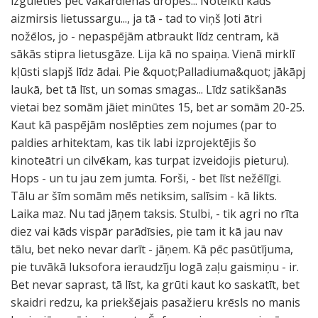
izgulēties pēc vakardienas dropes... Noteikti kāds
aizmirsis lietussargu..., ja tā - tad to viņš ļoti ātri
nožēlos, jo - nepaspējām atbraukt līdz centram, kā
sākās stipra lietusgāze. Lija kā no spaiņa. Vienā mirklī
kļūsti slapjš līdz ādai. Pie &quot;Palladiuma&quot; jākāpj
laukā, bet tā līst, un somas smagas... Līdz satikšanās
vietai bez somām jāiet minūtes 15, bet ar somām 20-25.
Kaut kā paspējām noslēpties zem nojumes (par to
paldies arhitektam, kas tik labi izprojektējis šo
kinoteātri un cilvēkam, kas turpat izveidojis pieturu).
Hops - un tu jau zem jumta. Forši, - bet līst nežēlīgi.
Tālu ar šīm somām mēs netiksim, salīsim - kā likts.
Laika maz. Nu tad jāņem taksis. Stulbi, - tik agri no rīta
diez vai kāds vispār parādīsies, pie tam it kā jau nav
tālu, bet neko nevar darīt - jāņem. Kā pēc pasūtījuma,
pie tuvākā luksofora ieraudzīju logā zaļu gaismiņu - ir.
Bet nevar saprast, tā līst, ka grūti kaut ko saskatīt, bet
skaidri redzu, ka priekšējais pasažieru krēsls no manis