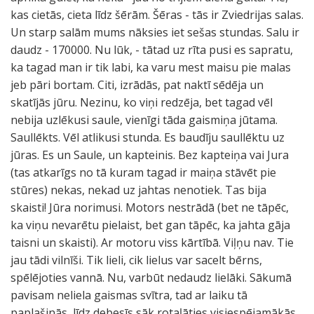
kas cietās, cieta līdz šērām. Šēras - tās ir Zviedrijas salas.
Un starp salām mums nāksies iet sešas stundas. Salu ir
daudz - 170000. Nu lūk, - tātad uz rīta pusi es sapratu,
ka tagad man ir tik labi, ka varu mest maisu pie malas
jeb pāri bortam. Citi, izrādās, pat naktī sēdēja un
skatījās jūru. Nezinu, ko viņi redzēja, bet tagad vēl
nebija uzlēkusi saule, vienīgi tāda gaismiņa jūtama.
Saullēkts. Vēl atlikusi stunda. Es baudīju saullēktu uz
jūras. Es un Saule, un kapteinis. Bez kapteiņa vai Jura
(tas atkarīgs no tā kuram tagad ir maiņa stāvēt pie
stūres) nekas, nekad uz jahtas nenotiek. Tas bija
skaisti! Jūra norimusi. Motors nestrādā (bet ne tāpēc,
ka viņu nevarētu pielaist, bet gan tāpēc, ka jahta gāja
taisni un skaisti). Ar motoru viss kārtībā. Viļņu nav. Tie
jau tādi vilnīši. Tik lieli, cik lielus var sacelt bērns,
spēlējoties vannā. Nu, varbūt nedaudz lielāki. Sākumā
pavisam neliela gaismas svītra, tad ar laiku tā
paplašinās, līdz debesīs sāk rotaļāties visiespējamākās