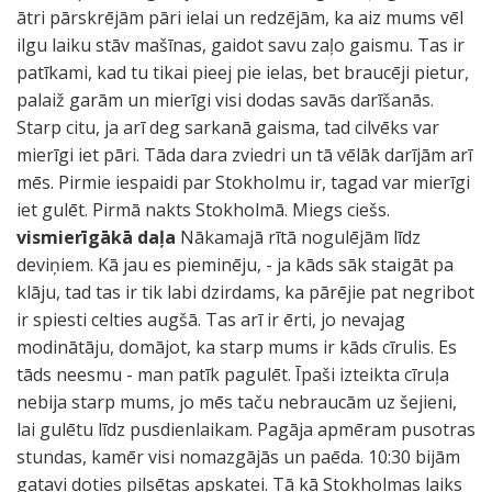
ātri pārskrējām pāri ielai un redzējām, ka aiz mums vēl
ilgu laiku stāv mašīnas, gaidot savu zaļo gaismu. Tas ir
patīkami, kad tu tikai pieej pie ielas, bet braucēji pietur,
palaiž garām un mierīgi visi dodas savās darīšanās.
Starp citu, ja arī deg sarkanā gaisma, tad cilvēks var
mierīgi iet pāri. Tāda dara zviedri un tā vēlāk darījām arī
mēs. Pirmie iespaidi par Stokholmu ir, tagad var mierīgi
iet gulēt. Pirmā nakts Stokholmā. Miegs ciešs.
vismierīgākā daļa
Nākamajā rītā nogulējām līdz
deviņiem. Kā jau es pieminēju, - ja kāds sāk staigāt pa
klāju, tad tas ir tik labi dzirdams, ka pārējie pat negribot
ir spiesti celties augšā. Tas arī ir ērti, jo nevajag
modinātāju, domājot, ka starp mums ir kāds cīrulis. Es
tāds neesmu - man patīk pagulēt. Īpaši izteikta cīruļa
nebija starp mums, jo mēs taču nebraucām uz šejieni,
lai gulētu līdz pusdienlaikam. Pagāja apmēram pusotras
stundas, kamēr visi nomazgājās un paēda. 10:30 bijām
gatavi doties pilsētas apskatei. Tā kā Stokholmas laiks