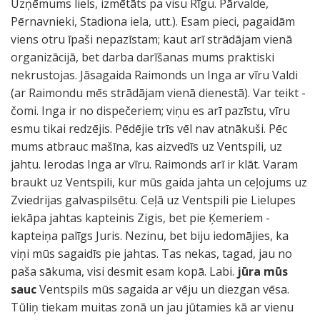
Uzņēmums liels, izmētāts pa visu Rīgu. Pārvalde,
Pērnavnieki, Stadiona iela, utt.). Esam pieci, pagaidām
viens otru īpaši nepazīstam; kaut arī strādājam vienā
organizācijā, bet darba darīšanas mums praktiski
nekrustojas. Jāsagaida Raimonds un Inga ar vīru Valdi
(ar Raimondu mēs strādājam vienā dienestā). Var teikt -
čomi. Inga ir no dispečeriem; viņu es arī pazīstu, vīru
esmu tikai redzējis. Pēdējie trīs vēl nav atnākuši. Pēc
mums atbrauc mašīna, kas aizvedīs uz Ventspili, uz
jahtu. Ierodas Inga ar vīru. Raimonds arī ir klāt. Varam
braukt uz Ventspili, kur mūs gaida jahta un ceļojums uz
Zviedrijas galvaspilsētu. Ceļā uz Ventspili pie Lielupes
iekāpa jahtas kapteinis Zigis, bet pie Ķemeriem -
kapteiņa palīgs Juris. Nezinu, bet biju iedomājies, ka
viņi mūs sagaidīs pie jahtas. Tas nekas, tagad, jau no
paša sākuma, visi desmit esam kopā. Labi.
jūra mūs
sauc
Ventspils mūs sagaida ar vēju un diezgan vēsa.
Tūliņ tiekam muitas zonā un jau jūtamies kā ar vienu