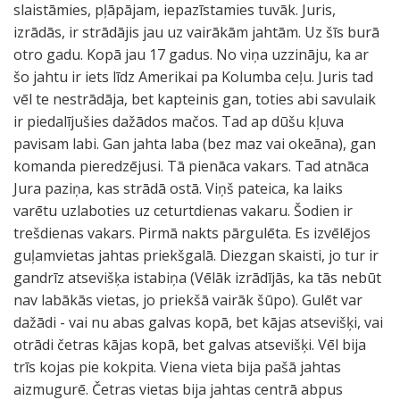
slaistāmies, pļāpājam, iepazīstamies tuvāk. Juris,
izrādās, ir strādājis jau uz vairākām jahtām. Uz šīs burā
otro gadu. Kopā jau 17 gadus. No viņa uzzināju, ka ar
šo jahtu ir iets līdz Amerikai pa Kolumba ceļu. Juris tad
vēl te nestrādāja, bet kapteinis gan, toties abi savulaik
ir piedalījušies dažādos mačos. Tad ap dūšu kļuva
pavisam labi. Gan jahta laba (bez maz vai okeāna), gan
komanda pieredzējusi. Tā pienāca vakars. Tad atnāca
Jura paziņa, kas strādā ostā. Viņš pateica, ka laiks
varētu uzlaboties uz ceturtdienas vakaru. Šodien ir
trešdienas vakars. Pirmā nakts pārgulēta. Es izvēlējos
guļamvietas jahtas priekšgalā. Diezgan skaisti, jo tur ir
gandrīz atsevišķa istabiņa (Vēlāk izrādījās, ka tās nebūt
nav labākās vietas, jo priekšā vairāk šūpo). Gulēt var
dažādi - vai nu abas galvas kopā, bet kājas atsevišķi, vai
otrādi četras kājas kopā, bet galvas atsevišķi. Vēl bija
trīs kojas pie kokpita. Viena vieta bija pašā jahtas
aizmugurē. Četras vietas bija jahtas centrā abpus