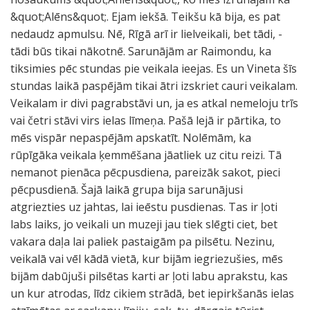
&quot;Alēns&quot;. Ejam iekšā. Teikšu kā bija, es pat
nedaudz apmulsu. Nē, Rīgā arī ir lielveikali, bet tādi, -
tādi būs tikai nākotnē. Sarunājām ar Raimondu, ka
tiksimies pēc stundas pie veikala ieejas. Es un Vineta šīs
stundas laikā paspējām tikai ātri izskriet cauri veikalam.
Veikalam ir divi pagrabstāvi un, ja es atkal nemeloju trīs
vai četri stāvi virs ielas līmeņa. Pašā lejā ir pārtika, to
mēs vispār nepaspējām apskatīt. Nolēmām, ka
rūpīgāka veikala ķemmēšana jāatliek uz citu reizi. Tā
nemanot pienāca pēcpusdiena, pareizāk sakot, pieci
pēcpusdienā. Šajā laikā grupa bija sarunājusi
atgriezties uz jahtas, lai ieēstu pusdienas. Tas ir ļoti
labs laiks, jo veikali un muzeji jau tiek slēgti ciet, bet
vakara daļa lai paliek pastaigām pa pilsētu. Nezinu,
veikalā vai vēl kādā vietā, kur bijām iegriezušies, mēs
bijām dabūjuši pilsētas karti ar ļoti labu aprakstu, kas
un kur atrodas, līdz cikiem strādā, bet iepirkšanās ielas