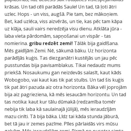
krāsas. Un tad cēli parādās Saule! Un tad, tā ļoti ātri
uzlec. Hops - un viss, augšā. Pie tam, bez mākoņiem.
Bet, kad uzlēca, viss aizvērās, un tie, kas pēc tam kāpa
uz klāja, sauli vairs neredzēja visu dienu. Atklāta jūra -
laba vieta pārdomām, sapņošanai un vispār - tas
nomierina.
gribu redzēt zemi!
Tālāk bija gaidīšana.
Mēs gaidījām Zemi. Nē, sākumā bāku. Uz horizonta
parādījās kuģis. Tas diezganātri kustējās un jau pēc
pusstundas bija pavisamblakus. Tikai nedaudz mums
priekšā. Nosaukumu gan neizdevās salasīt, kaut kāds
Wobogobo, vai kaut kas tik pat stulbs. Un tad šis kuģis
tik pat ātri pazuda aiz otra horizonta. Bāka vēl joprojām
bija aiz pagrieziena, kā mēs iesaucām horizontu. Un tad
tas notika: kaut kur tālu dūmakā (redzamība tomēr
nebija tik laba kā saulainajā jūlijā), mēs ieraudzījām
mazu cinīti. Tā bija bāka. Līdz tai kāda stunda jāburā,
bet tā jau ir zemes pazīme. Pīles pārlaidās virs mūsu