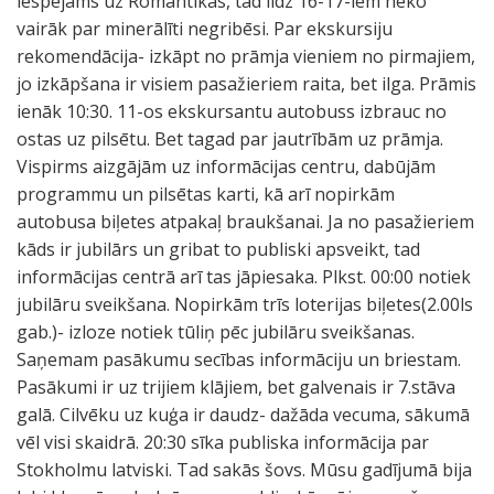
iespējams uz Romantikas, tad līdz 16-17-iem neko
vairāk par minerālīti negribēsi. Par ekskursiju
rekomendācija- izkāpt no prāmja vieniem no pirmajiem,
jo izkāpšana ir visiem pasažieriem raita, bet ilga. Prāmis
ienāk 10:30. 11-os ekskursantu autobuss izbrauc no
ostas uz pilsētu. Bet tagad par jautrībām uz prāmja.
Vispirms aizgājām uz informācijas centru, dabūjām
programmu un pilsētas karti, kā arī nopirkām
autobusa biļetes atpakaļ braukšanai. Ja no pasažieriem
kāds ir jubilārs un gribat to publiski apsveikt, tad
informācijas centrā arī tas jāpiesaka. Plkst. 00:00 notiek
jubilāru sveikšana. Nopirkām trīs loterijas biļetes(2.00ls
gab.)- izloze notiek tūliņ pēc jubilāru sveikšanas.
Saņemam pasākumu secības informāciju un briestam.
Pasākumi ir uz trijiem klājiem, bet galvenais ir 7.stāva
galā. Cilvēku uz kuģa ir daudz- dažāda vecuma, sākumā
vēl visi skaidrā. 20:30 sīka publiska informācija par
Stokholmu latviski. Tad sakās šovs. Mūsu gadījumā bija