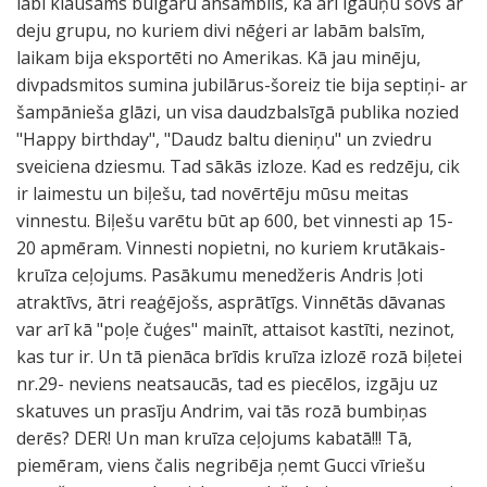
labi klausāms bulgāru ansamblis, kā arī igauņu šovs ar
deju grupu, no kuriem divi nēģeri ar labām balsīm,
laikam bija eksportēti no Amerikas. Kā jau minēju,
divpadsmitos sumina jubilārus-šoreiz tie bija septiņi- ar
šampānieša glāzi, un visa daudzbalsīgā publika nozied
"Happy birthday", "Daudz baltu dieniņu" un zviedru
sveiciena dziesmu. Tad sākās izloze. Kad es redzēju, cik
ir laimestu un biļešu, tad novērtēju mūsu meitas
vinnestu. Biļešu varētu būt ap 600, bet vinnesti ap 15-
20 apmēram. Vinnesti nopietni, no kuriem krutākais-
kruīza ceļojums. Pasākumu menedžeris Andris ļoti
atraktīvs, ātri reaģējošs, asprātīgs. Vinnētās dāvanas
var arī kā "poļe čuģes" mainīt, attaisot kastīti, nezinot,
kas tur ir. Un tā pienāca brīdis kruīza izlozē rozā biļetei
nr.29- neviens neatsaucās, tad es piecēlos, izgāju uz
skatuves un prasīju Andrim, vai tās rozā bumbiņas
derēs? DER! Un man kruīza ceļojums kabatā!!! Tā,
piemēram, viens čalis negribēja ņemt Gucci vīriešu