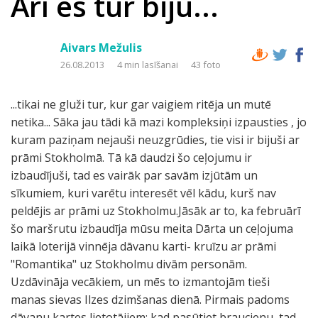
Arī es tur biju...
Aivars Mežulis
26.08.2013
4 min lasīšanai
43 foto
...tikai ne gluži tur, kur gar vaigiem ritēja un mutē
netika... Sāka jau tādi kā mazi kompleksiņi izpausties , jo
kuram paziņam nejauši neuzgrūdies, tie visi ir bijuši ar
prāmi Stokholmā. Tā kā daudzi šo ceļojumu ir
izbaudījuši, tad es vairāk par savām izjūtām un
sīkumiem, kuri varētu interesēt vēl kādu, kurš nav
peldējis ar prāmi uz Stokholmu.Jāsāk ar to, ka februārī
šo maršrutu izbaudīja mūsu meita Dārta un ceļojuma
laikā loterijā vinnēja dāvanu karti- kruīzu ar prāmi
"Romantika" uz Stokholmu divām personām.
Uzdāvināja vecākiem, un mēs to izmantojām tieši
manas sievas Ilzes dzimšanas dienā. Pirmais padoms
dāvanu kartes lietotājiem: kad pasūtiet braucienu, tad