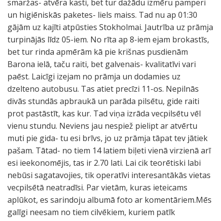
smaržas- atvēra kasti, bet tur dažādu izmēru pamperi
un higiēniskās paketes- liels maiss. Tad nu ap 01:30
gājām uz kajīti atpūsties Stokholmai. Jautrība uz prāmja
turpinājās līdz 05-iem. No rīta ap 8-iem ejam brokastīs,
bet tur rinda apmērām kā pie krišnas pusdienām
Barona ielā, taču raiti, bet galvenais- kvalitatīvi vari
paēst. Laicīgi izejam no prāmja un dodamies uz
dzelteno autobusu. Tas atiet precīzi 11-os. Nepilnās
divās stundās apbraukā un parāda pilsētu, gide raiti
prot pastāstīt, kas kur. Tad viņa izrāda vecpilsētu vēl
vienu stundu. Neviens jau nespiež pielipt ar atvērtu
muti pie gida- tu esi brīvs, jo uz prāmja tāpat tev jātiek
pašam. Tātad- no tiem 14 latiem biļeti vienā virzienā arī
esi ieekonomējis, tas ir 2.70 lati. Lai cik teorētiski labi
nebūsi sagatavojies, tik operatīvi interesantākās vietas
vecpilsētā neatradīsi. Par vietām, kuras ieteicams
aplūkot, es sarindoju albumā foto ar komentāriem.Mēs
galīgi neesam no tiem cilvēkiem, kuriem patīk