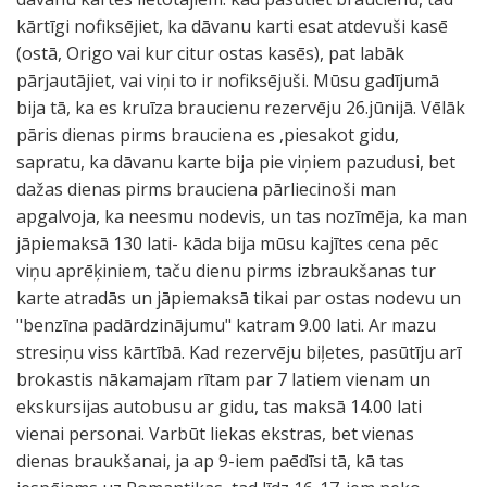
kārtīgi nofiksējiet, ka dāvanu karti esat atdevuši kasē
(ostā, Origo vai kur citur ostas kasēs), pat labāk
pārjautājiet, vai viņi to ir nofiksējuši. Mūsu gadījumā
bija tā, ka es kruīza braucienu rezervēju 26.jūnijā. Vēlāk
pāris dienas pirms brauciena es ,piesakot gidu,
sapratu, ka dāvanu karte bija pie viņiem pazudusi, bet
dažas dienas pirms brauciena pārliecinoši man
apgalvoja, ka neesmu nodevis, un tas nozīmēja, ka man
jāpiemaksā 130 lati- kāda bija mūsu kajītes cena pēc
viņu aprēķiniem, taču dienu pirms izbraukšanas tur
karte atradās un jāpiemaksā tikai par ostas nodevu un
"benzīna padārdzinājumu" katram 9.00 lati. Ar mazu
stresiņu viss kārtībā. Kad rezervēju biļetes, pasūtīju arī
brokastis nākamajam rītam par 7 latiem vienam un
ekskursijas autobusu ar gidu, tas maksā 14.00 lati
vienai personai. Varbūt liekas ekstras, bet vienas
dienas braukšanai, ja ap 9-iem paēdīsi tā, kā tas