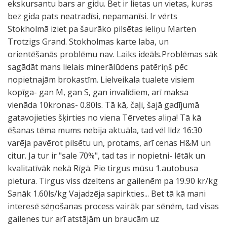
ekskursantu bars ar gidu. Bet ir lietas un vietas, kuras
bez gida pats neatradīsi, nepamanīsi. Ir vērts
Stokholmā iziet pa šaurāko pilsētas ieliņu Marten
Trotzigs Grand. Stokholmas karte laba, un
orientēšanās problēmu nav. Laiks ideāls.Problēmas sāk
sagādāt mans lielais minerālūdens patēriņš pēc
nopietnajām brokastīm. Lielveikala tualete visiem
kopīga- gan M, gan S, gan invalīdiem, arī maksa
vienāda 10kronas- 0.80ls. Tā kā, čaļi, šajā gadījumā
gatavojieties šķirties no viena Tērvetes aliņa! Tā kā
ēšanas tēma mums nebija aktuāla, tad vēl līdz 16:30
varēja pavērot pilsētu un, protams, arī cenas H&M un
citur. Ja tur ir "sale 70%", tad tas ir nopietni- lētāk un
kvalitatīvāk nekā Rīgā. Pie tirgus mūsu 1.autobusa
pietura. Tirgus viss dzeltens ar gailenēm pa 19.90 kr/kg
Sanāk 1.60ls/kg Vajadzēja sapirkties... Bet tā kā mani
interesē sēņošanas process vairāk par sēnēm, tad visas
gailenes tur arī atstājām un braucām uz