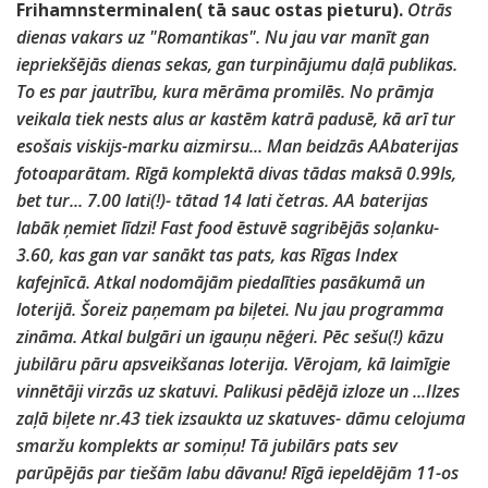
Frihamnsterminalen( tā sauc ostas pieturu).
Otrās
dienas vakars uz "Romantikas". Nu jau var manīt gan
iepriekšējās dienas sekas, gan turpinājumu daļā publikas.
To es par jautrību, kura mērāma promilēs. No prāmja
veikala tiek nests alus ar kastēm katrā padusē, kā arī tur
esošais viskijs-marku aizmirsu... Man beidzās AAbaterijas
fotoaparātam. Rīgā komplektā divas tādas maksā 0.99ls,
bet tur... 7.00 lati(!)- tātad 14 lati četras. AA baterijas
labāk ņemiet līdzi! Fast food ēstuvē sagribējās soļanku-
3.60, kas gan var sanākt tas pats, kas Rīgas Index
kafejnīcā. Atkal nodomājām piedalīties pasākumā un
loterijā. Šoreiz paņemam pa biļetei. Nu jau programma
zināma. Atkal bulgāri un igauņu nēģeri. Pēc sešu(!) kāzu
jubilāru pāru apsveikšanas loterija. Vērojam, kā laimīgie
vinnētāji virzās uz skatuvi. Palikusi pēdējā izloze un ...Ilzes
zaļā biļete nr.43 tiek izsaukta uz skatuves- dāmu celojuma
smaržu komplekts ar somiņu! Tā jubilārs pats sev
parūpējās par tiešām labu dāvanu!
Rīgā iepeldējām 11-os