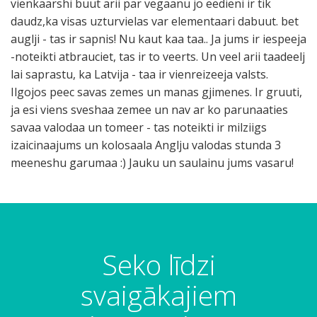
vienkaarshi buut arii par vegaanu jo eedieni ir tik
daudz,ka visas uzturvielas var elementaari dabuut. bet
auglji - tas ir sapnis! Nu kaut kaa taa.. Ja jums ir iespeeja
-noteikti atbrauciet, tas ir to veerts. Un veel arii taadeelj
lai saprastu, ka Latvija - taa ir vienreizeeja valsts.
Ilgojos peec savas zemes un manas gjimenes. Ir gruuti,
ja esi viens sveshaa zemee un nav ar ko parunaaties
savaa valodaa un tomeer - tas noteikti ir milziigs
izaicinaajums un kolosaala Anglju valodas stunda 3
meeneshu garumaa :) Jauku un saulainu jums vasaru!
Seko līdzi
svaigākajiem