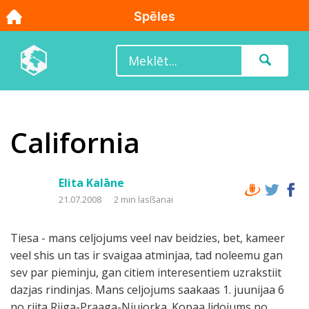
California
Elita Kalāne
21.07.2008
2 min lasīšanai
Tiesa - mans celjojums veel nav beidzies, bet, kameer
veel shis un tas ir svaigaa atminjaa, tad noleemu gan
sev par pieminju, gan citiem interesentiem uzrakstiit
dazjas rindinjas. Mans celjojums saakaas 1. juunijaa 6
no riita Riiga-Praaga-Njujorka. Kopaa lidojums no