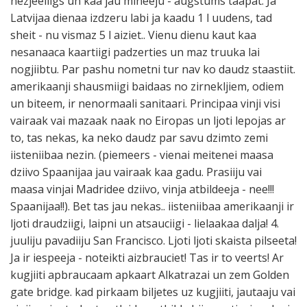
nezjeeliigs un kaa jau mineeju - augstums taapat. Ja
Latvijaa dienaa izdzeru labi ja kaadu 1 l uudens, tad
sheit - nu vismaz 5 l aiziet.. Vienu dienu kaut kaa
nesanaaca kaartiigi padzerties un maz truuka lai
nogjiibtu. Par pashu nometni tur nav ko daudz staastiit.
amerikaanji shausmiigi baidaas no zirnekljiem, odiem
un biteem, ir nenormaali sanitaari. Principaa vinji visi
vairaak vai mazaak naak no Eiropas un ljoti lepojas ar
to, tas nekas, ka neko daudz par savu dzimto zemi
iisteniibaa nezin. (piemeers - vienai meitenei maasa
dziivo Spaanijaa jau vairaak kaa gadu. Prasiiju vai
maasa vinjai Madridee dziivo, vinja atbildeeja - nee!!!
Spaanijaa!!). Bet tas jau nekas.. iisteniibaa amerikaanji ir
ljoti draudziigi, laipni un atsauciigi - lielaakaa dalja! 4.
juuliju pavadiiju San Francisco. Ljoti ljoti skaista pilseeta!
Ja ir iespeeja - noteikti aizbrauciet! Tas ir to veerts! Ar
kugjiiti apbraucaam apkaart Alkatrazai un zem Golden
gate bridge. kad pirkaam biljetes uz kugjiiti, jautaaju vai