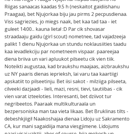
Riigas sanaacas kaadas 9.5 h (neskaitot gaidiishanu
Praagaa), bet Njujorkaa biju jau pirms 2 pecpusdienaa.
Viss sagriezies, jo miegs naak, bet kaa tad taa - iet
guleet 14:00... kauna lieta! :D Par cik shovasar
straadaaju gaidu (girl scout) nometnee, tad vajadzeeja
palikt 1 dienu Njujorkaa un stundu noklausiities taadu
kaa ievadlekciju par nometneem vispaar. paareejaa
diena briiva un vari apluukot pilseetu cik vien tiik.
Noteikti augustaa, kad braukshu maajaas, aizbraukshu
uz NY paaris dienas ieprieksh, lai varu taa kaartiigi
apskatiit to pilseetinju. Bet iisi sakot - milziiga pilseeta,
cilveeki dazjaadi - lieli, mazi, resni, tievi, tautiibas - cik
vien varat izteeloties. Interesanti, bet dziivot tur
negribeetos. Paaraak multikulturaala un
bezpersoniska man taa vieta likaas. Bet Bruklinas tilts -
debeshkjiigi! Naakoshajaa dienaa Lidoju uz Sakramento
CA, kur mani sagaidiija mana viesgjimene. Lidojums
paari visai valstij, aber of course, bija mokosh un