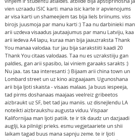
vinjiem ir studentu atlaides. atbilde bija apstiprinosha ja
vien uzraadu ISIC karti. mana isic karte ir apvienojums
ar visa karti un shameejiem tas bija liels briinums. viss
birojs juusmoja par manu karti :) Taa nu darbinieki man
arii uzdeva visaadus jautaajumus par manu Latviju, kaa
arii iedeva A4 lapu, kuraa man bija jaauzraksta Thank
You manaa valodaa. tur jau bija sarakstiiti kaadi 20
Thank You citaas valodaas. Taa nu es uzrakstiiju gan
paldies, gan arii spasibo, lai viniem garaaks sarakts :)
Nu jaa.. tas taa interesanti :) Bijaam arii china town un
Lombard street un uz kino aizgaajaam. Ugunoshana
arii bija ljoti skaista - visaas malaas. Ja buus iespeeja,
tad pirms doshanaas maajaas veelreiz gribeetos
aizbraukt uz SF, bet tad jau maniis. uz disnejlendu LA
noteikti aizbraukshu augusta viduu. Vispaar
Kalifornijaa man ljoti patiik. te ir tik daudz un dazjaadi
auglji, ka pilniigi prieks. esmu vegjetaariete un shii
laikam tagad buus mana sapnju zeme. te ir ljoti