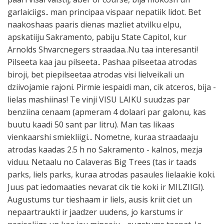
garlaiciigs.. man principaa vispaar nepatiik lidot. Bet
naakoshaas paaris dienas mazliet atvilku elpu,
apskatiiju Sakramento, pabiju State Capitol, kur
Arnolds Shvarcnegers straadaa..Nu taa interesanti!
Pilseeta kaa jau pilseeta.. Pashaa pilseetaa atrodas
biroji, bet piepilseetaa atrodas visi lielveikali un
dziivojamie rajoni. Pirmie iespaidi man, cik atceros, bija -
lielas mashiinas! Te vinji VISU LAIKU suudzas par
benziina cenaam (apmeram 4 dolaari par galonu, kas
buutu kaadi 50 sant par litru). Man tas likaas
vienkaarshi smiekliigi... Nometne, kuraa straadaaju
atrodas kaadas 2.5 h no Sakramento - kalnos, mezja
viduu. Netaalu no Calaveras Big Trees (tas ir taads
parks, liels parks, kuraa atrodas pasaules lielaakie koki.
Juus pat iedomaaties nevarat cik tie koki ir MILZIIGI).
Augustums tur tieshaam ir liels, ausis kriit ciet un
nepaartraukti ir jaadzer uudens, jo karstums ir