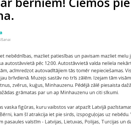
 ar bērniem! Ciemos pie
na.
a
sīšanai
et nebēdnības, mazliet patiesības un pavisam mazliet melu 
 autostāvvietā pēc 12:00. Autostāvvietā valda neliela nekārtī
ām, acīmredzot autovadītājiem tās tomēr nepieciešamas. Vi
 jau brīvdienā. Muzejs sastāv no trīs zālēm. Izejam tām visā
nus, zvērus, kuģus, Minhauzenu. Pēdējā zālē piesaista dažā
dažādas grāmatas par un ap Minhauzenu un citi sīkumi.
s vaska figūras, kuru vaibstos var atpazīt Latvijā pazīstamas
Bērni, kam šī atrakcija iet pie sirds, izspoguļojas uz nebēdu. 
 pasaules valstīm - Latvijas, Lietuvas, Polijas, Turcijas un 