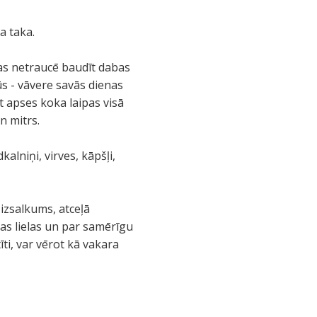
a taka.
 tas netraucē baudīt dabas
s - vāvere savās dienas
ot apses koka laipas visā
n mitrs.
kalniņi, virves, kāpšļi,
izsalkums, atceļā
jas lielas un par samērīgu
ti, var vērot kā vakara