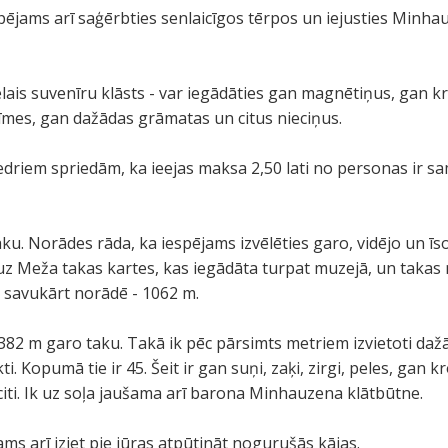
ējams arī saģērbties senlaicīgos tērpos un iejusties Minha
ielais suvenīru klāsts - var iegādāties gan magnētiņus, gan k
mes, gan dažādas grāmatas un citus nieciņus.
iedriem spriedām, ka ieejas maksa 2,50 lati no personas ir 
u. Norādes rāda, ka iespējams izvēlēties garo, vidējo un īso 
 uz Meža takas kartes, kas iegādāta turpat muzejā, un takas 
, savukārt norādē - 1062 m.
382 m garo taku. Takā ik pēc pārsimts metriem izvietoti da
i. Kopumā tie ir 45. Šeit ir gan suņi, zaķi, zirgi, peles, gan kr
n citi. Ik uz soļa jaušama arī barona Minhauzena klātbūtne.
ms arī iziet pie jūras atpūtināt nogurušās kājas.