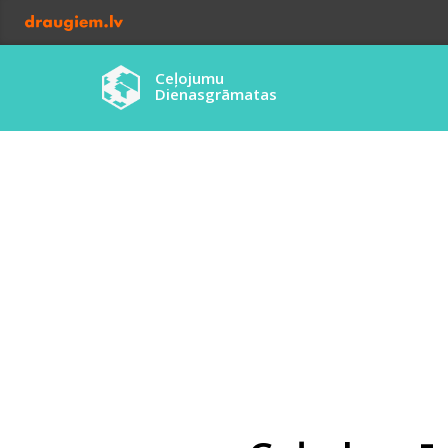
Ceļojumu
Dienasgrāmatas