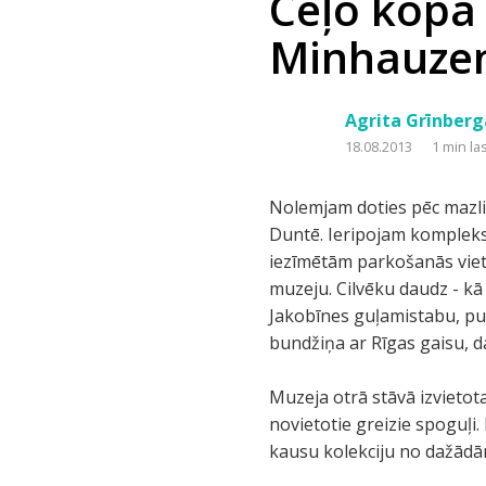
Ceļo kopā
Minhauze
Agrita Grīnberg
18.08.2013
1 min la
Nolemjam doties pēc mazli
Duntē. Ieripojam kompleksa
iezīmētām parkošanās viet
muzeju. Cilvēku daudz - kā
Jakobīnes guļamistabu, put
bundžiņa ar Rīgas gaisu, 
Muzeja otrā stāvā izvietota
novietotie greizie spoguļi. 
kausu kolekciju no dažādām