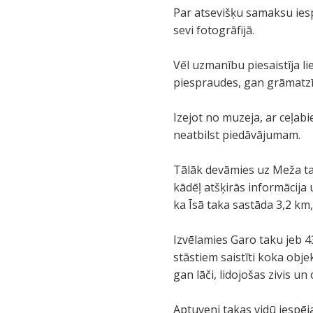
Par atsevišķu samaksu iesp
sevi fotogrāfijā.
Vēl uzmanību piesaistīja l
piespraudes, gan grāmatzī
Izejot no muzeja, ar ceļab
neatbilst piedāvājumam.
Tālāk devāmies uz Meža tak
kādēļ atšķirās informācija
ka Īsā taka sastāda 3,2 km
Izvēlamies Garo taku jeb 4
stāstiem saistīti koka objekt
gan lāči, lidojošas zivis u
Aptuveni takas vidū iespēja