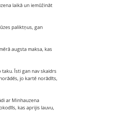
uzena laikā un iemūžināt
rūzes paliktņus, gan
samērā augsta maksa, kas
taku. Īsti gan nav skaidrs
norādēs, jo kartē norādīts,
žādi ar Minhauzena
okodīls, kas aprijis lauvu,