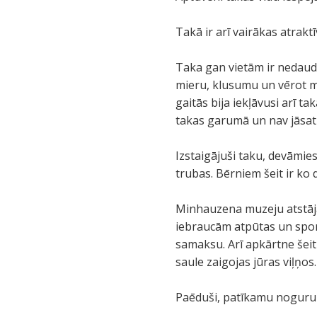
Takā ir arī vairākas atrak
Taka gan vietām ir nedaudz 
mieru, klusumu un vērot me
gaitās bija iekļāvusi arī t
takas garumā un nav jāsatr
Izstaigājuši taku, devāmies 
trubas. Bērniem šeit ir ko
Minhauzena muzeju atstājām
iebraucām atpūtas un spo
samaksu. Arī apkārtne šeit
saule zaigojas jūras viļņos
Paēduši, patīkamu nogur