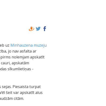
jeb uz
Minhauzena muzeju
ba, jo nav asfalta ar
spirms nolemjam apskatīt
m cauri, apskatām
das sīkumlietiņas -
 sejas. Piesaista turpat
Vēl šeit var apskatīt alus
daudzām citām.