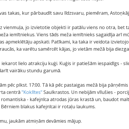
tīvas takas, kur pārbaudīt savu līdzsvaru, piemēram, Astoņkāj
vienmuļa, jo izvietotie objekti ir patālu viens no otra, bet
ža iemītniekus. Viens tāds meža iemītnieks sagaidīja arī mū
akas apmeklētāju apskati. Patīkami, ka taka ir veidota izvietoj
aucās, ka varētu samērcēt kājas, jo vietām mežā bija diezga
iekarot lielo atrakciju kuģi. Kuģis ir patiešām iespaidīgs - slid
 darīt vairāku stundu garumā.
 pēc plkst. 17:00. Tā kā pēc pastaigas mežā bija pārņēmis 
rta centrā
"Koklītes"
Saulkrastos. Un nebijām vīlušies - porci
 romantiska - kafejnīca atrodas jūras krastā un, baudot maltī
. Bērniem blakus kafejnīcai ir rotaļu laukums.
umu, jaukām atmiņām devāmies mājup.