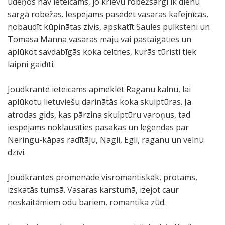
ūdeņos nav ieteicams, jo krievu robežsargi ik dienu
sargā robežas. Iespējams pasēdēt vasaras kafejnīcās,
nobaudīt kūpinātas zivis, apskatīt Saules pulksteni un
Tomasa Manna vasaras māju vai pastaigāties un
aplūkot savdabīgās koka celtnes, kurās tūristi tiek
laipni gaidīti.
Joudkrantē ieteicams apmeklēt Raganu kalnu, lai
aplūkotu lietuviešu darinātās koka skulptūras. Ja
atrodas gids, kas pārzina skulptūru varoņus, tad
iespējams noklausīties pasakas un leģendas par
Neringu-kāpas radītāju, Nagli, Egli, raganu un velnu
dzīvi.
Joudkrantes promenāde visromantiskāk, protams,
izskatās tumsā. Vasaras karstumā, izejot caur
neskaitāmiem odu bariem, romantika zūd.