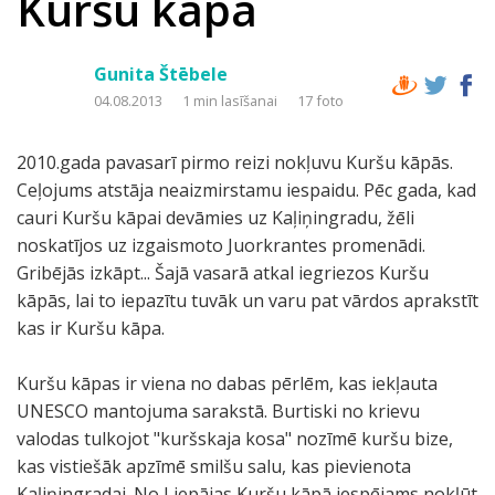
Kuršu kāpa
Gunita Štēbele
04.08.2013
1 min lasīšanai
17 foto
2010.gada pavasarī pirmo reizi nokļuvu Kuršu kāpās.
Ceļojums atstāja neaizmirstamu iespaidu. Pēc gada, kad
cauri Kuršu kāpai devāmies uz Kaļiņingradu, žēli
noskatījos uz izgaismoto Juorkrantes promenādi.
Gribējās izkāpt... Šajā vasarā atkal iegriezos Kuršu
kāpās, lai to iepazītu tuvāk un varu pat vārdos aprakstīt
kas ir Kuršu kāpa.
Kuršu kāpas ir viena no dabas pērlēm, kas iekļauta
UNESCO mantojuma sarakstā. Burtiski no krievu
valodas tulkojot "kuršskaja kosa" nozīmē kuršu bize,
kas vistiešāk apzīmē smilšu salu, kas pievienota
Kaļiņingradai. No Liepājas Kuršu kāpā iespējams nokļūt