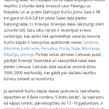
nepilnu 2 stundu laikā, braucot caur Palangu uz
Klaipēdu un ar prāmi šķērsojot Kuršu jomu. Sala ir 98
km gara un 0,4-3,8 km plata. Salas daļa pieder
Kaļiņingradai, t.i. Krievijai. Krievijas daļai raksturīgi slikti
uzturēti ceļi, taču vācu tūristi ir iecienījuši krievu
santorijas, kas aktīvi tiek apmeklētas vasaras sezonā.
Kuršu kāpās ir sekojošas apdzīvotās vietas:
Smiltine
,
Alksnine
,
Jodkrante
,
Pervalka
,
Preila
,
Nida
,
Morskoje
,
Ribačija
,
Ļesnoje
. Pirmās sešas atrodas Lietuvas pusē,
pārējās Krievijā. Skaistākā un sakoptākā salas daļa
pieder Lietuvai. Lietuvas daļā vasaras sezonā dzīvo
1000-2000 iedzīvotāji, kas gādā par dažādu tautību
tūristu izklaidi un komfortu.
Ja apmeklē Kuršu kāpas dabas jaukumus, tad vēlams
iepazīties ar A.Bela romānu "Cilvēki laivās", lai saprastu
kā kāpas smiltis, pārvietojoties no 17.-19.gadsimtam, ir