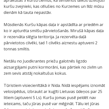
aprakušas 5 kuršu ciemus, kā sensenos laikos dzīvojuši
kuršu zvejnieki, kas cēlušies no Kurzemes un līdz mūsu
dienām kā tauta nepastāv.
Mūsdienās Kuršu kāpas daļa ir apstādīta ar priedēm ar
ko ir apturēta smilšu pārvietošanās. Mirušā kāpas daļa
ir rezervāta slēgta teritorija. Ja rezervēta daļā
pārvietotos cilvēki, tad 1 cilvēks aiznestu aptuveni 2
tonnas smiltis.
Netālu no Juodkrantes priežu galotnēs ligzdo
aizsargājami putni kormorāni, kas pārtiek no zivīm un
zem sevis atstāj nokaltušus kokus.
Tūristiem visiecienītākā ir Nida. Nidā iespējams iznomāt
velosipēdus, izbraukt ar kuģīti Lietuvas ūdeņos par 25
litiem (aptuveni 5 Ls). Kuršu jomas pusē peldēt nav
ieteicams, taču jūras pusē var mēģināt. Tālu iet jūras