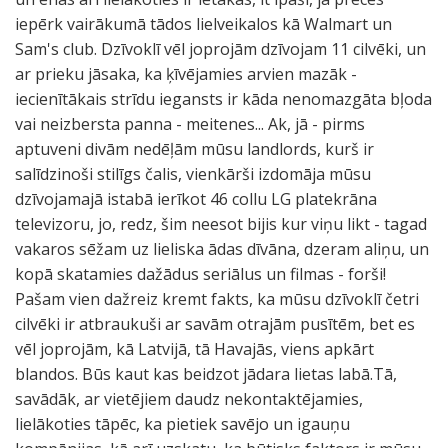
iepērk vairākumā tādos lielveikalos kā Walmart un
Sam's club. Dzīvoklī vēl joprojām dzīvojam 11 cilvēki, un
ar prieku jāsaka, ka ķīvējamies arvien mazāk -
iecienītākais strīdu iegansts ir kāda nenomazgāta bļoda
vai neizbersta panna - meitenes... Ak, jā - pirms
aptuveni divām nedēļām mūsu landlords, kurš ir
salīdzinoši stilīgs čalis, vienkārši izdomāja mūsu
dzīvojamajā istabā ierīkot 46 collu LG platekrāna
televizoru, jo, redz, šim neesot bijis kur viņu likt - tagad
vakaros sēžam uz lieliska ādas dīvāna, dzeram aliņu, un
kopā skatamies dažādus seriālus un filmas - forši!
Pašam vien dažreiz kremt fakts, ka mūsu dzīvoklī četri
cilvēki ir atbraukuši ar savām otrajām pusītēm, bet es
vēl joprojām, kā Latvijā, tā Havajās, viens apkārt
blandos. Būs kaut kas beidzot jādara lietas labā.Tā,
savādāk, ar vietējiem daudz nekontaktējamies,
lielākoties tāpēc, ka pietiek savējo un igauņu