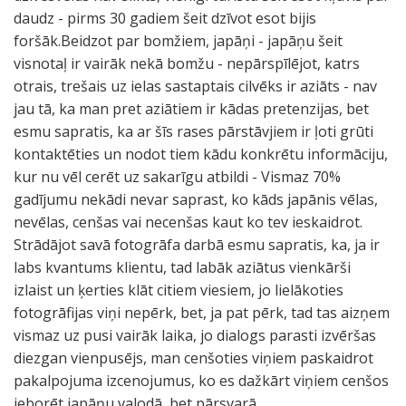
daudz - pirms 30 gadiem šeit dzīvot esot bijis
foršāk.Beidzot par bomžiem, japāņi - japāņu šeit
visnotaļ ir vairāk nekā bomžu - nepārspīlējot, katrs
otrais, trešais uz ielas sastaptais cilvēks ir aziāts - nav
jau tā, ka man pret aziātiem ir kādas pretenzijas, bet
esmu sapratis, ka ar šīs rases pārstāvjiem ir ļoti grūti
kontaktēties un nodot tiem kādu konkrētu informāciju,
kur nu vēl cerēt uz sakarīgu atbildi - Vismaz 70%
gadījumu nekādi nevar saprast, ko kāds japānis vēlas,
nevēlas, cenšas vai necenšas kaut ko tev ieskaidrot.
Strādājot savā fotogrāfa darbā esmu sapratis, ka, ja ir
labs kvantums klientu, tad labāk aziātus vienkārši
izlaist un ķerties klāt citiem viesiem, jo lielākoties
fotogrāfijas viņi nepērk, bet, ja pat pērk, tad tas aizņem
vismaz uz pusi vairāk laika, jo dialogs parasti izvēršas
diezgan vienpusējs, man cenšoties viņiem paskaidrot
pakalpojuma izcenojumus, ko es dažkārt viņiem cenšos
ieborēt japāņu valodā, bet pārsvarā