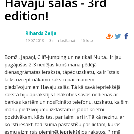
Havaju salas - 3rd
edition!
Rihards Zeiļa
19.07.2013
3 min lasīšanai
46 foto
Bomži, Japāņi, Cliff-jumping un ne tikai! Nu tā... Ir jau
pagājušas 2-3 nedēļas kopš mana pēdējā
dienasgrāmatas ieraksta, tāpēc uzskatu, ka ir īstais
laiks uzcept nākamo rakstu par maniem
piedzīvojumiem Havaju salās. Tā kā savā iepriekšējā
rakstā biju aprakstījis lielākoties savas nedienas ar
bankas kartēm un noslīcināto telefonu, uzskatu, ka šim
manu piedzīvojumu izklāstam ir jābūt krietni
pozitīvākam, kāds tas, par laimi, arī ir.Tā kā nezinu, ar
ko īsti iesākt, tad īsumā pastāstīšu par lietām, kuras
esmu aizmirsis pieminēt iepriekšējos rakstos. Pirmā