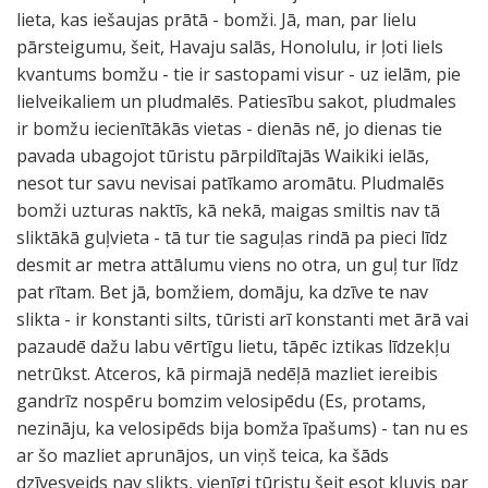
lieta, kas iešaujas prātā - bomži. Jā, man, par lielu
pārsteigumu, šeit, Havaju salās, Honolulu, ir ļoti liels
kvantums bomžu - tie ir sastopami visur - uz ielām, pie
lielveikaliem un pludmalēs. Patiesību sakot, pludmales
ir bomžu iecienītākās vietas - dienās nē, jo dienas tie
pavada ubagojot tūristu pārpildītajās Waikiki ielās,
nesot tur savu nevisai patīkamo aromātu. Pludmalēs
bomži uzturas naktīs, kā nekā, maigas smiltis nav tā
sliktākā guļvieta - tā tur tie saguļas rindā pa pieci līdz
desmit ar metra attālumu viens no otra, un guļ tur līdz
pat rītam. Bet jā, bomžiem, domāju, ka dzīve te nav
slikta - ir konstanti silts, tūristi arī konstanti met ārā vai
pazaudē dažu labu vērtīgu lietu, tāpēc iztikas līdzekļu
netrūkst. Atceros, kā pirmajā nedēļā mazliet iereibis
gandrīz nospēru bomzim velosipēdu (Es, protams,
nezināju, ka velosipēds bija bomža īpašums) - tan nu es
ar šo mazliet aprunājos, un viņš teica, ka šāds
dzīvesveids nav slikts, vienīgi tūristu šeit esot kļuvis par