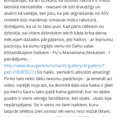
kompānijas, kā arī uzskatu, ka būtisks faktors ir mūsu
latviskā mentalitāte - neesam tik ļoti draudzīgi un
atvērti kā vietējie, bet jūtu, ka pēc atgriešanās no ASV
noteikti būs manāmas izmaiņas mūsu raksturā,
domājams, ka uz to labo pusi. Kad pāris cilēkiem no
dzīvokļa, vai citiem dzīvokļiem iekrīt kāda brīva diena,
mēs ejam dažados pārgājienos, jeb haikos - ar lepnumu
paziņoju, ka esmu izgājis vienu no Oahu salas
bīstamākajiem haikiem - Pu'u Manamana (Ieskatam - /
pierādījums -
http://www.draugiem.lv/richardz/gallery/#/gallery/?
pid=318283522
) Sis haiks.. vienkārši absolūti amazing!
Pirms tam neko tādu neesmu piedzīvojis - ja iemetāt aci
video, varējāt noprast, ka desmitā daļa visa haika ir jāiet
pa metru šauru taku pašā kalna galotnē, kur no abām
pusēm ir viens vienīgs bezdibenis, bet skats... skats bija
nepārspējams. Sis ir viens no tiem haikiem, kuru
labprāt vēlētos iziet vismaz vēl vienu reizi mūžā! (Mam,