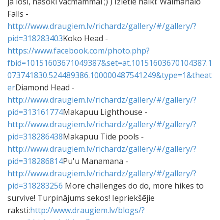
ja losi, nasoki vacmammai ;) ) Izietie haiki: Waimanalo
Falls -
http://www.draugiem.lv/richardz/gallery/#/gallery/?
pid=318283403
Koko Head -
https://www.facebook.com/photo.php?
fbid=10151603671049387&set=at.10151603670104387.1
073741830.524489386.100000487541249&type=1&theat
er
Diamond Head -
http://www.draugiem.lv/richardz/gallery/#/gallery/?
pid=313161774
Makapuu Lighthouse -
http://www.draugiem.lv/richardz/gallery/#/gallery/?
pid=318286438
Makapuu Tide pools -
http://www.draugiem.lv/richardz/gallery/#/gallery/?
pid=318286814
Pu'u Manamana -
http://www.draugiem.lv/richardz/gallery/#/gallery/?
pid=318283256
More challenges do do, more hikes to
survive! Turpinājums sekos! Iepriekšējie
raksti:
http://www.draugiem.lv/blogs/?