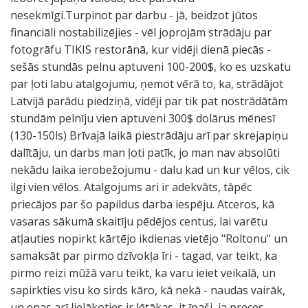
nesekmīgi.Turpinot par darbu - jā, beidzot jūtos
financiāli nostabilizējies - vēl joprojām strādāju par
fotogrāfu TIKIS restorānā, kur vidēji dienā piecās -
sešās stundās pelnu aptuveni 100-200$, ko es uzskatu
par ļoti labu atalgojumu, ņemot vērā to, ka, strādājot
Latvijā parādu piedziņā, vidēji par tik pat nostrādātām
stundām pelnīju vien aptuveni 300$ dolārus mēnesī
(130-150ls) Brīvajā laikā piestrādāju arī par skrejapiņu
dalītāju, un darbs man ļoti patīk, jo man nav absolūti
nekādu laika ierobežojumu - dalu kad un kur vēlos, cik
ilgi vien vēlos. Atalgojums ari ir adekvāts, tāpēc
priecājos par šo papildus darba iespēju. Atceros, kā
vasaras sākumā skaitīju pēdējos centus, lai varētu
atļauties nopirkt kārtējo ikdienas vietējo "Roltonu" un
samaksāt par pirmo dzīvokļa īri - tagad, var teikt, ka
pirmo reizi mūžā varu teikt, ka varu ieiet veikalā, un
sapirkties visu ko sirds kāro, kā nekā - naudas vairāk,
un enas arī lielākoties ir lētākas, it īpaši, ja preces