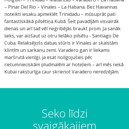
Seko līdzi
svaigākajiem