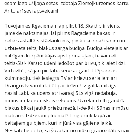
esam iegājušiJāņa sētas izdotajā Ziemeļkurzemes kartē.
Ar to arī sevi apsveicam!
Tuvojamies Rgaciemam ap plkst 18. Skaidrs ir viens,
jāmeklē naktsmājas. Īsi pirms Ragaciema bākas ir
neliels asfaltēts stāvlaukums, pie kura ir daži soliņi un
uzbūvēta telts, blakus sarga būdiņa. Būdiņā vietējais ar
milzīgam kurpēm kājas apstiprina –Jam, te var celt
teltis-5ls!- Karsto ūdeni iedošot par brīvu, tik jāiet līdzi.
Virtuvītē , kā jau pie laba servisa, gaidot tējkannas
kulmināciju, tiek ieslēgts TV ar krievu seriāliem arī
Draugus.lv varot dabūt par brīvu. Uz galda milzīgs
nazis! Labi, ka ūdens ātri vārasJ 5Ls viņš nedabūja,
mums ir ekonomiskais ceļojums. Uzceļam telti gandrīz
blakus bākai jaukā priežu mežā. I-de-ā-li! Sūnas ir mūsu
matracis. Izdzeram pludmalē long drink kopā ar
baltajiem gulbjiem, kuri ir jūrā visa gājiena laikā.
Neskatotie uz to, ka šovakar no mūsu graciozitātes nav