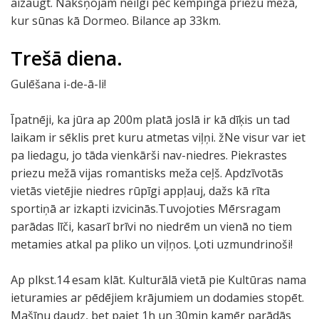
aizaugt. Nakšņojam neilgi pēc kempinga priežu mežā,
kur sūnas kā Dormeo. Bilance ap 33km.
Trešā diena.
Gulēšana i-de-ā-li!
Īpatnēji, ka jūra ap 200m platā joslā ir kā dīķis un tad
laikam ir sēklis pret kuru atmetas viļņi. žNe visur var iet
pa liedagu, jo tāda vienkārši nav-niedres. Piekrastes
priezu mežā vijas romantisks meža ceļš. Apdzīvotās
vietās vietējie niedres rūpīgi appļauj, dažs kā rīta
sportiņā ar izkapti izvicinās.Tuvojoties Mērsragam
parādas līči, kasarī brīvi no niedrēm un vienā no tiem
metamies atkal pa pliko un viļņos. Ļoti uzmundrinoši!
Ap plkst.14 esam klāt. Kulturālā vietā pie Kultūras nama
ieturamies ar pēdējiem krājumiem un dodamies stopēt.
Mašīnu daudz, bet paiet 1h un 30min kamēr parādās