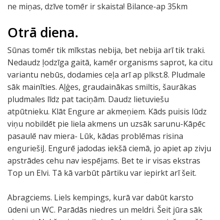
ne miņas, dzīve tomēr ir skaista! Bilance-ap 35km
Otrā diena.
Sūnas tomēr tik mīkstas nebija, bet nebija arī tik traki.
Nedaudz ļodzīga gaitā, kamēr organisms saprot, ka citu
variantu nebūs, dodamies ceļa arī ap plkst.8. Pludmale
sāk mainīties. Aļģes, graudainākas smiltis, šaurākas
pludmales līdz pat taciņām. Daudz lietuviešu
atpūtnieku. Klāt Engure ar akmeņiem. Kāds puisis lūdz
viņu nobildēt pie liela akmens un uzsāk sarunu-Kāpēc
pasaulē nav miera- Lūk, kādas problēmas risina
enguriešiJ. Engurē jadodas iekšā ciemā, jo apiet ap zivju
apstrādes cehu nav iespējams. Bet te ir visas ekstras
Top un Elvi. Tā kā varbūt pārtiku var iepirkt arī šeit.
Abragciems. Liels kempings, kurā var dabūt karsto
ūdeni un WC. Parādās niedres un meldri. Šeit jūra sāk