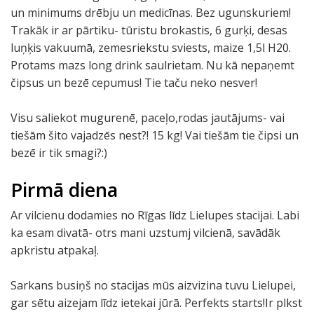
un minimums drēbju un medicīnas. Bez ugunskuriem!
Trakāk ir ar pārtiku- tūristu brokastis, 6 gurķi, desas
luņķis vakuumā, zemesriekstu sviests, maize 1,5l H20.
Protams mazs long drink saulrietam. Nu kā nepaņemt
čipsus un bezē cepumus! Tie taču neko nesver!
Visu saliekot mugurenē, paceļo,rodas jautājums- vai
tiešām šito vajadzēs nest?! 15 kg! Vai tiešām tie čipsi un
bezē ir tik smagi?:)
Pirmā diena
Ar vilcienu dodamies no Rīgas līdz Lielupes stacijai. Labi
ka esam divatā- otrs mani uzstumj vilcienā, savādāk
apkristu atpakaļ.
Sarkans busiņš no stacijas mūs aizvizina tuvu Lielupei,
gar sētu aizejam līdz ietekai jūrā. Perfekts starts!Ir plkst