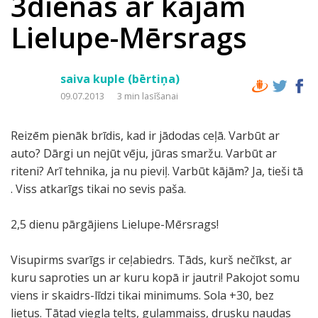
3dienās ar kājām
Lielupe-Mērsrags
saiva kuple (bērtiņa)
09.07.2013
3 min lasīšanai
Reizēm pienāk brīdis, kad ir jādodas ceļā. Varbūt ar
auto? Dārgi un nejūt vēju, jūras smaržu. Varbūt ar
riteni? Arī tehnika, ja nu pieviļ. Varbūt kājām? Ja, tieši tā
. Viss atkarīgs tikai no sevis paša.
2,5 dienu pārgājiens Lielupe-Mērsrags!
Visupirms svarīgs ir ceļabiedrs. Tāds, kurš nečīkst, ar
kuru saproties un ar kuru kopā ir jautri! Pakojot somu
viens ir skaidrs-līdzi tikai minimums. Sola +30, bez
lietus. Tātad viegla telts, guļammaiss, drusku naudas