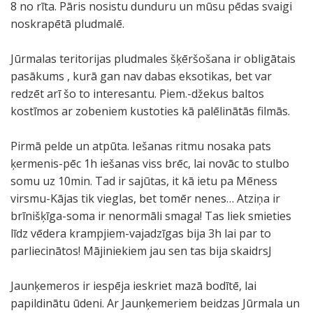
8 no rīta. Pāris nosistu dunduru un mūsu pēdas svaigi
noskrapētā pludmalē.
Jūrmalas teritorijas pludmales šķēršošana ir obligātais
pasākums , kurā gan nav dabas eksotikas, bet var
redzēt arī šo to interesantu. Piem.-džekus baltos
kostīmos ar zobeniem kustoties kā palēlinātās filmās.
Pirmā pelde un atpūta. Iešanas ritmu nosaka pats
ķermenis-pēc 1h iešanas viss brēc, lai novāc to stulbo
somu uz 10min. Tad ir sajūtas, it kā ietu pa Mēness
virsmu-Kājas tik vieglas, bet tomēr nenes… Atziņa ir
brīnišķīga-soma ir nenormāli smaga! Tas liek smieties
līdz vēdera krampjiem-vajadzīgas bija 3h lai par to
parliecinātos! Mājiniekiem jau sen tas bija skaidrsJ
Jaunķemeros ir iespēja ieskriet mazā bodītē, lai
papildinātu ūdeni. Ar Jaunķemeriem beidzas Jūrmala un