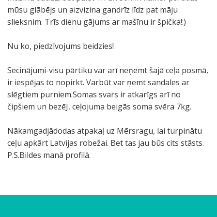
mūsu glābējs un aizvizina gandrīz līdz pat māju
slieksnim. Trīs dienu gājums ar mašīnu ir špička!:)
Nu ko, piedzīvojums beidzies!
Secinājumi-visu pārtiku var arī neņemt šajā ceļa posmā,
ir iespējas to nopirkt. Varbūt var ņemt sandales ar
slēgtiem purniem.Somas svars ir atkarīgs arī no
čipšiem un bezēJ, ceļojuma beigās soma svēra 7kg.
Nākamgadjādodas atpakaļ uz Mērsragu, lai turpinātu
ceļu apkārt Latvijas robežai. Bet tas jau būs cits stāsts.
P.S.Bildes manā profilā.