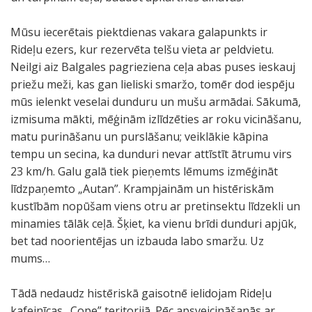
Mūsu iecerētais piektdienas vakara galapunkts ir
Rideļu ezers, kur rezervēta telšu vieta ar peldvietu.
Neilgi aiz Balgales pagrieziena ceļa abas puses ieskauj
priežu meži, kas gan lieliski smaržo, tomēr dod iespēju
mūs ielenkt veselai dunduru un mušu armādai. Sākumā,
izmisuma mākti, mēģinām izlīdzēties ar roku vicināšanu,
matu purināšanu un purslāšanu; veiklākie kāpina
tempu un secina, ka dunduri nevar attīstīt ātrumu virs
23 km/h. Galu galā tiek pieņemts lēmums izmēģināt
līdzpaņemto „Autan”. Krampjainām un histēriskām
kustībām nopūšam viens otru ar pretinsektu līdzekli un
minamies tālāk ceļā. Šķiet, ka vienu brīdi dunduri apjūk,
bet tad noorientējas un izbauda labo smaržu. Uz
mums…
Tādā nedaudz histēriskā gaisotnē ielidojam Rideļu
kafejnīcas „Cope” teritorijā. Pēc apsveicināšanās ar