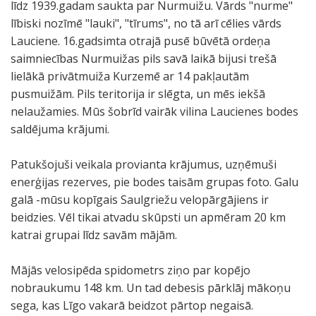
līdz 1939.gadam saukta par Nurmuižu. Vārds "nurme"
lībiski nozīmē "lauki", "tīrums", no tā arī cēlies vārds
Lauciene. 16.gadsimta otrajā pusē būvētā ordeņa
saimniecības Nurmuižas pils savā laikā bijusi trešā
lielākā privātmuiža Kurzemē ar 14 pakļautām
pusmuižām. Pils teritorija ir slēgta, un mēs iekšā
nelaužamies. Mūs šobrīd vairāk vilina Laucienes bodes
saldējuma krājumi.
Patukšojuši veikala provianta krājumus, uzņēmuši
enerģijas rezerves, pie bodes taisām grupas foto. Galu
galā -mūsu kopīgais Saulgriežu velopārgājiens ir
beidzies. Vēl tikai atvadu skūpsti un apmēram 20 km
katrai grupai līdz savām mājām.
Mājās velosipēda spidometrs ziņo par kopējo
nobraukumu 148 km. Un tad debesis pārklāj mākoņu
sega, kas Līgo vakarā beidzot pārtop negaisā.