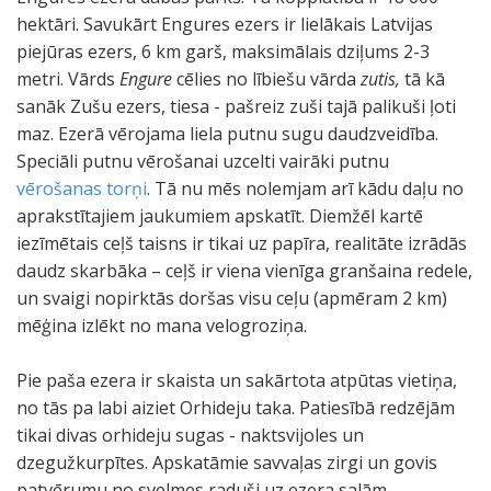
hektāri. Savukārt Engures ezers ir lielākais Latvijas
piejūras ezers, 6 km garš, maksimālais dziļums 2-3
metri. Vārds
Engure
cēlies no lībiešu vārda
zutis,
tā kā
sanāk Zušu ezers, tiesa - pašreiz zuši tajā palikuši ļoti
maz. Ezerā vērojama liela putnu sugu daudzveidība.
Speciāli putnu vērošanai uzcelti vairāki putnu
vērošanas torņi
. Tā nu mēs nolemjam arī kādu daļu no
aprakstītajiem jaukumiem apskatīt. Diemžēl kartē
iezīmētais ceļš taisns ir tikai uz papīra, realitāte izrādās
daudz skarbāka – ceļš ir viena vienīga granšaina redele,
un svaigi nopirktās doršas visu ceļu (apmēram 2 km)
mēģina izlēkt no mana velogroziņa.
Pie paša ezera ir skaista un sakārtota atpūtas vietiņa,
no tās pa labi aiziet Orhideju taka. Patiesībā redzējām
tikai divas orhideju sugas - naktsvijoles un
dzegužkurpītes. Apskatāmie savvaļas zirgi un govis
patvērumu no svelmes raduši uz ezera salām.