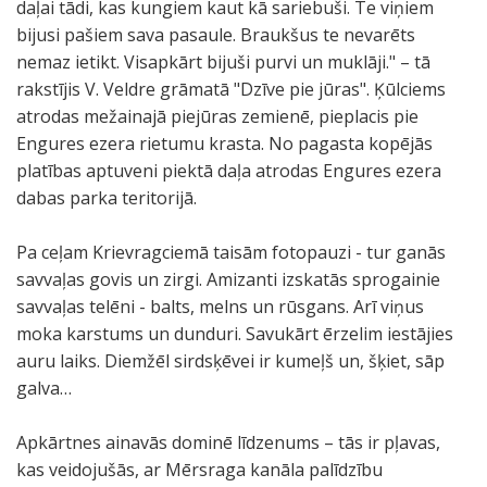
daļai tādi, kas kungiem kaut kā sariebuši. Te viņiem
bijusi pašiem sava pasaule. Braukšus te nevarēts
nemaz ietikt. Visapkārt bijuši purvi un muklāji." – tā
rakstījis V. Veldre grāmatā "Dzīve pie jūras". Ķūlciems
atrodas mežainajā piejūras zemienē, pieplacis pie
Engures ezera rietumu krasta. No pagasta kopējās
platības aptuveni piektā daļa atrodas Engures ezera
dabas parka teritorijā.
Pa ceļam Krievragciemā taisām fotopauzi - tur ganās
savvaļas govis un zirgi. Amizanti izskatās sprogainie
savvaļas telēni - balts, melns un rūsgans. Arī viņus
moka karstums un dunduri. Savukārt ērzelim iestājies
auru laiks. Diemžēl sirdsķēvei ir kumeļš un, šķiet, sāp
galva…
Apkārtnes ainavās dominē līdzenums – tās ir pļavas,
kas veidojušās, ar Mērsraga kanāla palīdzību