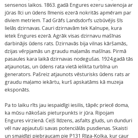
sensenos laikos. 1863. gadā Engures ezeru savienoja ar
jūras līci un ūdens līmenis ezerā nokritās apmēram par
diviem metriem. Tad Grāfs Landsdorfs uzbūvējis šīs
lielās dzirnavas. Cauri dzirnavām tek Kalnupe, kura
ietek Engures ezerā. Agrāk visas dzirnavu mašīnas
darbinājis ūdens rats. Dzirnavās bija vilnas kāršamās,
dzijas vērpjamās un graudu maļamās mašīnas. Pirmā
pasaules kara laikā dzirnavas nodegušas. 1924.gadā tās
atjaunotas, un ūdens rata vietā ielikta turbīna un
ģenerators. Pašreiz atjaunots vēsturisks ūdens rats ar
graudu maļamo iekārtu, kurš apskatāms kā muzeja
eksponāts.
Pa to laiku rīts jau iespaidīgi iesilis, tāpēc priecē doma,
ka mūsu nākošais pieturpunkts ir jūra. Ripojam
Engures virzienā. Ceļš līdzens, asfalts gluds, un dunduri
vēl nav apjautuši savas potenciālās pusdienas. Skaisti
un smaidīgi piebraucam pie P131 Rīga-Kolka, kur caur