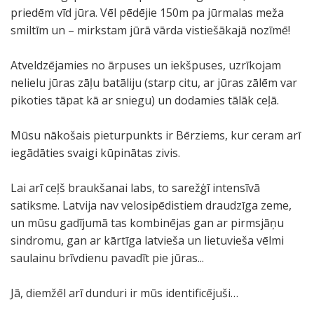
priedēm vīd jūra. Vēl pēdējie 150m pa jūrmalas meža
smiltīm un – mirkstam jūrā vārda vistiešākajā nozīmē!
Atveldzējamies no ārpuses un iekšpuses, uzrīkojam
nelielu jūras zāļu batāliju (starp citu, ar jūras zālēm var
pikoties tāpat kā ar sniegu) un dodamies tālāk ceļā.
Mūsu nākošais pieturpunkts ir Bērziems, kur ceram arī
iegādāties svaigi kūpinātas zivis.
Lai arī ceļš braukšanai labs, to sarežģī intensīvā
satiksme. Latvija nav velosipēdistiem draudzīga zeme,
un mūsu gadījumā tas kombinējas gan ar pirmsjāņu
sindromu, gan ar kārtīga latvieša un lietuvieša vēlmi
saulainu brīvdienu pavadīt pie jūras...
Jā, diemžēl arī dunduri ir mūs identificējuši…