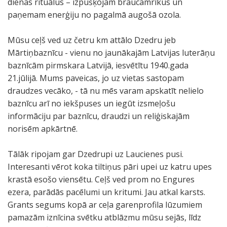
dienas rituālus – izpušķojam braucamrīkus un
paņemam enerģiju no pagalmā augošā ozola.
Mūsu ceļš ved uz četru km attālo Dzedru jeb
Mārtiņbaznīcu - vienu no jaunākajām Latvijas luterāņu
baznīcām pirmskara Latvijā, iesvētītu 1940.gada
21.jūlijā. Mums paveicas, jo uz vietas sastopam
draudzes vecāko, - tā nu mēs varam apskatīt nelielo
baznīcu arī no iekšpuses un iegūt izsmeļošu
informāciju par baznīcu, draudzi un reliģiskajām
norisēm apkārtnē.
Tālāk ripojam gar Dzedrupi uz Laucienes pusi.
Interesanti vērot koka tiltiņus pāri upei uz katru upes
krastā esošo viensētu. Ceļš ved prom no Engures
ezera, parādās pacēlumi un kritumi. Jau atkal karsts.
Grants segums kopā ar ceļa garenprofila lūzumiem
pamazām iznīcina svētku atblāzmu mūsu sejās, līdz