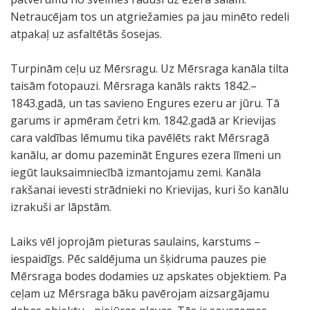
Netraucējam tos un atgriežamies pa jau minēto redeli
atpakaļ uz asfaltētās šosejas.
Turpinām ceļu uz Mērsragu. Uz Mērsraga kanāla tilta
taisām fotopauzi. Mērsraga kanāls rakts 1842.–
1843.gadā, un tas savieno Engures ezeru ar jūru. Tā
garums ir apmēram četri km. 1842.gadā ar Krievijas
cara valdības lēmumu tika pavēlēts rakt Mērsragā
kanālu, ar domu pazemināt Engures ezera līmeni un
iegūt lauksaimniecībā izmantojamu zemi. Kanāla
rakšanai ievesti strādnieki no Krievijas, kuri šo kanālu
izrakuši ar lāpstām.
Laiks vēl joprojām pieturas saulains, karstums –
iespaidīgs. Pēc saldējuma un šķidruma pauzes pie
Mērsraga bodes dodamies uz apskates objektiem. Pa
ceļam uz Mērsraga bāku pavērojam aizsargājamu