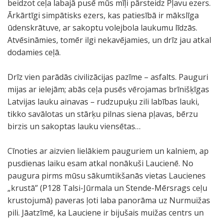
beidzot ceļa labajā pusē mūs mīļi pārsteidz Pļavu ezers.
Ārkārtīgi simpātisks ezers, kas patiesībā ir mākslīga
ūdenskrātuve, ar sakoptu volejbola laukumu līdzās.
Atvēsināmies, tomēr ilgi nekavējamies, un drīz jau atkal
dodamies ceļā.
Drīz vien parādās civilizācijas pazīme – asfalts. Pauguri
mijas ar ielejām; abās ceļa pusēs vērojamas brīnišķīgas
Latvijas lauku ainavas – rudzupuķu zili labības lauki,
tikko savālotas un stārķu pilnas siena pļavas, bērzu
birzis un sakoptas lauku viensētas…
Cīnoties ar aizvien lielākiem pauguriem un kalniem, ap
pusdienas laiku esam atkal nonākuši Laucienē. No
paugura pirms mūsu sākumtikšanās vietas Laucienes
„krustā” (P128 Talsi-Jūrmala un Stende-Mērsrags ceļu
krustojumā) paveras ļoti laba panorāma uz Nurmuižas
pili. Jāatzīmē, ka Lauciene ir bijušais muižas centrs un