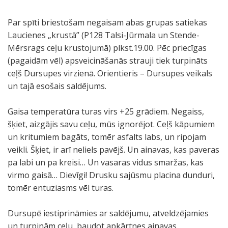
Par spīti briestošam negaisam abas grupas satiekas
Laucienes „krustā” (P128 Talsi-Jūrmala un Stende-
Mērsrags ceļu krustojumā) plkst.19.00. Pēc priecīgas
(pagaidām vēl) apsveicināšanās strauji tiek turpināts
ceļš Dursupes virzienā. Orientieris – Dursupes veikals
un tajā esošais saldējums.
Gaisa temperatūra turas virs +25 grādiem. Negaiss,
šķiet, aizgājis savu ceļu, mūs ignorējot. Ceļš kāpumiem
un kritumiem bagāts, tomēr asfalts labs, un ripojam
veikli. Šķiet, ir arī neliels pavējš. Un ainavas, kas paveras
pa labi un pa kreisi… Un vasaras vidus smaržas, kas
virmo gaisā… Dievīgi! Drusku sajūsmu placina dunduri,
tomēr entuziasms vēl turas.
Dursupē iestiprināmies ar saldējumu, atveldzējamies
un turpinām ceļu, baudot apkārtnes ainavas.