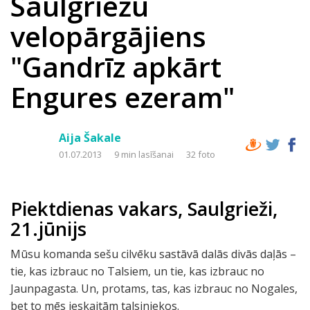
Saulgriežu
velopārgājiens
"Gandrīz apkārt
Engures ezeram"
Aija Šakale
01.07.2013
9 min lasīšanai
32 foto
Piektdienas vakars, Saulgrieži,
21.jūnijs
Mūsu komanda sešu cilvēku sastāvā dalās divās daļās –
tie, kas izbrauc no Talsiem, un tie, kas izbrauc no
Jaunpagasta. Un, protams, tas, kas izbrauc no Nogales,
bet to mēs ieskaitām talsiniekos.