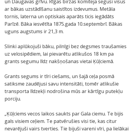
un Daugavas grīvu. Rīgas biržas komiteja segusi visus
ar bākas uzstādīšanu saistītos izdevumus. Metāla
tornis, laterna un optiskais aparāts ticis iegādāts
Parīzē. Bāka iesvētīta 1875.gada 10.septembrī. Bākas
uguns augstums ir 21,3 m.
Slinki aplūkojuši bāku, pilnīgi bez degsmes traušamies
uz velosipēdiem, lai pievarētu atlikušos 18 km pa
grants segumu līdz nakšņošanas vietai Ķūļciemā.
Grants segums ir tīri ciešams, un šajā ceļa posmā
satiksme zaudējusi savu intensitāti, tomēr atlikušie
transporta līdzekļi nodrošina mūs ar kārtīgu putekļu
porciju.
„Ķūļciems vecos laikos saukts par Gala ciemu. Te bijis
gals visiem ceļiem. Te patvērušies visi tie, kas citur
nevarējuši vairs tverties. Tie bijuši vareni vīri, pa lielākai