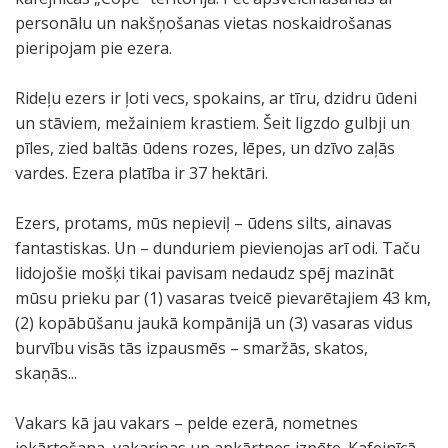
personālu un nakšņošanas vietas noskaidrošanas
pieripojam pie ezera.
Rideļu ezers ir ļoti vecs, spokains, ar tīru, dzidru ūdeni
un stāviem, mežainiem krastiem. Šeit ligzdo gulbji un
pīles, zied baltās ūdens rozes, lēpes, un dzīvo zaļās
vardes. Ezera platība ir 37 hektāri.
Ezers, protams, mūs nepieviļ – ūdens silts, ainavas
fantastiskas. Un – dunduriem pievienojas arī odi. Taču
lidojošie mošķi tikai pavisam nedaudz spēj mazināt
mūsu prieku par (1) vasaras tveicē pievarētajiem 43 km,
(2) kopābūšanu jaukā kompānijā un (3) vasaras vidus
burvību visās tās izpausmēs – smaržās, skatos,
skaņās...
Vakars kā jau vakars – pelde ezerā, nometnes