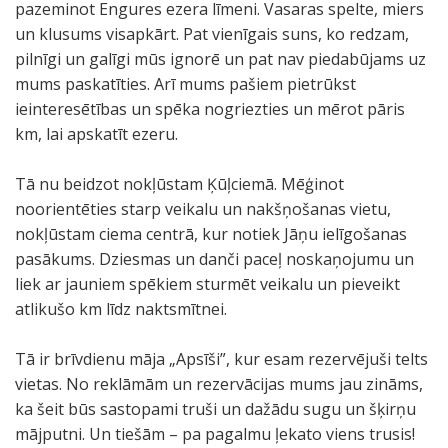
pazeminot Engures ezera līmeni. Vasaras spelte, miers
un klusums visapkārt. Pat vienīgais suns, ko redzam,
pilnīgi un galīgi mūs ignorē un pat nav piedabūjams uz
mums paskatīties. Arī mums pašiem pietrūkst
ieinteresētības un spēka nogriezties un mērot pāris
km, lai apskatīt ezeru.
Tā nu beidzot nokļūstam Ķūļciemā. Mēģinot
noorientēties starp veikalu un nakšņošanas vietu,
nokļūstam ciema centrā, kur notiek Jāņu ielīgošanas
pasākums. Dziesmas un danči paceļ noskaņojumu un
liek ar jauniem spēkiem sturmēt veikalu un pieveikt
atlikušo km līdz naktsmītnei.
Tā ir brīvdienu māja „Apsīši”, kur esam rezervējuši telts
vietas. No reklāmām un rezervācijas mums jau zināms,
ka šeit būs sastopami truši un dažādu sugu un šķirņu
mājputni. Un tiešām – pa pagalmu ļekato viens trusis!