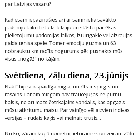
par Latvijas vasaru?
Kad esam iepazinušies arī ar saimnieka savākto
padomju laiku lietu kolekciju un stāstu par ēkas
pielietojumu padomijas laikos, izturīgākie vēl aizraujas
galda tenisa spēlē. Tomēr emociju gūzma un 63
nobrauktu km radīts nogurums pēc pusnakts mūs
visus „nogāž” no kājām.
Svētdiena, Zāļu diena, 23.jūnijs
Naktī bijusi iespaidīga migla, un rīts ir spirgts un
rasains. Labam miegam nav traucējušas ne putnu
balsis, ne arī mazs četrkājains vandālis, kas apgāzis
mūsu atkritumu maisu. Par vainīgo vēl aizvien ir divas
versijas – rudais kaķis vai melnais trusis…
Nu ko, vācam kopā nometni, ieturamies un veicam Zāļu