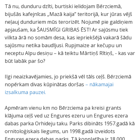
Tā nu, dunduru dzīti, burtiski ielidojam Bērzciemā,
bijušās kafejnīcas „Mazā kaija” teritorijā, kur jūras vējš
neļauj dunduriem mūs terorizēt. Nojumē pie galdiņiem
apjaušam, ka ŠAUSMĪGI GRIBAS ĒST! Ar sajūsmu tiek
vilkta ārā no somām desa, kas iepriekšējā vakarā šādu
sajūsmu netika baudījusi. Rupjmaize ar kečupu un
neceptu Alpu desiņu – kā teiktu Mārtiņš Rītiņš, - kas var
būt labāk par šo?
Ilgi neaizkavējamies, jo priekšā vēl tāls ceļš. Bērzciemā
nopērkam divas kūpinātas doršas
– nākamajai
izsalkuma pauzei.
Apmēram vienu km no Bērzciema pa kreisi grants
klājuma ceļš ved uz Engures ezeru un Engures ezera
dabas parka Orhideju taku. Parks dibināts 1957.gadā kā
ornitoloģiskais liegums, un 1998.gadā izveidots
Engures ezera dabas parks. Tā kopplatība ir 18 000