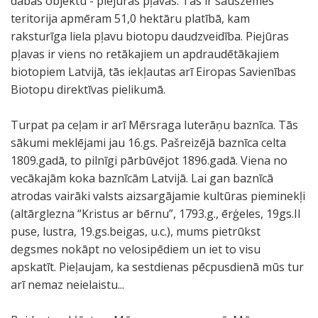
dabas objektu - piejūras pļavas. Tās ir sauszemes
teritorija apmēram 51,0 hektāru platībā, kam
raksturīga liela pļavu biotopu daudzveidība. Piejūras
pļavas ir viens no retākajiem un apdraudētākajiem
biotopiem Latvijā, tās iekļautas arī Eiropas Savienības
Biotopu direktīvas pielikumā.
Turpat pa ceļam ir arī Mērsraga luterāņu baznīca. Tās
sākumi meklējami jau 16.gs. Pašreizējā baznīca celta
1809.gadā, to pilnīgi pārbūvējot 1896.gadā. Viena no
vecākajām koka baznīcām Latvijā. Lai gan baznīcā
atrodas vairāki valsts aizsargājamie kultūras pieminekļi
(altārglezna “Kristus ar bērnu”, 1793.g., ērģeles, 19gs.II
puse, lustra, 19.gs.beigas, u.c.), mums pietrūkst
degsmes nokāpt no velosipēdiem un iet to visu
apskatīt. Pieļaujam, ka sestdienas pēcpusdienā mūs tur
arī nemaz neielaistu...