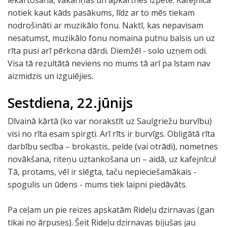
iekārtošana, vakariņas un apkārtnes izpēte. Kafejnīcā
notiek kaut kāds pasākums, līdz ar to mēs tiekam
nodrošināti ar muzikālo fonu. Naktī, kas nepavisam
nesatumst, muzikālo fonu nomaina putnu balsis un uz
rīta pusi arī pērkona dārdi. Diemžēl - solo uzņem odi.
Visa tā rezultātā neviens no mums tā arī pa īstam nav
aizmidzis un izgulējies.
Sestdiena, 22.jūnijs
Dīvainā kārtā (ko var norakstīt uz Saulgriežu burvību)
visi no rīta esam spirgti. Arī rīts ir burvīgs. Obligātā rīta
darbību secība – brokastis, pelde (vai otrādi), nometnes
novākšana, riteņu uztankošana un – aidā, uz kafejnīcu!
Tā, protams, vēl ir slēgta, taču nepieciešamākais -
spogulis un ūdens - mums tiek laipni piedāvāts.
Pa ceļam un pie reizes apskatām Rideļu dzirnavas (gan
tikai no ārpuses). Šeit Rideļu dzirnavas bijušas jau