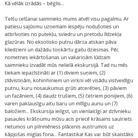
Kā vēlāk izrādās – bēglis…
Telšu celšanai saimnieks mums atvēl visu pagalmu. Ar
patiesu sajūsmu uzņemam iespēju nodušoties un
atbrīvoties no putekļu, sviedru un pretodu līdzekļa
glazūras. No eksotisko putnu dārza atskan pāva
kliedzieni un dažādu toņkārtu gaiļu dziesmas. Pēc
nometnes iekārtošanas un vakariņām lūdzam
saimnieku izvadāt mūs nelielā ekskursijā. Tad nu mēs
tiekam iepazīstināti ar (1) diviem suņiem, (2)
zīdvistiņām, kohinhiniem un virkni vēl visādu vistveidīgu
putnu, kuru nosaukumus grūti atcerēties, (3) pāviem
un fazāniem, (4) daudz trušiem, (5) četriem ponijiem, (6)
varen paklausīgu aitu baru un mīlīgu aunu un (7)
baložiem… Ekskursija ieilgst, un vienlaicīgi ar dzīvnieku
pasaules krāšņumu mūsu acis priecē krāsains saulriets
rietumos un pilnmēness plācenis austrumos uz
kāpjošas miglas fona… Fantastika! Kas var būt skaistāks