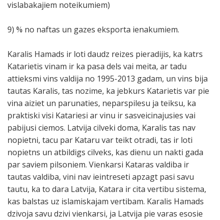
vislabakajiem noteikumiem)
9) % no naftas un gazes eksporta ienakumiem.
Karalis Hamads ir loti daudz reizes pieradijis, ka katrs
Katarietis vinam ir ka pasa dels vai meita, ar tadu
attieksmi vins valdija no 1995-2013 gadam, un vins bija
tautas Karalis, tas nozime, ka jebkurs Katarietis var pie
vina aiziet un parunaties, neparspilesu ja teiksu, ka
praktiski visi Katariesi ar vinu ir sasveicinajusies vai
pabijusi ciemos. Latvija cilveki doma, Karalis tas nav
nopietni, tacu par Kataru var teikt otradi, tas ir loti
nopietns un atbildigs cilveks, kas dienu un nakti gada
par saviem pilsoniem. Vienkarsi Kataras valdiba ir
tautas valdiba, vini nav ieintreseti apzagt pasi savu
tautu, ka to dara Latvija, Katara ir cita vertibu sistema,
kas balstas uz islamiskajam vertibam. Karalis Hamads
dzivoja savu dzivi vienkarsi, ja Latvija pie varas esosie