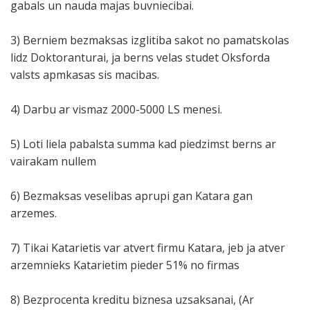
gabals un nauda majas buvniecibai.
3) Berniem bezmaksas izglitiba sakot no pamatskolas
lidz Doktoranturai, ja berns velas studet Oksforda
valsts apmkasas sis macibas.
4) Darbu ar vismaz 2000-5000 LS menesi.
5) Loti liela pabalsta summa kad piedzimst berns ar
vairakam nullem
6) Bezmaksas veselibas aprupi gan Katara gan
arzemes.
7) Tikai Katarietis var atvert firmu Katara, jeb ja atver
arzemnieks Katarietim pieder 51% no firmas
8) Bezprocenta kreditu biznesa uzsaksanai, (Ar