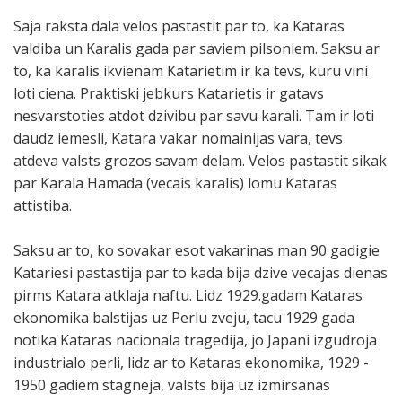
Saja raksta dala velos pastastit par to, ka Kataras
valdiba un Karalis gada par saviem pilsoniem. Saksu ar
to, ka karalis ikvienam Katarietim ir ka tevs, kuru vini
loti ciena. Praktiski jebkurs Katarietis ir gatavs
nesvarstoties atdot dzivibu par savu karali. Tam ir loti
daudz iemesli, Katara vakar nomainijas vara, tevs
atdeva valsts grozos savam delam. Velos pastastit sikak
par Karala Hamada (vecais karalis) lomu Kataras
attistiba.
Saksu ar to, ko sovakar esot vakarinas man 90 gadigie
Katariesi pastastija par to kada bija dzive vecajas dienas
pirms Katara atklaja naftu. Lidz 1929.gadam Kataras
ekonomika balstijas uz Perlu zveju, tacu 1929 gada
notika Kataras nacionala tragedija, jo Japani izgudroja
industrialo perli, lidz ar to Kataras ekonomika, 1929 -
1950 gadiem stagneja, valsts bija uz izmirsanas