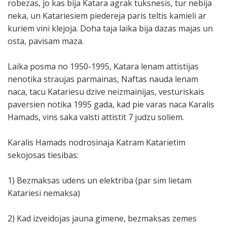
robezas, jo kas bija Katara agrak tuksnesis, tur nebija
neka, un Katariesiem piedereja paris teltis kamieli ar
kuriem vini klejoja. Doha taja laika bija dazas majas un
osta, pavisam maza.
Laika posma no 1950-1995, Katara lenam attistijas
nenotika straujas parmainas, Naftas nauda lenam
naca, tacu Katariesu dzive neizmainijas, vesturiskais
paversien notika 1995 gada, kad pie varas naca Karalis
Hamads, vins saka valsti attistit 7 judzu soliem.
Karalis Hamads nodrosinaja Katram Katarietim
sekojosas tiesibas:
1) Bezmaksas udens un elektriba (par sim lietam
Katariesi nemaksa)
2) Kad izveidojas jauna gimene, bezmaksas zemes