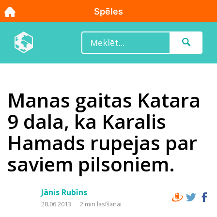
Manas gaitas Katara
9 dala, ka Karalis
Hamads rupejas par
saviem pilsoniem.
Jānis Rubīns
28.06.2013
2 min lasīšanai