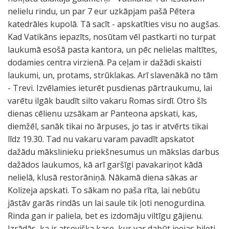
nelielu rindu, un par 7 eur uzkāpjam pašā Pētera
katedrāles kupolā. Tā sacīt - apskatīties visu no augšas.
Kad Vatikāns iepazīts, nosūtam vēl pastkarti no turpat
laukumā esošā pasta kantora, un pēc nelielas maltītes,
dodamies centra virzienā. Pa ceļam ir dažādi skaisti
laukumi, un, protams, strūklakas. Arī slavenākā no tām
- Trevi. Izvēlamies ieturēt pusdienas pārtraukumu, lai
varētu ilgāk baudīt silto vakaru Romas sirdī. Otro šīs
dienas cēlienu uzsākam ar Panteona apskati, kas,
diemžēl, sanāk tikai no ārpuses, jo tas ir atvērts tikai
līdz 19.30. Tad nu vakaru varam pavadīt apskatot
dažādu mākslinieku priekšnesumus un mākslas darbus
dažādos laukumos, kā arī garšīgi pavakariņot kādā
nelielā, klusā restorāniņā. Nākamā diena sākas ar
Kolizeja apskati. To sākam no paša rīta, lai nebūtu
jāstāv garās rindās un lai saule tik ļoti nenogurdina.
Rinda gan ir paliela, bet es izdomāju viltīgu gājienu.
Izrādās, ka ir atsevišķa kase, kur var dabūt ieejas biļeti,