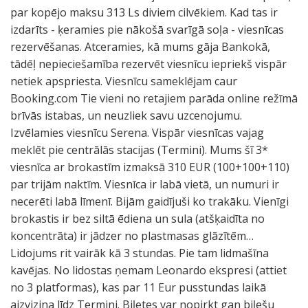
par kopējo maksu 313 Ls diviem cilvēkiem. Kad tas ir
izdarīts - ķeramies pie nākošā svarīgā soļa - viesnīcas
rezervēšanas. Atceramies, kā mums gāja Bankokā,
tādēļ nepieciešamība rezervēt viesnīcu iepriekš vispār
netiek apspriesta. Viesnīcu sameklējam caur
Booking.com Tie vieni no retajiem parāda online režīmā
brīvās istabas, un neuzliek savu uzcenojumu.
Izvēlamies viesnīcu Serena. Vispār viesnīcas vajag
meklēt pie centrālās stacijas (Termini). Mums šī 3*
viesnīca ar brokastīm izmaksā 310 EUR (100+100+110)
par trijām naktīm. Viesnīca ir labā vietā, un numuri ir
necerēti labā līmenī. Bijām gaidījuši ko trakāku. Vienīgi
brokastis ir bez siltā ēdiena un sula (atšķaidīta no
koncentrāta) ir jādzer no plastmasas glāzītēm…
Lidojums rit vairāk kā 3 stundas. Pie tam lidmašīna
kavējas. No lidostas ņemam Leonardo ekspresi (attiet
no 3 platformas), kas par 11 Eur pusstundas laikā
aizvizina līdz Termini. Biļetes var nopirkt gan biļešu