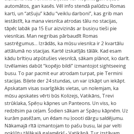
automātos, gan kasēs. Vēl info stendā palūdzu Romas
karti, un “atšuju” kādu “veiklu darboni”, kas grib man
iestāstīt, ka mana viesnīca atrodas tālu no stacijas,
tāpēc labāk pa 15 Eur aizvizinās ar busiņu tieši pie
viesnīcas. Man negribas pārbaudīt Romas
sastrēgumus… Izrādās, ka mūsu viesnīca ir 2 kvartālu
attālumā no stacijas. Kartē izskatījās tālāk. Kad esam
kādu brītiņu atpūtušies viesnīcā, sākam plānot, ko darīt.
Izvēlamies dabūt “kopējo bildi” izmantojot sightseeing
busu. To par pacmit eur atrodam turpat, pie Termini
stacijas. Biļete der 24 stundas, un var izkāpt un iekāpt.
Apskatam visas svarīgākās vietas, un nolemjam, ka
mūsu apskates vērti būs Kolizejs, Vatikāns, Trevi
strūklaka, Spēņu kāpnes un Panteons. Un viss, ko
redzēsim pa ceļam. Šodien sākam ar Spāņu kāpnēm. Uz
kurām pasēžam, un ēdam nu ļoooti dārgu saldējumu.
Nākamajā rītā izmantojam to pašu busu, lai par velti
nokļūtu tālākajā galamērķī - Vatikānā. Tur izstāvam