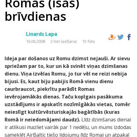
Romas (īsās)
brīvdienas
Linards Lapa
16.06.2008
2 min lasīšanai
15 foto
Ideja par došanos uz Romu dzimst nejauši. Ar sievu
spriežam par to, kur un kā svinēt viņas dzimšanas
dienu. Viņa izvēlas Romu, jo tur vēl ne reizi nebija
bijusi. Es, kaut biju pabijis Romā vienu dienu
caurbraucot, piekrītu parādīt Romas
ievērojamākās dienas. Taču kopīgais pasākuma
uzstādījums ir apskatīt nozīmīgākās vietas, tomēr
neieslīgt kultūrvēsturiskajās bagātībās (kuras
Romā ir neiedomājami daudz).
Līdz dzimšanas dienai
ir atlikusi mazliet vairāk par 1 nedēļu, un mums izdodas
sameklēt AirBaltic tiešo lidojumu līdz Romai un atpakaļ