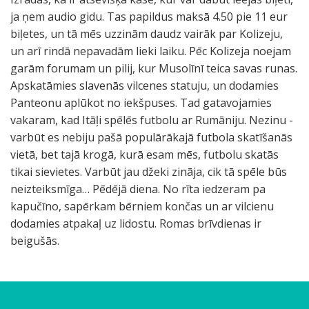
ja ņem audio gidu. Tas papildus maksā 4.50 pie 11 eur
biļetes, un tā mēs uzzinām daudz vairāk par Kolizeju,
un arī rindā nepavadām lieki laiku. Pēc Kolizeja noejam
garām forumam un pilij, kur Musolīnī teica savas runas.
Apskatāmies slavenās vilcenes statuju, un dodamies
Panteonu aplūkot no iekšpuses. Tad gatavojamies
vakaram, kad Itāļi spēlēs futbolu ar Rumāniju. Nezinu -
varbūt es nebiju pašā populārākajā futbola skatīšanās
vietā, bet tajā krogā, kurā esam mēs, futbolu skatās
tikai sievietes. Varbūt jau džeki zināja, cik tā spēle būs
neizteiksmīga… Pēdējā diena. No rīta iedzeram pa
kapučīno, sapērkam bērniem končas un ar vilcienu
dodamies atpakaļ uz lidostu. Romas brīvdienas ir
beigušās.