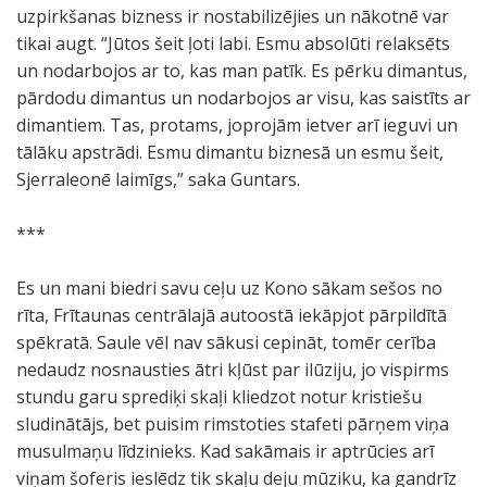
uzpirkšanas bizness ir nostabilizējies un nākotnē var
tikai augt. “Jūtos šeit ļoti labi. Esmu absolūti relaksēts
un nodarbojos ar to, kas man patīk. Es pērku dimantus,
pārdodu dimantus un nodarbojos ar visu, kas saistīts ar
dimantiem. Tas, protams, joprojām ietver arī ieguvi un
tālāku apstrādi. Esmu dimantu biznesā un esmu šeit,
Sjerraleonē laimīgs,” saka Guntars.
***
Es un mani biedri savu ceļu uz Kono sākam sešos no
rīta, Frītaunas centrālajā autoostā iekāpjot pārpildītā
spēkratā. Saule vēl nav sākusi cepināt, tomēr cerība
nedaudz nosnausties ātri kļūst par ilūziju, jo vispirms
stundu garu sprediķi skaļi kliedzot notur kristiešu
sludinātājs, bet puisim rimstoties stafeti pārņem viņa
musulmaņu līdzinieks. Kad sakāmais ir aptrūcies arī
viņam šoferis ieslēdz tik skaļu deju mūziku, ka gandrīz