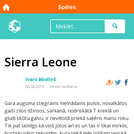
Sierra Leone
ivars āboliņš
06.06.2013
24 min lasīšanai
Gara auguma stiegrains melnādains puisis, novalkātos
gaiši zilos džinsos, sarkanā, nodriskātā T kreklā un
gludi skūtu galvu, ir neviltotā priekā saķēris manu roku.
Tik pat laimīgs kā viņš jūtos arī es un tas ir tikai mirklis,
burtiski pāris sekundes, kura laikā mēs izjūtam sevi kā