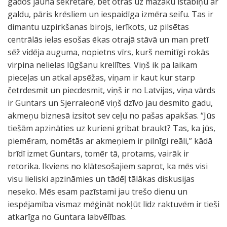
gados jauna sekretāre, bet otras uz mazāku istabiņu ar
galdu, pāris krēsliem un iespaidīga izmēra seifu. Tas ir
dimantu uzpirkšanas birojs, ierīkots, uz pilsētas
centrālās ielas esošas ēkas otrajā stāvā un man pretī
sēž vidēja auguma, nopietns vīrs, kurš nemitīgi rokās
virpina nelielas lūgšanu krellītes. Viņš ik pa laikam
pieceļas un atkal apsēžas, viņam ir kaut kur starp
četrdesmit un piecdesmit, viņš ir no Latvijas, viņa vārds
ir Guntars un Sjerraleonē viņš dzīvo jau desmito gadu,
akmeņu biznesā izsitot sev ceļu no pašas apakšas. “Jūs
tiešām apzināties uz kurieni gribat braukt? Tas, ka jūs,
piemēram, nomētās ar akmeņiem ir pilnīgi reāli,” kādā
brīdī izmet Guntars, tomēr tā, protams, vairāk ir
retorika. Ikviens no klātesošajiem saprot, ka mēs visi
visu lieliski apzināmies un tādēļ tālākas diskusijas
neseko. Mēs esam pazīstami jau trešo dienu un
iespējamība vismaz mēģināt nokļūt līdz raktuvēm ir tieši
atkarīga no Guntara labvēlības.