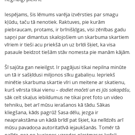
Iespējams, šis lēmums varēja izvērsties par smagu
kļūdu, taču tā nenotiek. Raktuves, pie kurām
piebraucam, protams, ir brīnišķīgas, visi zēnības gadu
sapņi par dimantus skalojošiem un skarbuma skartiem
vīriem ir tieši acu priekšā un uz brīdi šķiet, ka visa
pasaule beidzot tiešām stāv nomesta pie manām kājām.
Šī sajūta gan neieilgst. Ir pagājusi tikai nepilna minūte
un tā ir sašķīdusi miljonos sīku gabaliņu. Iepriekš
minētie skarbuma skartie vīri un meitene ar skatienu,
kurš vērsta tikai vienu –
dodiet mačeti un es jūs sakapāšu
,
sāk celt skaļus iebildumus ne tikai pret foto un video
tehniku, bet arī mūsu ierašanos kā tādu. Sākas
kliegšana, kāds pagrūž Sasa dēlu, jezga ir
neaprakstāma un kādā brīdī pat šķiet, ka nelīdzēs arī
mūsu pavadoņa autoritatīvā iejaukšanās. Tomēr tā