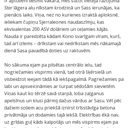
Ir aptuveni desmit vakarā, mēs sūcot vietējā ražojuma
Star
lāgera alu nīkstam krodziņā un Sass ierunājas, ka
pienācis laiks. Viņa, nez no kurienes izraktā aploksnē,
ieliekam čupiņu Sjerraleones naudaszīmju, kas
ekvivalentas 200 ASV dolāriem un ceļamies kājās.
Nauda ir paredzēta kādam Kono svarīgam vīram, kurš,
tad arī izlems – drīkstam vai nedrīkstam mēs nākamajā
dienā Sasa pavadībā doties uz raktuvēm.
No sākuma ejam pa pilsētas centrālo ielu, tad
nogriežamies vispirms vienā, tad otrā šķērsielā un
visbeidzot ieejam tādā kā iekšpagalmā. Pagriežamies pa
labi un apsveicināmies ar turpat sēdošām sievietēm.
Viņas kaut ko tērzē savā starpā, loba zaļganus
apelsīnus un klusi pārmij dažus vārdus ar Sasu. Vēl pēc
dažiem soļiem acu priekšā iznirst trīsstāvīga betona
privātmāja un dodamies tajā iekšā. Elektrības ēkā nav,
uz grīdas guļ kāds kalpotājs un mēs vispirms ejam pa