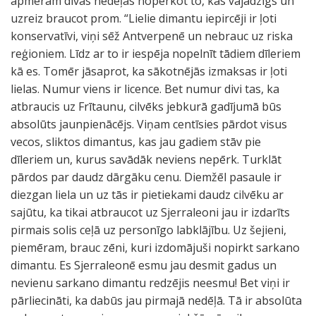
apmēram divas nedēļas nopērkot to, kas vajadzīgs un
uzreiz braucot prom. “Lielie dimantu iepircēji ir ļoti
konservatīvi, viņi sēž Antverpenē un nebrauc uz riska
reģioniem. Līdz ar to ir iespēja nopelnīt tādiem dīleriem
kā es. Tomēr jāsaprot, ka sākotnējās izmaksas ir ļoti
lielas. Numur viens ir licence. Bet numur divi tas, ka
atbraucis uz Frītaunu, cilvēks jebkurā gadījumā būs
absolūts jaunpienācējs. Viņam centīsies pārdot visus
vecos, sliktos dimantus, kas jau gadiem stāv pie
dīleriem un, kurus savādāk neviens nepērk. Turklāt
pārdos par daudz dārgāku cenu. Diemžēl pasaule ir
diezgan liela un uz tās ir pietiekami daudz cilvēku ar
sajūtu, ka tikai atbraucot uz Sjerraleoni jau ir izdarīts
pirmais solis ceļā uz personīgo labklājību. Uz šejieni,
piemēram, brauc zēni, kuri izdomājuši nopirkt sarkano
dimantu. Es Sjerraleonē esmu jau desmit gadus un
nevienu sarkano dimantu redzējis neesmu! Bet viņi ir
pārliecināti, ka dabūs jau pirmajā nedēļā. Tā ir absolūta