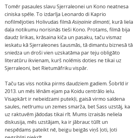
Tomēr pasaules slavu Sjerraleonei un Kono neatnesa
ciniska spēle. To izdarīja Leonardo di Kaprio
nofilmējoties Holivudas filmā
Asiņainie dimanti
, kurā liela
daļa notikumu norisinās tieši Kono. Protams, filmā bija
daudz lirikas, krāsaina kiča un pasaku, taču vismaz
ieskatu kā Sjerraleones šausmās, tā dimantu biznesā tā
sniedza un droši vien uzskatāma par teju obligāto
literatūru ikvienam, kurš nolēmis doties ne tikai uz
Sjerraleoni, bet Rietumāfriku vispār.
Taču tas viss notika pirms daudziem gadiem. Šobrīd ir
2013. un mēs lēnām ejam pa Koidu centrālo ielu.
Visapkārt ir nebeidzami putekļi, gaisā virmo saldena
saules, netīrumu un zemes smarža, bet Sass uzstāj, ka
uz raktuvēm jādodas tikai rīt. Mums izraisās neliela
diskusija, mēs uzstājam, ka ir jābrauc tūlīt un
nespēdams pateikt nē, beigu beigās viņš ļoti, ļoti
negribīgi piekrīt.