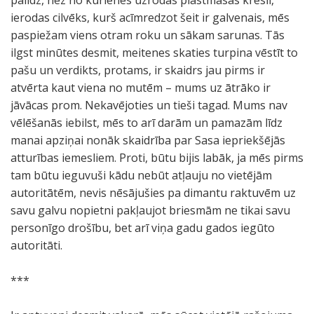
palīdz, nez no kurienes uzrodas plastmasas krēsli,
ierodas cilvēks, kurš acīmredzot šeit ir galvenais, mēs
paspiežam viens otram roku un sākam sarunas. Tās
ilgst minūtes desmit, meitenes skaties turpina vēstīt to
pašu un verdikts, protams, ir skaidrs jau pirms ir
atvērta kaut viena no mutēm – mums uz ātrāko ir
jāvācas prom. Nekavējoties un tieši tagad. Mums nav
vēlēšanās iebilst, mēs to arī darām un pamazām līdz
manai apziņai nonāk skaidrība par Sasa iepriekšējās
atturības iemesliem. Proti, būtu bijis labāk, ja mēs pirms
tam būtu ieguvuši kādu nebūt atļauju no vietējām
autoritātēm, nevis nēsājušies pa dimantu raktuvēm uz
savu galvu nopietni pakļaujot briesmām ne tikai savu
personīgo drošību, bet arī viņa gadu gados iegūto
autoritāti.
***