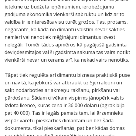
ietekme uz budžeta ieņēmumiem, ierobežojumu
gadījumā ekonomika vienkārši sabruktu un līdz ar to
valdība ir ieinteresēta visu turēt grožos. Tas, protams,
negarantē, ka kādā no dimantu valstīm nevar sākties
nemieri vai nenotiek mēģinājumi dimantus izvest
nelegāli. Tomēr tādos apmēros kā pagājušā gadsimta
deviņdesmitajos vai šī gadsimta sākumā tas vairs notikt
vienkārši nevar un cerams arī, ka nekad vairs nenotiks.
Tāpat tiek regulēta arī dimantu biznesa praktiskā puse
un nav tā, ka jebkurš var atbraukt uz Sjerraleoni un
sākt nodarboties ar akmeņu rakšanu, pirkšanu vai
pārdošanu. Šādam cilvēkam vispirms jānopērk valsts
izdota licence, kuras cena ir 36 000 dolāru (agrāk bija
pat 40 000). Tas ir legāls pamats tam, lai ārzemnieks
vispār varētu pieskarties dimantam un bez šāda
dokumenta, tikai pieskaršanās, pat bez kādas domas
par pirkšanu, nozīmē automātisku septiņu gadu