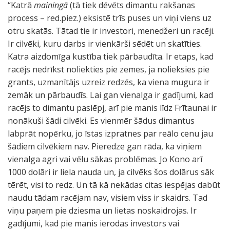
“Katrā
mainingā
(tā tiek dēvēts dimantu rakšanas
process – red.piez.) eksistē trīs puses un viņi viens uz
otru skatās. Tātad tie ir investori, menedžeri un racēji.
Ir cilvēki, kuru darbs ir vienkārši sēdēt un skatīties.
Katra aizdomīga kustība tiek pārbaudīta. Ir etaps, kad
racējs nedrīkst noliekties pie zemes, ja nolieksies pie
grants, uzmanītājs uzreiz redzēs, ka viena mugura ir
zemāk un pārbaudīs. Lai gan vienalga ir gadījumi, kad
racējs to dimantu paslēpj, arī pie manis līdz Frītaunai ir
nonākuši šādi cilvēki. Es vienmēr šādus dimantus
labprāt nopērku, jo īstas izpratnes par reālo cenu jau
šādiem cilvēkiem nav. Pieredze gan rāda, ka viņiem
vienalga agri vai vēlu sākas problēmas. Jo Kono arī
1000 dolāri ir liela nauda un, ja cilvēks šos dolārus sāk
tērēt, visi to redz. Un tā kā nekādas citas iespējas dabūt
naudu tādam racējam nav, visiem viss ir skaidrs. Tad
viņu paņem pie dziesma un lietas noskaidrojas. Ir
gadījumi, kad pie manis ierodas investors vai