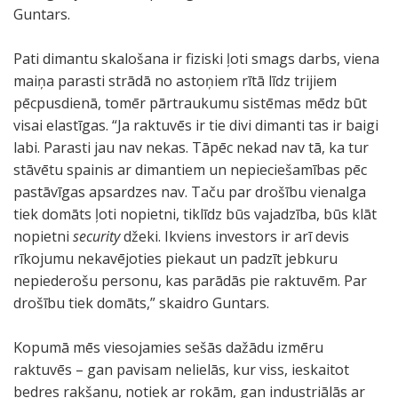
Guntars.
Pati dimantu skalošana ir fiziski ļoti smags darbs, viena
maiņa parasti strādā no astoņiem rītā līdz trijiem
pēcpusdienā, tomēr pārtraukumu sistēmas mēdz būt
visai elastīgas. “Ja raktuvēs ir tie divi dimanti tas ir baigi
labi. Parasti jau nav nekas. Tāpēc nekad nav tā, ka tur
stāvētu spainis ar dimantiem un nepieciešamības pēc
pastāvīgas apsardzes nav. Taču par drošību vienalga
tiek domāts ļoti nopietni, tiklīdz būs vajadzība, būs klāt
nopietni
security
džeki. Ikviens investors ir arī devis
rīkojumu nekavējoties piekaut un padzīt jebkuru
nepiederošu personu, kas parādās pie raktuvēm. Par
drošību tiek domāts,” skaidro Guntars.
Kopumā mēs viesojamies sešās dažādu izmēru
raktuvēs – gan pavisam nelielās, kur viss, ieskaitot
bedres rakšanu, notiek ar rokām, gan industriālās ar