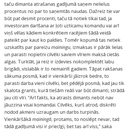
taču dimanta atrašanas gadījumā saņem nelielus
procentus no par to saņemtās naudas. Dažreiz tie var
būt pat desmit procenti, taču tā notiek tikai tad, ja
investoram darīšana ar ļoti uzticamu komandu vai arī
viņš vēlas kādiem konkrētiem racējiem šādā veidā
pateikt par kaut ko paldies. Tomēr kopumā tas netiek
uzskatīts par pareizu
mainingu
, izmaksas ir pārāk lielas
un parasti nopietni cilvēki saviem vīriem maksā cietās
algas. Turklāt, ja reiz ir izdevies nokomplektēt labu
brigādi, vislabāk ir to nemainīt gadiem. Tāpat rakšanas
sākuma posmā, kad ir vienkārši jāizrok bedre, to
parasti darba vieni cilvēki, bet pēdējā posmā, kad jau tik
skalota grants, kurā tiešām reāli var būt dimanti, strādā
jau citi vīri. “Arī fakts, ka atrasts dimants nebūt nav
jāuzzina visai komandai. Cilvēks, kurš atrod, diskrēti
nodod akmeni uzraugam un darbs turpinās.
Vienkāršākā
mainingā
, protams, to noslēpt nevar, tad
tādā gadījumā visi ir priecīgi, bet tas arī viss,” saka