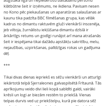
augstākā līga un nepiederošu baltādainu personu
klātbūtne šeit ir izņēmums, ne ikdiena. Pavisam nesen
no Kono pēc piekaušanas un aparatūras salaušanas ar
kaunu tika padzīta BBC filmēšanas grupa, kas vēlāk
kadrus no dimantu raktuvēm gluži vienkārši inscenēja,
jeb viltoja, žurnālistu iekļūšana dimantu dzīslā ir
ārkārtīgs retums un godīgi runājot arī mana atrašanās
šeit ir iespējama tikai dažādu apstākļu sakritību, melu,
nejaušības, uzpirkšanas, palīdzīgas rokas un gadījuma
dēļ.
***
Tikai divas dienas iepriekš es sēžu vienkārši un atturīgi
iekārtotā telpā Sjerraleones galvaspilsētā Frītaunā. Tās
aprīkojumu veido divi lieli kopā sabīdīti galdi, vairāki
krēsli un logi ar biezām restēm to priekšā. Vienas
telpas durvis ved uz priekštelpu, kurā pie datora sēž