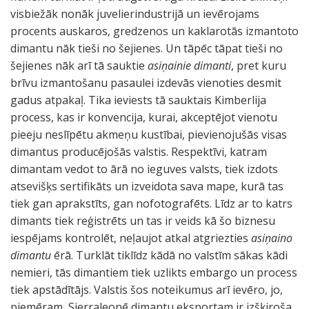
visbiežāk nonāk juvelierindustrijā un ievērojams
procents auskaros, gredzenos un kaklarotās izmantoto
dimantu nāk tieši no šejienes. Un tāpēc tāpat tieši no
šejienes nāk arī tā sauktie
asiņainie dimanti
, pret kuru
brīvu izmantošanu pasaulei izdevās vienoties desmit
gadus atpakaļ. Tika ieviests tā sauktais Kimberlija
process, kas ir konvencija, kurai, akceptējot vienotu
pieeju neslīpētu akmeņu kustībai, pievienojušās visas
dimantus producējošās valstis. Respektīvi, katram
dimantam vedot to ārā no ieguves valsts, tiek izdots
atsevišķs sertifikāts un izveidota sava mape, kurā tas
tiek gan aprakstīts, gan nofotografēts. Līdz ar to katrs
dimants tiek reģistrēts un tas ir veids kā šo biznesu
iespējams kontrolēt, neļaujot atkal atgriezties
asiņaino
dimantu
ērā. Turklāt tiklīdz kādā no valstīm sākas kādi
nemieri, tās dimantiem tiek uzlikts embargo un process
tiek apstādītājs. Valstis šos noteikumus arī ievēro, jo,
piemēram, Sjerraleonē dimantu eksportam ir izšķiroša