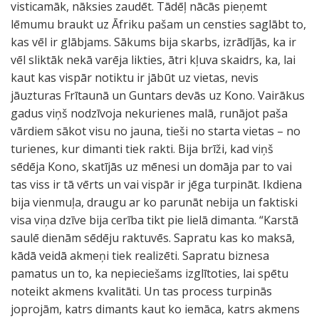
visticamāk, nāksies zaudēt. Tādēļ nācās pieņemt
lēmumu braukt uz Āfriku pašam un censties saglābt to,
kas vēl ir glābjams. Sākums bija skarbs, izrādījās, ka ir
vēl sliktāk nekā varēja likties, ātri kļuva skaidrs, ka, lai
kaut kas vispār notiktu ir jābūt uz vietas, nevis
jāuzturas Frītaunā un Guntars devās uz Kono. Vairākus
gadus viņš nodzīvoja nekurienes malā, runājot paša
vārdiem sākot visu no jauna, tieši no starta vietas – no
turienes, kur dimanti tiek rakti. Bija brīži, kad viņš
sēdēja Kono, skatījās uz mēnesi un domāja par to vai
tas viss ir tā vērts un vai vispār ir jēga turpināt. Ikdiena
bija vienmuļa, draugu ar ko parunāt nebija un faktiski
visa viņa dzīve bija cerība tikt pie lielā dimanta. “Karstā
saulē dienām sēdēju raktuvēs. Sapratu kas ko maksā,
kādā veidā akmeņi tiek realizēti. Sapratu biznesa
pamatus un to, ka nepieciešams izglītoties, lai spētu
noteikt akmens kvalitāti. Un tas process turpinās
joprojām, katrs dimants kaut ko iemāca, katrs akmens