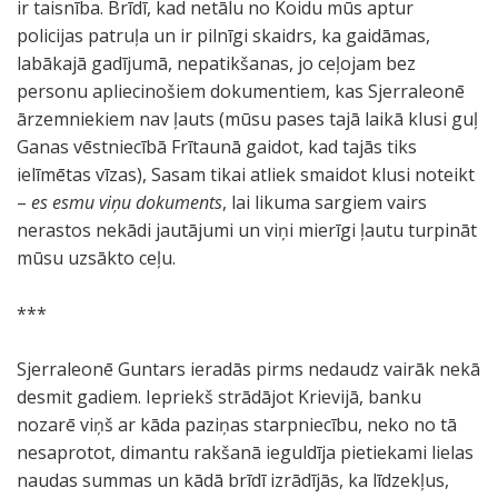
ir taisnība. Brīdī, kad netālu no Koidu mūs aptur
policijas patruļa un ir pilnīgi skaidrs, ka gaidāmas,
labākajā gadījumā, nepatikšanas, jo ceļojam bez
personu apliecinošiem dokumentiem, kas Sjerraleonē
ārzemniekiem nav ļauts (mūsu pases tajā laikā klusi guļ
Ganas vēstniecībā Frītaunā gaidot, kad tajās tiks
ielīmētas vīzas), Sasam tikai atliek smaidot klusi noteikt
–
es esmu viņu dokuments
, lai likuma sargiem vairs
nerastos nekādi jautājumi un viņi mierīgi ļautu turpināt
mūsu uzsākto ceļu.
***
Sjerraleonē Guntars ieradās pirms nedaudz vairāk nekā
desmit gadiem. Iepriekš strādājot Krievijā, banku
nozarē viņš ar kāda paziņas starpniecību, neko no tā
nesaprotot, dimantu rakšanā ieguldīja pietiekami lielas
naudas summas un kādā brīdī izrādījās, ka līdzekļus,