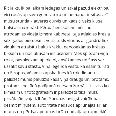
Rit laiks, ik pa laikam iedegas un atkal pazūd elektrība,
vīri rosās ap savu ģeneratoru un nemanot ir situsi arī
mūsu stunda – atveras durvis un kāds cilvēks klusā
balsī aicina ienākt. Pēc dažiem soļiem mēs jau
atrodamies vidēja izmēra kabinetā, tajā atlaidies krēslā
sēž gadus piecdesmit vecs, tukls vīrietis ar gandrīz līdz
viduklim attaisītu baltu kreklu, nenosakāmas krāsas
biksēm un nošļukušām iešļūcenēm. Mēs spiežam viņa
roku, pasniedzam aploksni, apsēžamies un Sass var
uzsākt savu stāstu. Viņa leģenda vēsta, ka esam tūristi
no Eiropas, vēlamies apskatīties kā rok dimantus,
palīdzēt mums palūdzis kāds viņa draugs un, protams,
protams, nekādā gadījumā neesam žurnālisti – viss ko
filmēsim un fotografēsim ir paredzēts tikai mūsu
privātajām vajadzībām. Sarunas neilgst vairāk par
desmit minūtēm, autoritāte nedaudz aprunājas arī ar
mums un pēc īsa apdomas brīža dod atļauju apmeklēt