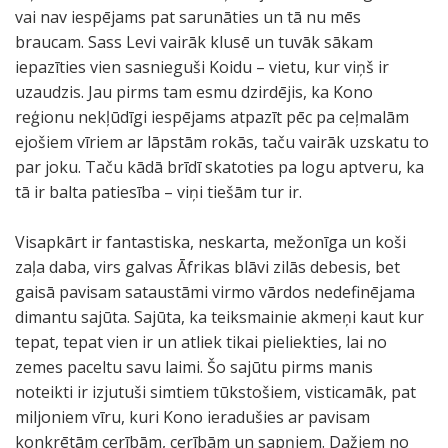
vai nav iespējams pat sarunāties un tā nu mēs
braucam. Sass Levi vairāk klusē un tuvāk sākam
iepazīties vien sasnieguši Koidu – vietu, kur viņš ir
uzaudzis. Jau pirms tam esmu dzirdējis, ka Kono
reģionu nekļūdīgi iespējams atpazīt pēc pa ceļmalām
ejošiem vīriem ar lāpstām rokās, taču vairāk uzskatu to
par joku. Taču kādā brīdī skatoties pa logu aptveru, ka
tā ir balta patiesība – viņi tiešām tur ir.
Visapkārt ir fantastiska, neskarta, mežonīga un koši
zaļa daba, virs galvas Āfrikas blāvi zilās debesis, bet
gaisā pavisam sataustāmi virmo vārdos nedefinējama
dimantu sajūta. Sajūta, ka teiksmainie akmeņi kaut kur
tepat, tepat vien ir un atliek tikai pieliekties, lai no
zemes paceltu savu laimi. Šo sajūtu pirms manis
noteikti ir izjutuši simtiem tūkstošiem, visticamāk, pat
miljoniem vīru, kuri Kono ieradušies ar pavisam
konkrētām cerībām, cerībām un sapņiem. Dažiem no