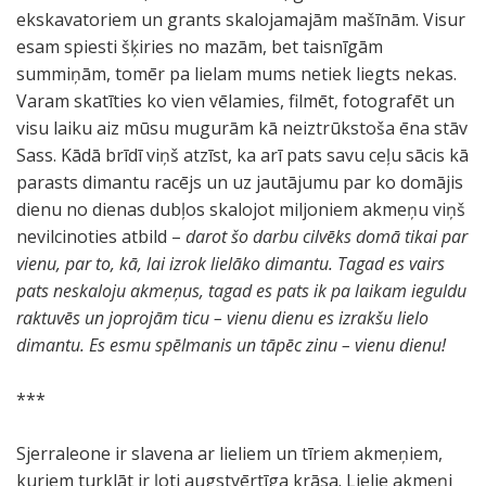
ekskavatoriem un grants skalojamajām mašīnām. Visur
esam spiesti šķiries no mazām, bet taisnīgām
summiņām, tomēr pa lielam mums netiek liegts nekas.
Varam skatīties ko vien vēlamies, filmēt, fotografēt un
visu laiku aiz mūsu mugurām kā neiztrūkstoša ēna stāv
Sass. Kādā brīdī viņš atzīst, ka arī pats savu ceļu sācis kā
parasts dimantu racējs un uz jautājumu par ko domājis
dienu no dienas dubļos skalojot miljoniem akmeņu viņš
nevilcinoties atbild –
darot šo darbu cilvēks domā tikai par
vienu, par to, kā, lai izrok lielāko dimantu. Tagad es vairs
pats neskaloju akmeņus, tagad es pats ik pa laikam ieguldu
raktuvēs un joprojām ticu – vienu dienu es izrakšu lielo
dimantu. Es esmu spēlmanis un tāpēc zinu – vienu dienu!
***
Sjerraleone ir slavena ar lieliem un tīriem akmeņiem,
kuriem turklāt ir ļoti augstvērtīga krāsa. Lielie akmeņi