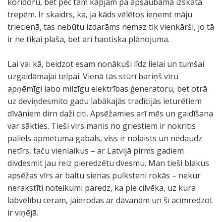
koridoru, bet pēc tam kāpjam pa apšaubāma izskata
trepēm. Ir skaidrs, ka, ja kāds vēlētos ieņemt māju
triecienā, tas nebūtu izdarāms nemaz tik vienkārši, jo tā
ir ne tikai plaša, bet arī haotiska plānojuma.
Lai vai kā, beidzot esam nonākuši līdz lielai un tumšai
uzgaidāmajai telpai. Vienā tās stūrī bariņš vīru
apņēmīgi labo milzīgu elektrības ģeneratoru, bet otrā
uz deviņdesmito gadu labākajās tradīcijās ieturētiem
dīvāniem dirn daži citi. Apsēžamies arī mēs un gaidīšana
var sākties. Tieši virs manis no griestiem ir nokritis
paliels apmetuma gabals, viss ir nolaists un nedaudz
netīrs, taču vienlaikus – ar Latvijā pirms gadiem
divdesmit jau reiz pieredzētu dvesmu. Man tieši blakus
apsēžas vīrs ar baltu sienas pulksteni rokās – nekur
nerakstīti noteikumi paredz, ka pie cilvēka, uz kura
labvēlību ceram, jāierodas ar dāvanām un šī acīmredzot
ir viņējā.