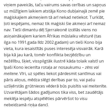
viņiem paveicās, taču vairums savas cerības un sapņus
uz mūžīgiem laikiem atstāja Kono dubļainajā zemē pie
maģiskajiem akmeņiem tā arī nekad netiekot. Turklāt,
ļoti iespējams, nemaz tik maģiski šie akmeņi arī nemaz
nav. Tieši dimantu dēļ Sjerraleonē izcēlās viens no
asiņainākajiem kariem Āfrikas mūslaiku vēsturē (tas
ilga no 1991.gada līdz 2002.gadam) un tieši Kono bija
vieta, kura iesaistītās puses interesēja visvairāk. Karā
bija kā jau karā, tomēr konflikta bezjēdzību un
nežēlību, šķiet, visspilgtāk ilustrē kāda tolaik valstī un
īpaši Kono iecienīta rotaļa ar nosaukumu –
zēns vai
meitene
. Vīri, uz spēles liekot pārdesmit santīmus vai
pāris aliņus, mēdza slēgt derības par to, vai pašu
uzšķērstās grūtnieces vēderā būs puisītis vai meitenīte.
Uzvarētājam šādos gadījumos tika viss, bet zaudētājs
meklēja iespēju atspēlēties pārvēršot to visu
nebeidzamā riņķa dancī.