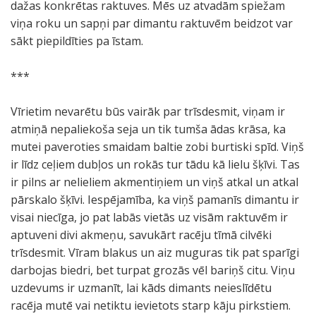
dažas konkrētas raktuves. Mēs uz atvadām spiežam
viņa roku un sapņi par dimantu raktuvēm beidzot var
sākt piepildīties pa īstam.
***
Vīrietim nevarētu būs vairāk par trīsdesmit, viņam ir
atmiņā nepaliekoša seja un tik tumša ādas krāsa, ka
mutei paveroties smaidam baltie zobi burtiski spīd. Viņš
ir līdz ceļiem dubļos un rokās tur tādu kā lielu šķīvi. Tas
ir pilns ar nelieliem akmentiņiem un viņš atkal un atkal
pārskalo šķīvi. Iespējamība, ka viņš pamanīs dimantu ir
visai niecīga, jo pat labās vietās uz visām raktuvēm ir
aptuveni divi akmeņu, savukārt racēju tīmā cilvēki
trīsdesmit. Vīram blakus un aiz muguras tik pat sparīgi
darbojas biedri, bet turpat grozās vēl bariņš citu. Viņu
uzdevums ir uzmanīt, lai kāds dimants neieslīdētu
racēja mutē vai netiktu ievietots starp kāju pirkstiem.