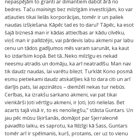
nepaspējām to granti ar dimantiem dabūt ārā no
bedres. Taču
mainings
bez milzīgām investīcijām, ko var
atļauties tikai lielās korporācijas, tomēr ir un paliek
naudas izšķiešana. Kāpēc tad es to daru? Tāpēc, ka esot
šajā biznesā man ir kādas attiecības ar kādu cilvēku,
viņš man ir palīdzējis, vai pārdevis labu akmeni par labu
cenu un tādos gadījumos mēs varam sarunāt, ka kaut
ko izdarīsim kopā. Bet tā...Neko milzīgu es nekad
neesmu atradis un domāju, ka arī neatradīšu. Man nav
tik daudz naudas, lai varētu bliezt. Turklāt Kono posmā
esmu pietiekami daudz atskatījies kā to dara citi un arī
darījis pats, lai apzinātos – diemžēl nekas tur nebūs.
Cerības, ka izrakšu sarkano akmeni, vai pat tikai
vienkārši ļoti vērtīgu akmeni, ir ļoti, ļoti nelielas. Bet
azarts tajā visā ir, to es nenoliegšu,” stāsta Guntars. Un
jau pēc mūsu šķiršanās, domājot par Sjerraleonē
pavadīto laiku, es saprotu, ka līdzīgi kā Sass, Guntars
tomēr arī ir spēlmanis, kurš, protams, cer uz to vienu