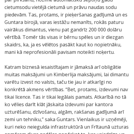
cietumsodu vietējā cietumā un prāvu naudas sodu
piedevām. Tas, protams, ir pieķeršanas gadījumā un es
Guntara birojā, varas iestāžu nemanīts, rokās paturu
vairākus dimantus, vienu pat gandrīz 200 000 dolāru
vērtībā. Tomēr tās visas ir bērnu spēles un ir diezgan
skaidrs, ka, ja es vēlētos pasākt kaut ko nopietnāku,
mani kā neprofesionāli pavisam noteikti noķertu.
Katram biznesā iesaistītajam ir jāmaksā arī obligātie
muitas maksājumi un Kimberlija maksājumi, lai dimantu
varētu izvest no valsts, taču tie jau ir atkarīgi no
konkrētā akmens vērtības. “Bet, protams, izdevumi nav
tikai licence. Tas ir tikai legālais pamats. Atkarībā no tā
ko vēlies darīt klāt jāskaita izdevumi par kantora
uzturēšanu, dzīvošanu, algām, rakšanas gadījumā arī
zemi un tehniku,” saka Guntars. Vienlaikus ir uzņēmēji,
kuri neko neiegulda infrastruktūrā un Frītaunā uzturas