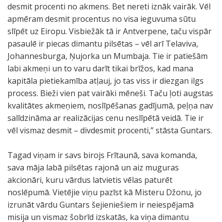
desmit procenti no akmens. Bet nereti iznāk vairāk. Vēl
apmēram desmit procentus no visa ieguvuma sūtu
slīpēt uz Eiropu. Visbiežāk tā ir Antverpene, taču vispār
pasaulē ir piecas dimantu pilsētas – vēl arī Telaviva,
Johannesburga, Ņujorka un Mumbaja. Tie ir patiešām
labi akmeņi un to varu darīt tikai brīžos, kad mana
kapitāla pietiekamība atļauj, jo tas viss ir diezgan ilgs
process. Bieži vien pat vairāki mēneši. Taču ļoti augstas
kvalitātes akmeņiem, noslīpēšanas gadījumā, peļņa nav
salīdzināma ar realizācijas cenu neslīpētā veidā. Tie ir
vēl vismaz desmit – divdesmit procenti,” stāsta Guntars.
Tagad viņam ir savs birojs Frītaunā, sava komanda,
sava māja labā pilsētas rajonā un aiz muguras
akcionāri, kuru vārdus latvietis vēlas paturēt
noslēpumā. Vietējie viņu pazīst kā Misteru Džonu, jo
izrunāt vārdu Guntars šejieniešiem ir neiespējamā
misija un vismaz šobrīd izskatās, ka viņa dimantu