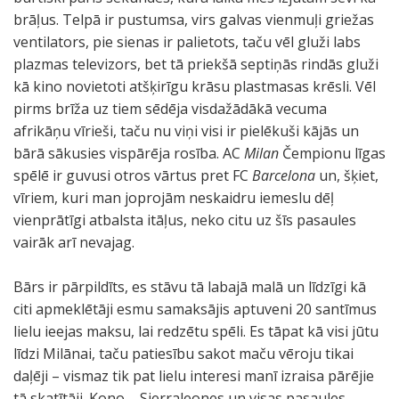
brāļus. Telpā ir pustumsa, virs galvas vienmuļi griežas
ventilators, pie sienas ir palietots, taču vēl gluži labs
plazmas televizors, bet tā priekšā septiņās rindās gluži
kā kino novietoti atšķirīgu krāsu plastmasas krēsli. Vēl
pirms brīža uz tiem sēdēja visdažādākā vecuma
afrikāņu vīrieši, taču nu viņi visi ir pielēkuši kājās un
bārā sākusies vispārēja rosība. AC
Milan
Čempionu līgas
spēlē ir guvusi otros vārtus pret FC
Barcelona
un, šķiet,
vīriem, kuri man joprojām neskaidru iemeslu dēļ
vienprātīgi atbalsta itāļus, neko citu uz šīs pasaules
vairāk arī nevajag.
Bārs ir pārpildīts, es stāvu tā labajā malā un līdzīgi kā
citi apmeklētāji esmu samaksājis aptuveni 20 santīmus
lielu ieejas maksu, lai redzētu spēli. Es tāpat kā visi jūtu
līdzi Milānai, taču patiesību sakot maču vēroju tikai
daļēji – vismaz tik pat lielu interesi manī izraisa pārējie
tā skatītāji. Kono – Sjerraleones un visas pasaules