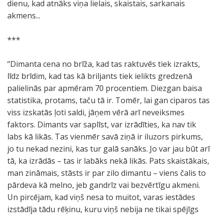
dienu, kad atnāks viņa lielais, skaistais, sarkanais
akmens...
***
“Dimanta cena no brīža, kad tas raktuvēs tiek izrakts,
līdz brīdim, kad tas kā briljants tiek ielikts gredzenā
palielinās par apmēram 70 procentiem. Diezgan baisa
statistika, protams, taču tā ir. Tomēr, lai gan ciparos tas
viss izskatās ļoti saldi, jāņem vērā arī neveiksmes
faktors. Dimants var saplīst, var izrādīties, ka nav tik
labs kā likās. Tas vienmēr savā ziņā ir iluzors pirkums,
jo tu nekad nezini, kas tur galā sanāks. Jo var jau būt arī
tā, ka izrādās – tas ir labāks nekā likās. Pats skaistākais,
man zināmais, stāsts ir par zilo dimantu – viens čalis to
pārdeva kā melno, jeb gandrīz vai bezvērtīgu akmeni.
Un pircējam, kad viņš nesa to muitot, varas iestādes
izstādīja tādu rēķinu, kuru viņš nebija ne tikai spējīgs