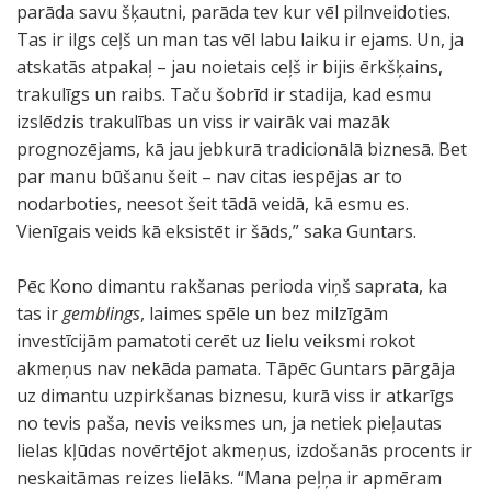
parāda savu šķautni, parāda tev kur vēl pilnveidoties.
Tas ir ilgs ceļš un man tas vēl labu laiku ir ejams. Un, ja
atskatās atpakaļ – jau noietais ceļš ir bijis ērkšķains,
trakulīgs un raibs. Taču šobrīd ir stadija, kad esmu
izslēdzis trakulības un viss ir vairāk vai mazāk
prognozējams, kā jau jebkurā tradicionālā biznesā. Bet
par manu būšanu šeit – nav citas iespējas ar to
nodarboties, neesot šeit tādā veidā, kā esmu es.
Vienīgais veids kā eksistēt ir šāds,” saka Guntars.
Pēc Kono dimantu rakšanas perioda viņš saprata, ka
tas ir
gemblings
, laimes spēle un bez milzīgām
investīcijām pamatoti cerēt uz lielu veiksmi rokot
akmeņus nav nekāda pamata. Tāpēc Guntars pārgāja
uz dimantu uzpirkšanas biznesu, kurā viss ir atkarīgs
no tevis paša, nevis veiksmes un, ja netiek pieļautas
lielas kļūdas novērtējot akmeņus, izdošanās procents ir
neskaitāmas reizes lielāks. “Mana peļņa ir apmēram