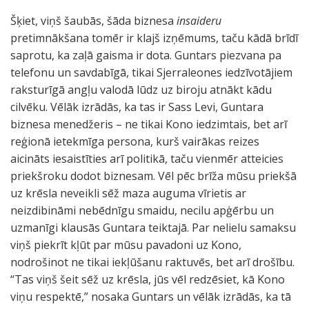
Šķiet, viņš šaubās, šāda biznesa
insaideru
pretimnākšana tomēr ir klajš izņēmums, taču kādā brīdī
saprotu, ka zaļā gaisma ir dota. Guntars piezvana pa
telefonu un savdabīgā, tikai Sjerraleones iedzīvotājiem
raksturīgā angļu valodā lūdz uz biroju atnākt kādu
cilvēku. Vēlāk izrādās, ka tas ir Sass Levi, Guntara
biznesa menedžeris – ne tikai Kono iedzimtais, bet arī
reģionā ietekmīga persona, kurš vairākas reizes
aicināts iesaistīties arī politikā, taču vienmēr atteicies
priekšroku dodot biznesam. Vēl pēc brīža mūsu priekšā
uz krēsla neveikli sēž maza auguma vīrietis ar
neizdibināmi nebēdnīgu smaidu, necilu apģērbu un
uzmanīgi klausās Guntara teiktajā. Par nelielu samaksu
viņš piekrīt kļūt par mūsu pavadoni uz Kono,
nodrošinot ne tikai iekļūšanu raktuvēs, bet arī drošību.
“Tas viņš šeit sēž uz krēsla, jūs vēl redzēsiet, kā Kono
viņu respektē,” nosaka Guntars un vēlāk izrādās, ka tā