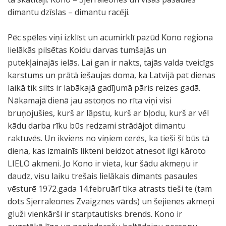
dimantu dzīslas – dimantu racēji.
Pēc spēles viņi izklīst un acumirklī pazūd Kono reģiona
lielākās pilsētas Koidu darvas tumšajās un
putekļainajās ielās. Lai gan ir nakts, tajās valda tveicīgs
karstums un prātā iešaujas doma, ka Latvijā pat dienas
laikā tik silts ir labākajā gadījumā pāris reizes gadā.
Nākamajā dienā jau astoņos no rīta viņi visi
bruņojušies, kurš ar lāpstu, kurš ar bļodu, kurš ar vēl
kādu darba rīku būs redzami strādājot dimantu
raktuvēs. Un ikviens no viņiem cerēs, ka tieši šī būs tā
diena, kas izmainīs likteni beidzot atnesot ilgi kāroto
LIELO akmeni. Jo Kono ir vieta, kur šādu akmeņu ir
daudz, visu laiku trešais lielākais dimants pasaules
vēsturē 1972.gada 14.februārī tika atrasts tieši te (tam
dots Sjerraleones Zvaigznes vārds) un šejienes akmeņi
gluži vienkārši ir starptautisks brends. Kono ir