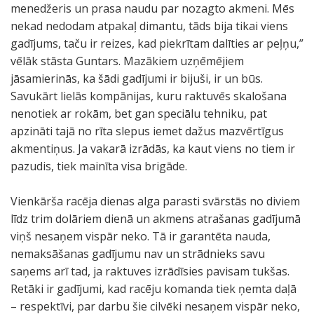
menedžeris un prasa naudu par nozagto akmeni. Mēs
nekad nedodam atpakaļ dimantu, tāds bija tikai viens
gadījums, taču ir reizes, kad piekrītam dalīties ar peļņu,”
vēlāk stāsta Guntars. Mazākiem uzņēmējiem
jāsamierinās, ka šādi gadījumi ir bijuši, ir un būs.
Savukārt lielās kompānijas, kuru raktuvēs skalošana
nenotiek ar rokām, bet gan speciālu tehniku, pat
apzināti tajā no rīta slepus iemet dažus mazvērtīgus
akmentiņus. Ja vakarā izrādās, ka kaut viens no tiem ir
pazudis, tiek mainīta visa brigāde.
Vienkārša racēja dienas alga parasti svārstās no diviem
līdz trim dolāriem dienā un akmens atrašanas gadījumā
viņš nesaņem vispār neko. Tā ir garantēta nauda,
nemaksāšanas gadījumu nav un strādnieks savu
saņems arī tad, ja raktuves izrādīsies pavisam tukšas.
Retāki ir gadījumi, kad racēju komanda tiek ņemta daļā
– respektīvi, par darbu šie cilvēki nesaņem vispār neko,