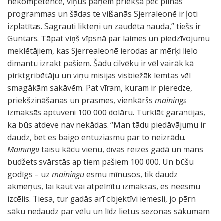
nekompetence, viņus paņem priekšā pēc pilnas
programmas un šādas te vilšanās Sjerraleonē ir ļoti
izplatītas. Sagrauti likteņi un zaudēta nauda,” tiešs ir
Guntars. Tāpat viņš vīpsnā par laimes un piedzīvojumu
meklētājiem, kas Sjerrealeonē ierodas ar mērķi lielo
dimantu izrakt pašiem. Šādu cilvēku ir vēl vairāk kā
pirktgribētāju un viņu misijas visbiežāk lemtas vēl
smagākām sakāvēm. Pat vīram, kuram ir pieredze,
priekšzināšanas un prasmes, vienkāršs
mainings
izmaksās aptuveni 100 000 dolāru. Turklāt garantijas,
ka būs atdeve nav nekādas. “Man tādu piedāvājumu ir
daudz, bet es baigo entuziasmu par to neizrādu.
Mainingu
taisu kādu vienu, divas reizes gadā un mans
budžets svārstās ap tiem pašiem 100 000. Un būšu
godīgs – uz
mainingu
esmu mīnusos, tik daudz
akmeņus, lai kaut vai atpelnītu izmaksas, es neesmu
izcēlis. Tiesa, tur gadās arī objektīvi iemesli, jo pērn
sāku nedaudz par vēlu un līdz lietus sezonas sākumam