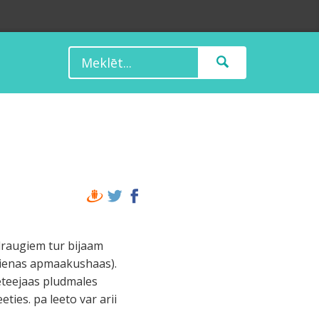
 draugiem tur bijaam
3 dienas apmaakushaas).
vieteejaas pludmales
eties. pa leeto var arii