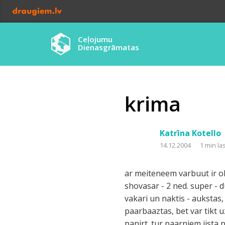
Ceļojumu
Dienasgrāmatas
krima
Katrīna Kotello
14.12.2004
1 min la
ar meiteneem varbuut ir ok,
shovasar - 2 ned. super - d
vakari un naktis - aukstas,
paarbaaztas, bet var tikt uz
panirt. tur paarnjem iista