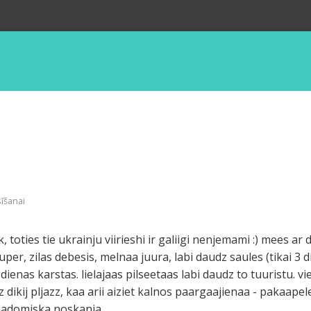
sīšanai
 toties tie ukrainju viirieshi ir galiigi nenjemami :) mees ar
uper, zilas debesis, melnaa juura, labi daudz saules (tikai 
 dienas karstas. lielajaas pilseetaas labi daudz to tuuristu. 
 dikij pljazz, kaa arii aiziet kalnos paargaajienaa - pakaapele
 padomiska noskanja.